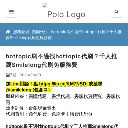
關於我們
服務介紹
美國代付
hottopic刷不過找hottopic代刷？千人推
薦Smilelong代刷免服務費
客戶推薦
服務介紹
hottopic刷不過找hottopic代刷？千人推
薦Smilelong代刷免服務費
常見問題
日期 : 2026/06/09
最新公告
加Line討論！點
https://lin.ee/KM7NSDi
或搜尋
@smilelong (包含＠）
聯絡方式
服務內容：
美國代購
、
美卡代刷
、
美國代買轉寄
、
美國代
買
匯率計算：台銀現金賣出
代刷費用：免代刷費、免刷卡手續費(1.5%)
hottopic刷不過找hottopic代刷？千人推薦Smilelong代