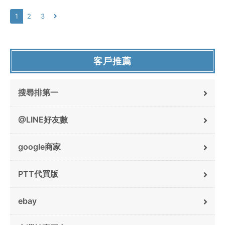
1
2
3
客戶推薦
搜尋排第一
@LINE好友數
google商家
PTT代買版
ebay