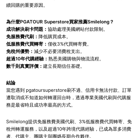
續回購的重要原因。
為什麼PGATOUR Superstore買家推薦Smilelong？
成功解決刷卡問題：
協助處理美國網站付款限制。
免服務費代刷：
降低購買成本。
低服務費代買轉寄：
僅收3%代買轉寄費。
免稅州優勢：
減少不必要消費稅支出。
超過10年代購經驗：
熟悉美國購物與物流流程。
數千則真實評價：
建立長期信任基礎。
結論
當您遇到 pgatoursuperstore刷不過、信用卡無法付款、訂單
遭取消或不知道如何轉運回台時，透過專業美國代刷與代購服
務是最省時且成功率最高的方式。
Smilelong提供免服務費美國代刷、3%低服務費代買轉寄、免
稅州轉運服務，以及超過10年跨境代購經驗，已成為眾多消費
者、代購主、團購主與團媽長期合作夥伴。