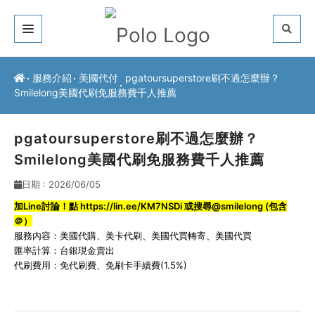
關於我們
服務介紹
美國代付
pgatoursuperstore刷不過怎麼辦？
Smilelong美國代刷免服務費千人推薦
客戶推薦
服務介紹
pgatoursuperstore刷不過怎麼辦？
Smilelong美國代刷免服務費千人推薦
常見問題
日期 : 2026/06/05
最新公告
加Line討論！點
https://lin.ee/KM7NSDi
或搜尋@smilelong (包含
＠）
聯絡方式
服務內容：
美國代購
、
美卡代刷
、
美國代買轉寄
、
美國代買
匯率計算：台銀現金賣出
代刷費用：免代刷費、免刷卡手續費(1.5%)