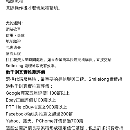
報關流程
實際操作後才發現流程繁瑣。
尤其遇到：
網站砍單
信用卡失敗
地址驗證
包裹遺失
物流延誤
往往花費大量時間處理。如果希望簡單快速完成購買，直接交給
Smilelong 處理通常更有效率。
數千則真實推薦評價
選擇代購服務時，最重要的是信譽與口碑。Smilelong累積超
過數千則真實推薦評價：
Google商家五星評價1,100篇以上
Ebay正面評價1,100篇以上
PTT HelpBuy推薦文900篇以上
Facebook粉絲與推薦文超過200篇
Yahoo、露天、PChome評價超過700篇
這些公開評價長期累積形成穩定信任基礎，也是許多消費者持