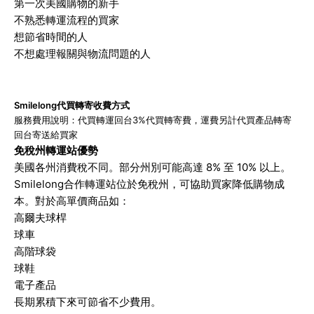
第一次美國購物的新手
不熟悉轉運流程的買家
想節省時間的人
不想處理報關與物流問題的人
Smilelong代買轉寄收費方式
服務費用說明：代買轉運回台3%代買轉寄費，運費另計代買產品轉寄
回台寄送給買家
免稅州轉運站優勢
美國各州消費稅不同。部分州別可能高達 8% 至 10% 以上。
Smilelong合作轉運站位於免稅州，可協助買家降低購物成
本。對於高單價商品如：
高爾夫球桿
球車
高階球袋
球鞋
電子產品
長期累積下來可節省不少費用。