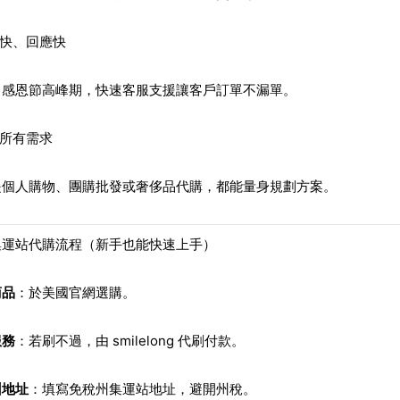
度快、回應快
、感恩節高峰期，快速客服支援讓客戶訂單不漏單。
合所有需求
是個人購物、團購批發或奢侈品代購，都能量身規劃方案。
集運站代購流程（新手也能快速上手）
商品
：於美國官網選購。
服務
：若刷不過，由 smilelong 代刷付款。
州地址
：填寫免稅州集運站地址，避開州稅。