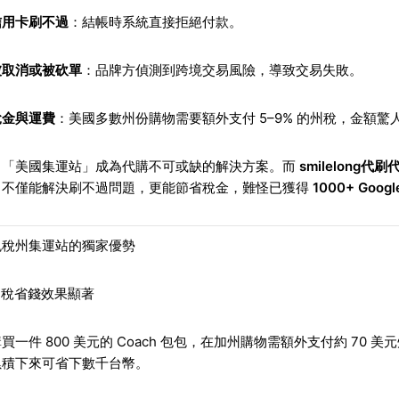
信用卡刷不過
：結帳時系統直接拒絕付款。
被取消或被砍單
：品牌方偵測到跨境交易風險，導致交易失敗。
稅金與運費
：美國多數州份購物需要額外支付 5–9% 的州稅，金額驚
，「美國集運站」成為代購不可或缺的解決方案。而
smilelong代刷
，不僅能解決刷不過問題，更能節省稅金，難怪已獲得
1000+ Go
免稅州集運站的獨家優勢
免州稅省錢效果顯著
買一件 800 美元的 Coach 包包，在加州購物需額外支付約 70 
累積下來可省下數千台幣。