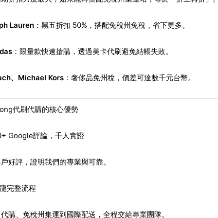
ph Lauren
：黑五折扣 50%，搭配免稅州免稅，省下更多。
das
：限量款快速搶購，透過美卡代刷避免結帳失敗。
ach、Michael Kors
：奢侈品免州稅，價差可達數千元台幣。
lelong代刷代購的核心優勢
00+ Google評論，千人實證
客戶好評，證明我們的專業與可靠。
條龍完整流程
、代購、免稅州集運到國際配送，全程交給專業團隊。