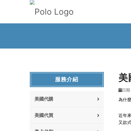
美
服務介紹
日期 :
美國代購
為什
美國代買
近年來
又款