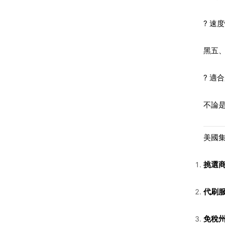
? 速
黑五
? 適
不論
美國
挑選
代刷
免稅