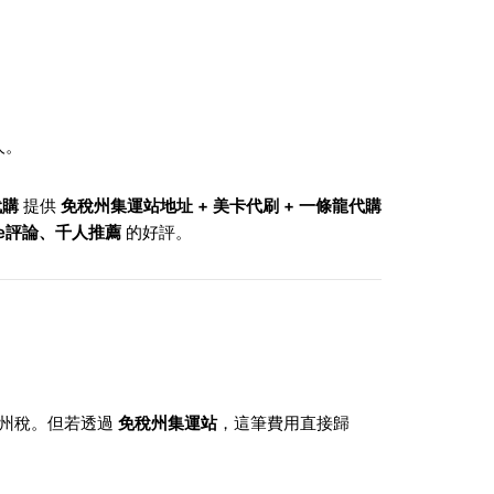
人。
代購
提供
免稅州集運站地址 + 美卡代刷 + 一條龍代購
ogle評論、千人推薦
的好評。
美元州稅。但若透過
免稅州集運站
，這筆費用直接歸