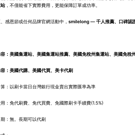
運站
，不僅能省下實際費用，更能保障訂單成功率。
五、感恩節或任何品牌官網活動中，
smilelong — 千人推薦、
內容：
美國集運站
、美國集運站推薦、
美國免稅州集運站
、美國免稅
內容：
美國代購
、
美國代買
、
美卡代刷
計算：以刷卡當日台灣銀行現金賣出實際匯率為準
用：免代刷費、免代買費、免國際刷卡手續費(1.5%)
日期：無。長期可以代刷