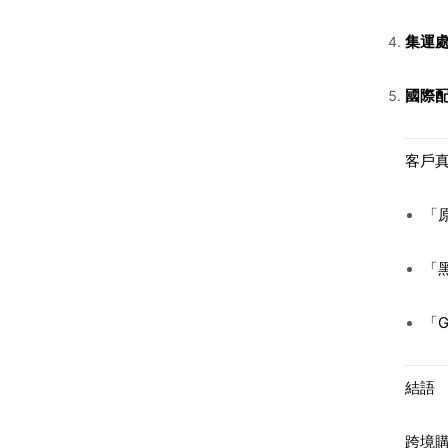
集運
國際
客戶
「原
「
「
結語
跨境