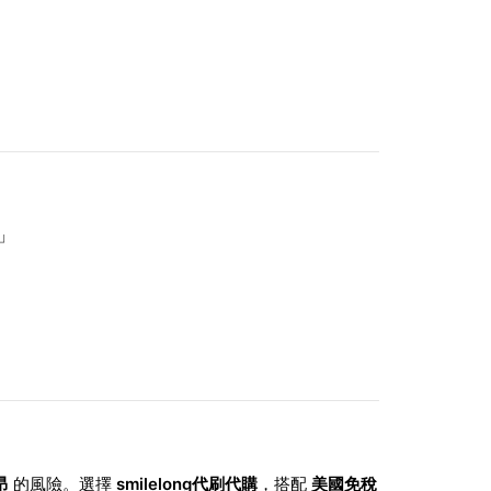
！」
昂
的風險。選擇
smilelong代刷代購
，搭配
美國免稅