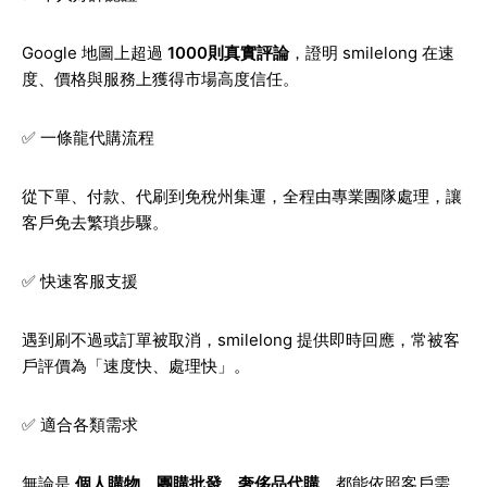
Google 地圖上超過
1000則真實評論
，證明 smilelong 在速
度、價格與服務上獲得市場高度信任。
✅ 一條龍代購流程
從下單、付款、代刷到免稅州集運，全程由專業團隊處理，讓
客戶免去繁瑣步驟。
✅ 快速客服支援
遇到刷不過或訂單被取消，smilelong 提供即時回應，常被客
戶評價為「速度快、處理快」。
✅ 適合各類需求
無論是
個人購物、團購批發、奢侈品代購
，都能依照客戶需