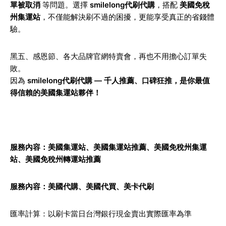
單被取消
等問題。選擇
smilelong代刷代購
，搭配
美國免稅
州集運站
，不僅能解決刷不過的困擾，更能享受真正的省錢體
驗。
黑五、感恩節、各大品牌官網特賣會，再也不用擔心訂單失
敗。
因為
smilelong代刷代購 — 千人推薦、口碑狂推，是你最值
得信賴的美國集運站夥伴！
服務內容：
美國集運站
、美國集運站推薦、
美國免稅州集運
站
、美國免稅州轉運站推薦
服務內容：
美國代購
、
美國代買
、
美卡代刷
匯率計算：以刷卡當日台灣銀行現金賣出實際匯率為準