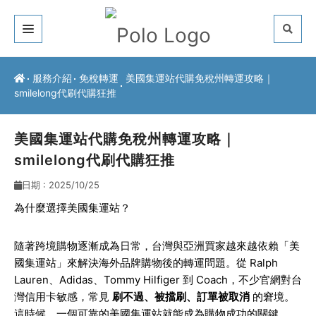
關於我們
服務介紹
免稅轉運
美國集運站代購免稅州轉運攻略｜
smilelong代刷代購狂推
客戶推薦
服務介紹
美國集運站代購免稅州轉運攻略｜
smilelong代刷代購狂推
常見問題
日期 : 2025/10/25
最新公告
為什麼選擇美國集運站？
聯絡方式
隨著跨境購物逐漸成為日常，台灣與亞洲買家越來越依賴「美
國集運站」來解決海外品牌購物後的轉運問題。從 Ralph
Lauren、Adidas、Tommy Hilfiger 到 Coach，不少官網對台
灣信用卡敏感，常見
刷不過、被擋刷、訂單被取消
的窘境。
這時候，一個可靠的美國集運站就能成為購物成功的關鍵。