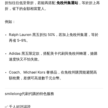
折扣往往低至骨折，若能再搭配
免稅州集運站
，等於折上再
折，省下的金額相當驚人。
例如：
Ralph Lauren 黑五折扣 50%，若加上免稅州集運，等於
再省 5–9%。
Adidas 黑五限定款，搭配美卡代刷與免稅州轉運，搶購
速度快又不怕失敗。
Coach、Michael Kors 奢侈品，在免稅州購買能避開高
額稅費，差價可高達數千元台幣。
smilelong代刷代購的特色服務
✅ 千人好評認證