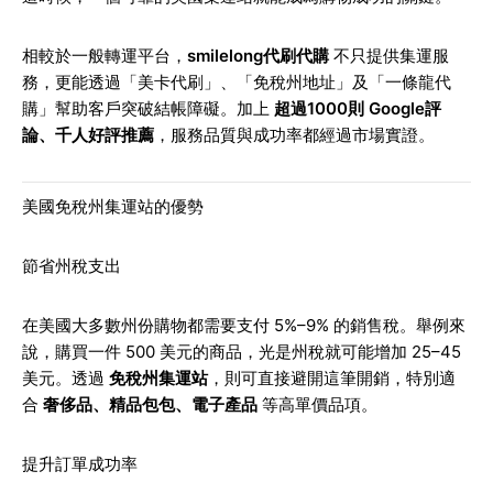
相較於一般轉運平台，
smilelong代刷代購
不只提供集運服
務，更能透過「美卡代刷」、「免稅州地址」及「一條龍代
購」幫助客戶突破結帳障礙。加上
超過1000則 Google評
論、千人好評推薦
，服務品質與成功率都經過市場實證。
美國免稅州集運站的優勢
節省州稅支出
在美國大多數州份購物都需要支付 5%–9% 的銷售稅。舉例來
說，購買一件 500 美元的商品，光是州稅就可能增加 25–45
美元。透過
免稅州集運站
，則可直接避開這筆開銷，特別適
合
奢侈品、精品包包、電子產品
等高單價品項。
提升訂單成功率