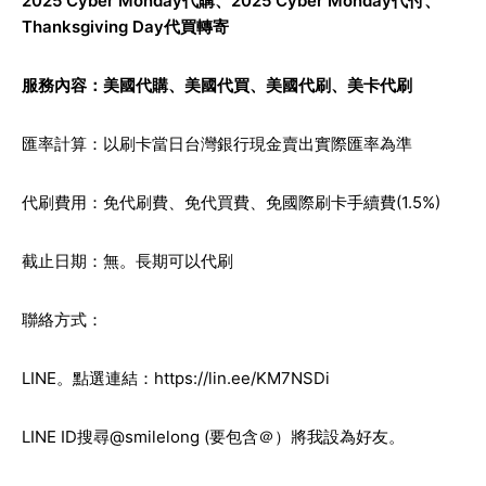
2025 Cyber Monday代購
、2025 Cyber Monday代付、
Thanksgiving Day代買轉寄
服務內容：
美國代購
、
美國代買
、
美國代刷
、
美卡代刷
匯率計算：以刷卡當日台灣銀行現金賣出實際匯率為準
代刷費用：免代刷費、免代買費、免國際刷卡手續費(1.5%)
截止日期：無。長期可以代刷
聯絡方式：
LINE。點選連結：
https://lin.ee/KM7NSDi
LINE ID搜尋@smilelong (要包含＠）將我設為好友。