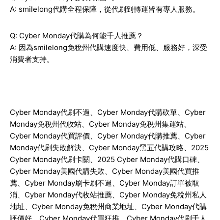
A: smilelong代購全程保障，從代刷到轉運皆有專人服務。
Q: Cyber Monday代購為何能千人推薦？
A: 因為smilelong免稅州代購速度快、費用低、服務好，深受
消費者支持。
Cyber Monday
代刷不過、
Cyber Monday
代購砍單、
Cyber
Monday
免稅州代收站、
Cyber Monday
免稅州集運站、
Cyber Monday
代買評價、
Cyber Monday
代購推薦、
Cyber
Monday
代刷失敗解決、
Cyber Monday
黑五代購攻略、
2025
Cyber Monday
代刷卡關、
2025 Cyber Monday
代購口碑、
Cyber Monday
美國代購失敗、
Cyber Monday
美國代買推
薦、
Cyber Monday
刷卡刷不過、
Cyber Monday
訂單被取
消、
Cyber Monday
代收站推薦、
Cyber Monday
免稅州私人
地址、
Cyber Monday
免稅州商業地址、
Cyber Monday
代購
評價好、
Cyber Monday
代買狂推、
Cyber Monday
代刷千人