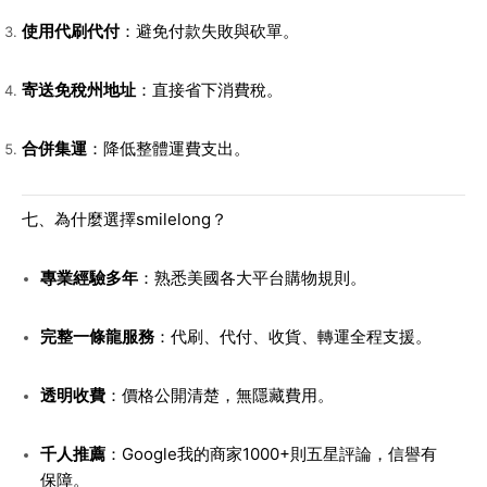
使用代刷代付
：避免付款失敗與砍單。
寄送免稅州地址
：直接省下消費稅。
合併集運
：降低整體運費支出。
七、為什麼選擇smilelong？
專業經驗多年
：熟悉美國各大平台購物規則。
完整一條龍服務
：代刷、代付、收貨、轉運全程支援。
透明收費
：價格公開清楚，無隱藏費用。
千人推薦
：Google我的商家1000+則五星評論，信譽有
保障。