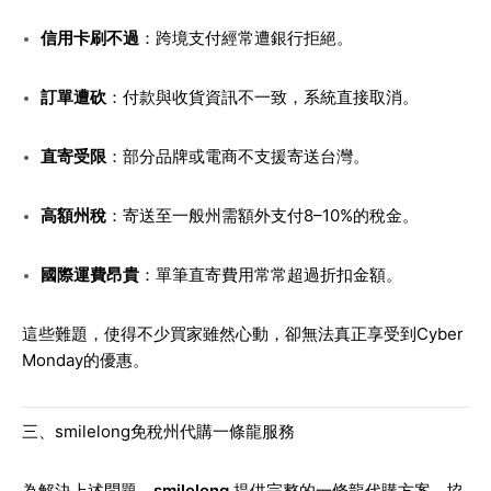
信用卡刷不過
：跨境支付經常遭銀行拒絕。
訂單遭砍
：付款與收貨資訊不一致，系統直接取消。
直寄受限
：部分品牌或電商不支援寄送台灣。
高額州稅
：寄送至一般州需額外支付8–10%的稅金。
國際運費昂貴
：單筆直寄費用常常超過折扣金額。
這些難題，使得不少買家雖然心動，卻無法真正享受到Cyber
Monday的優惠。
三、smilelong免稅州代購一條龍服務
為解決上述問題，
smilelong
提供完整的一條龍代購方案，協