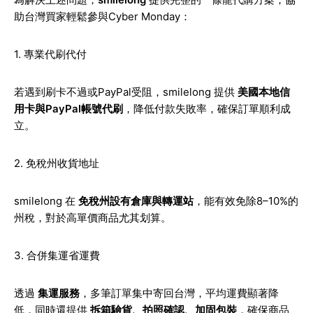
助台灣買家輕鬆參與Cyber Monday：
1. 專業代刷代付
若遇到刷卡不過或PayPal受阻，smilelong 提供
美國本地信
用卡與PayPal帳號代刷
，降低付款失敗率，確保訂單順利成
立。
2. 免稅州收貨地址
smilelong 在
免稅州設有倉庫與轉運站
，能有效免除8–10%的
州稅，對於高單價商品尤其划算。
3. 合併集運省運費
透過
集運服務
，多筆訂單集中寄回台灣，平均運費顯著降
低，同時還提供
拆箱驗貨、拍照確認、加固包裝
，確保商品