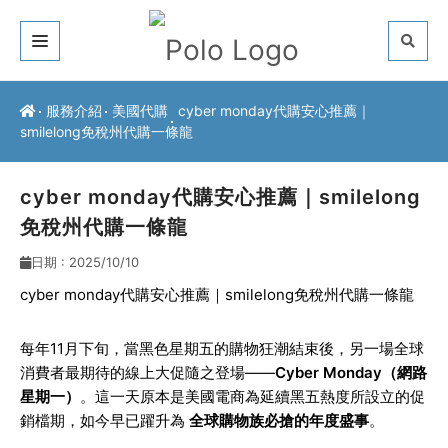
關於我們
服務介紹
美國代購
cyber monday代購安心推薦｜
smilelong免稅州代購一條龍
客戶推薦
服務介紹
cyber monday代購安心推薦｜smilelong
免稅州代購一條龍
常見問題
日期 : 2025/10/10
最新公告
cyber monday代購安心推薦｜smilelong免稅州代購一條龍
聯絡方式
每年11月下旬，當黑色星期五的購物狂潮結束後，另一場全球
消費者最期待的線上大促隨之登場——
Cyber Monday（網路
星期一）
。這一天原本是美國電商為延續黑五熱度所設立的促
銷檔期，如今早已躍升為
全球購物族必搶的年度盛事
。