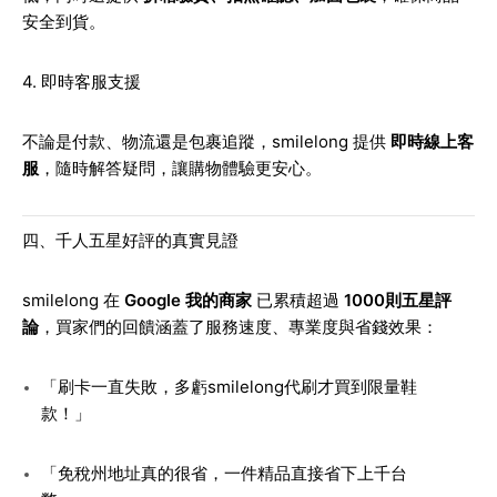
安全到貨。
4. 即時客服支援
不論是付款、物流還是包裹追蹤，smilelong 提供
即時線上客
服
，隨時解答疑問，讓購物體驗更安心。
四、千人五星好評的真實見證
smilelong 在
Google 我的商家
已累積超過
1000則五星評
論
，買家們的回饋涵蓋了服務速度、專業度與省錢效果：
「刷卡一直失敗，多虧smilelong代刷才買到限量鞋
款！」
「免稅州地址真的很省，一件精品直接省下上千台