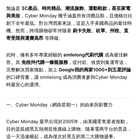
無論是
3C產品、時尚精品、潮流服飾、運動鞋款，甚至家電
與美妝
，Cyber Monday 幾乎涵蓋所有消費品類，且價格往往
創下全年最低。對台灣買家來說，這是入手美國商品的最佳時
機。然而，跨境購物卻常伴隨著
刷卡失敗、砍單、州稅、直
寄受限與運費高昂
等障礙。
此時，擁有多年專業經驗的
smilelong代刷代購
成為最佳解
答。其
免稅州代購一條龍服務
，從付款、收貨到集運寄送，
完整解決買家痛點，加上
Google我的商家1000+則五星評論
的口碑背書，讓 smilelong 成為消費者參與Cyber Monday
時最安心的選擇。
一、Cyber Monday（網路星期一）的由來與影響力
Cyber Monday 最早出現於2005年，由美國零售業者推動，
目的是延續黑五熱潮並推廣線上購物。隨著電商平台的普及，
這一天迅速崛起，成為僅次於黑五的第二大購物盛事。