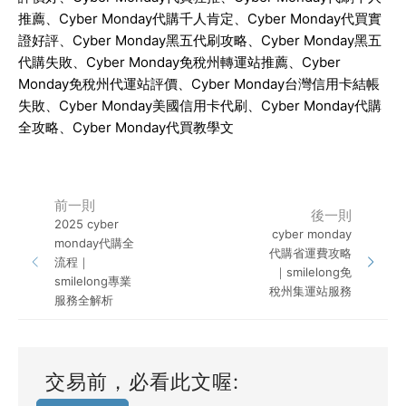
推薦、
Cyber Monday
代購千人肯定、
Cyber Monday
代買實
證好評、
Cyber Monday
黑五代刷攻略、
Cyber Monday
黑五
代購失敗、
Cyber Monday
免稅州轉運站推薦、
Cyber
Monday
免稅州代運站評價、
Cyber Monday
台灣信用卡結帳
失敗、
Cyber Monday
美國信用卡代刷、
Cyber Monday
代購
全攻略、
Cyber Monday
代買教學文
前一則
後一則
2025 cyber
cyber monday
monday代購全
代購省運費攻略
流程｜
｜smilelong免
smilelong專業
稅州集運站服務
服務全解析
交易前，必看此文喔: