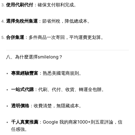
使用代刷代付
：確保支付順利完成。
選擇免稅州集運
：節省州稅，降低總成本。
合併集運
：多件商品一次寄回，平均運費更划算。
八、為什麼選擇smilelong？
專業經驗豐富
：熟悉美國電商規則。
一站式代購
：代刷、代付、收貨、轉運全包辦。
透明價格
：收費清楚，無隱藏成本。
千人真實推薦
：Google 我的商家1000+則五星評論，信
任感強。