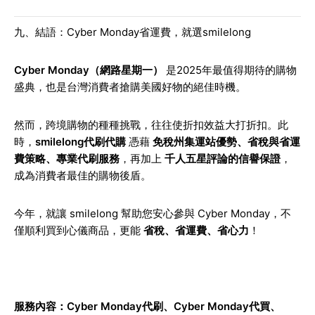
九、結語：Cyber Monday省運費，就選smilelong
Cyber Monday（網路星期一）
是2025年最值得期待的購物
盛典，也是台灣消費者搶購美國好物的絕佳時機。
然而，跨境購物的種種挑戰，往往使折扣效益大打折扣。此
時，
smilelong代刷代購
憑藉
免稅州集運站優勢、省稅與省運
費策略、專業代刷服務
，再加上
千人五星評論的信譽保證
，
成為消費者最佳的購物後盾。
今年，就讓 smilelong 幫助您安心參與 Cyber Monday，不
僅順利買到心儀商品，更能
省稅、省運費、省心力
！
服務內容：
Cyber Monday代刷
、
Cyber Monday代買
、