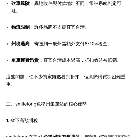
砍單風險
：異地收件與付款地址不同，常被系統判定可
疑。
物流限制
：許多品牌不支援直寄台灣。
州稅過高
：寄送到一般州需額外支付8-10%稅金。
單筆運費昂貴
：直寄台灣成本過高，折扣效益被抵銷。
這些問題，使不少買家雖然看到折扣，但實際購買卻困難重
重。
三、smilelong免稅州集運站的核心優勢
1. 省下高額州稅
smilelong 在美國
免稅州設有集運站
，能幫助買家避開高額消