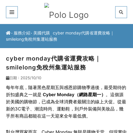
關於我們
服務介紹
美國代購
cyber monday代購省運費攻略｜
smilelong免稅州集運站服務
客戶推薦
服務介紹
cyber monday代購省運費攻略｜
smilelong免稅州集運站服務
常見問題
日期 : 2025/10/10
最新公告
每年年底，隨著黑色星期五與感恩節購物季過後，最受期待的
折扣盛典之一就是
Cyber Monday（網路星期一）
。這個源
聯絡方式
於美國的購物節，已成為全球消費者最關注的線上大促。從最
新的3C電子、潮流時尚、運動鞋，到戶外裝備與美妝品，幾
乎所有商品都能在這一天迎來全年最低價。
對台灣買家而言，Cyber Monday 無疑是購物天堂，但現實中