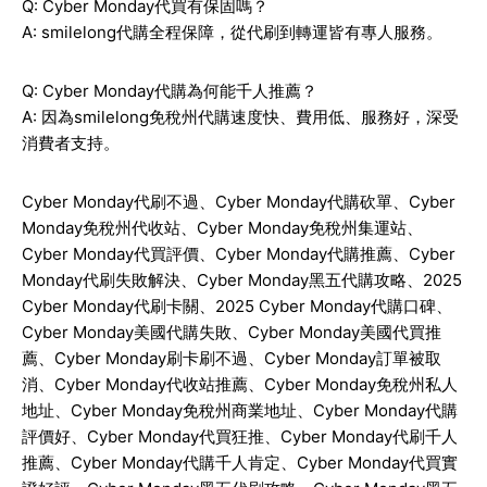
Q: Cyber Monday代買有保固嗎？
A: smilelong代購全程保障，從代刷到轉運皆有專人服務。
Q: Cyber Monday代購為何能千人推薦？
A: 因為smilelong免稅州代購速度快、費用低、服務好，深受
消費者支持。
Cyber Monday
代刷不過、
Cyber Monday
代購砍單、
Cyber
Monday
免稅州代收站、
Cyber Monday
免稅州集運站、
Cyber Monday
代買評價、
Cyber Monday
代購推薦、
Cyber
Monday
代刷失敗解決、
Cyber Monday
黑五代購攻略、
2025
Cyber Monday
代刷卡關、
2025 Cyber Monday
代購口碑、
Cyber Monday
美國代購失敗、
Cyber Monday
美國代買推
薦、
Cyber Monday
刷卡刷不過、
Cyber Monday
訂單被取
消、
Cyber Monday
代收站推薦、
Cyber Monday
免稅州私人
地址、
Cyber Monday
免稅州商業地址、
Cyber Monday
代購
評價好、
Cyber Monday
代買狂推、
Cyber Monday
代刷千人
推薦、
Cyber Monday
代購千人肯定、
Cyber Monday
代買實