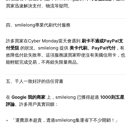
買家迅速解決支付、物流等疑問。
四、smilelong專業代刷代付服務
許多買家在Cyber Monday當天會遇到
刷卡不過或PayPal支
付受阻
的狀況。smilelong 提供
美卡代刷、PayPal代付
，有
效降低付款失敗率。這項服務讓買家即使沒有美國信用卡，也
能輕鬆完成交易，不再錯失限量商品。
五、千人一致好評的信任背書
在
Google 我的商家
上，smilelong 已獲得超過
1000則五星
評論
。許多用戶真實回饋：
「運費原本超貴，透過smilelong集運省下不少開銷！」