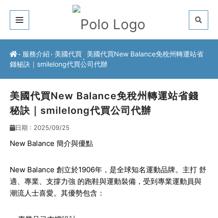
關於我們
服務介紹
美國代買
美國代買New Balance免稅州轉運站省
錢秘訣｜smilelong代買公司代辦
客戶推薦
服務介紹
美國代買New Balance免稅州轉運站省錢
秘訣｜smilelong代買公司代辦
常見問題
日期 : 2025/09/25
最新公告
New Balance 簡介與優點
聯絡方式
New Balance 創立於1906年，是全球知名運動品牌。主打
舒
適、專業、支撐力強
的跑鞋與運動裝備，受到專業運動員與
潮流人士喜愛。其優勢包含：