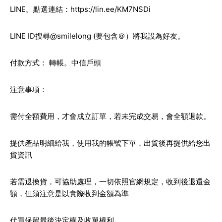
LINE。點選連結：
https://lin.ee/KM7NSDi
LINE ID搜尋@smilelong (要包含＠）將我設為好友。
付款方式： 轉帳。中信戶頭
注意事項：
需付全額費用，才會成立訂單，若未完成交易，會全額退款。
提供產品明細給我，使用我的帳號下單，出貨後再提供給您出
貨資訊
若需退換貨，可協助處理，一切依照官網規定，收到後退還金
額，但須注意是以實際收到金額為準
代買保留最後決定權及收單權利。