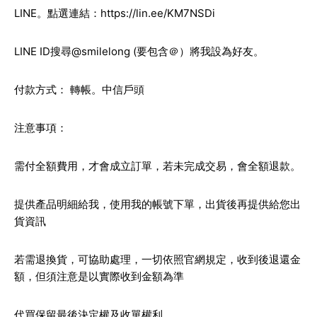
LINE。點選連結：
https://lin.ee/KM7NSDi
LINE ID搜尋@smilelong (要包含＠）將我設為好友。
付款方式： 轉帳。中信戶頭
注意事項：
需付全額費用，才會成立訂單，若未完成交易，會全額退款。
提供產品明細給我，使用我的帳號下單，出貨後再提供給您出
貨資訊
若需退換貨，可協助處理，一切依照官網規定，收到後退還金
額，但須注意是以實際收到金額為準
代買保留最後決定權及收單權利。