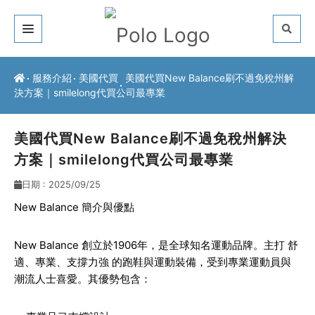
關於我們
服務介紹
美國代買
美國代買New Balance刷不過免稅州解
決方案｜smilelong代買公司最專業
客戶推薦
服務介紹
美國代買New Balance刷不過免稅州解決
方案｜smilelong代買公司最專業
常見問題
日期 : 2025/09/25
最新公告
New Balance 簡介與優點
聯絡方式
New Balance 創立於1906年，是全球知名運動品牌。主打
舒
適、專業、支撐力強
的跑鞋與運動裝備，受到專業運動員與
潮流人士喜愛。其優勢包含：