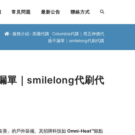
紹
常見問題
最新公告
聯絡方式
服務介紹
美國代購
Columbia代購｜黑五神價代
搶不漏單｜smilelong代刷代購
單｜smilelong代刷代
價格友善」的戶外裝備。其招牌科技如
Omni-Heat™
銀點