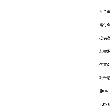
注意
需付
提供
若需
代買
破千
@LIN
FB
粉