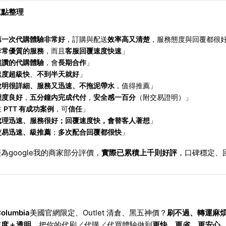
重點整理
第一次代購體驗非常好
，訂購與配送
效率高又清楚
，服務態度與回覆都很
非常優質的服務
，而且
客服回覆速度快速
」
超讚的代購體驗
，會
長期合作
」
速度超級快
、
不到半天就好
」
說明很詳細、服務又迅速、不拖泥帶水
，值得推薦」
態度良好
，
五分鐘內完成代付
，
安全感一百分
（附交易證明）」
在
PTT 有成功案例
，可
信任
」
處理迅速、服務很好；回覆速度快，會替客人著想
」
交易迅速、級推薦
；
多次配合回覆都很快
」
為google我的商家部分評價，
實際已累積上千則好評
，口碑穩定、
olumbia
美國官網限定、Outlet 清倉、黑五神價？
刷不過、轉運麻
速度＋透明
，把你的代刷／代購／代買體驗做到
更快、更省、更安心