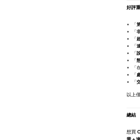
好評
「
「
「
「
「
「
「
「
「
以上僅
總結
想買
C
業＋