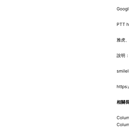
Googl
PTT h
雅虎、
說明
smile
https
相關
Colum
Colu