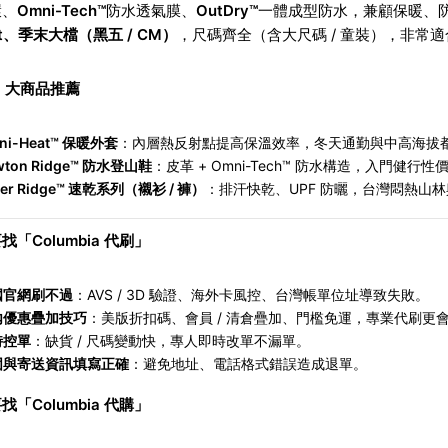
環、
Omni-Tech™
防水透氣膜、
OutDry™
一體成型防水，兼顧保暖、
let、季末大檔（黑五 / CM）
，尺碼齊全（含大尺碼 / 童裝），非常
3 大商品推薦
ni-Heat™
保暖外套
：內層熱反射點提高保溫效率，冬天通勤與中高海拔
ton Ridge™
防水登山鞋
：皮革 + Omni-Tech™ 防水構造，入門健行性
ver Ridge™
速乾系列（襯衫 / 褲）
：排汗快乾、UPF 防曬，台灣悶熱山
找「Columbia 代刷」
國官網刷不過
：AVS / 3D 驗證、海外卡風控、台灣帳單位址導致失敗。
內優惠疊加技巧
：美版折扣碼、會員 / 清倉疊加、門檻免運，專業代刷更
時控單
：缺貨 / 尺碼變動快，專人即時改單不漏單。
固與寄送資訊填寫正確
：避免地址、電話格式錯誤造成退單。
找「Columbia 代購」