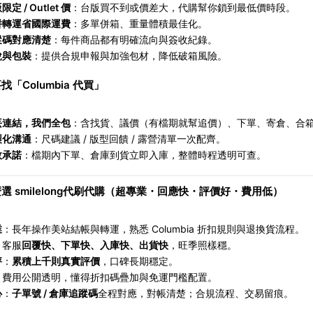
定 / Outlet 價
：台版買不到或價差大，代購幫你鎖到最低價時段。
併轉運省國際運費
：多單併箱、重量體積最佳化。
蹤碼對應清楚
：每件商品都有明確流向與簽收紀錄。
稅與包裝
：提供合規申報與加強包材，降低破箱風險。
找「Columbia 代買」
丟連結，我們全包
：含找貨、議價（有檔期就幫追價）、下單、寄倉、合
製化溝通
：尺碼建議 / 版型回饋 / 露營清單一次配齊。
效承諾
：檔期內下單、倉庫到貨立即入庫，整體時程透明可查。
選 smilelong代刷代購（超專業・回應快・評價好・費用低）
業
：長年操作美站結帳與轉運，熟悉 Columbia 折扣規則與退換貨流程。
：客服
回覆快、下單快、入庫快、出貨快
，旺季照樣穩。
評
：
累積上千則真實評價
，口碑長期穩定。
：費用公開透明，懂得折扣碼疊加與免運門檻配置。
心
：
子單號 / 倉庫追蹤碼
全程對應，對帳清楚；合規流程、交易留痕。