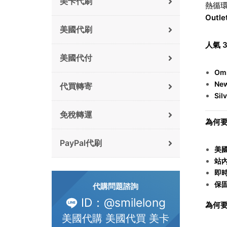
美卡代刷
熱循
Out
美國代刷
人氣 
美國代付
Om
New
代買轉寄
Sil
免稅轉運
為何要
PayPal代刷
美
站
即
保
代購問題諮詢
ID：@smilelong
為何要
美國代購 美國代買 美卡