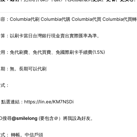
內容：
Columbia
代刷
Columbia
代購
Columbia
代買 Columbia
代買轉
計算：以刷卡當日台灣銀行現金賣出實際匯率為準。
用：免代刷費、免代買費、免國際刷卡手續費(1.5%)
日期：無。長期可以代刷
方式：
。點選連結：
https://lin.ee/KM7NSDi
ID
搜尋
@smilelong
(要包含＠）將我設為好友。
式： 轉帳。中信戶頭