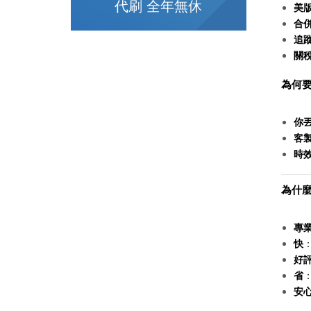
代刷 全年無休
美版限
合
追
關
為何要
你
客
時
為什麼
專
快
好
省
安