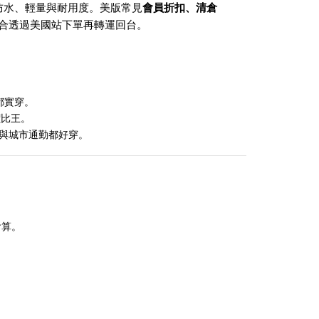
防水、輕量與耐用度。美版常見
會員折扣、清倉
適合透過美國站下單再轉運回台。
都實穿。
價比王。
林與城市通勤都好穿。
會算。