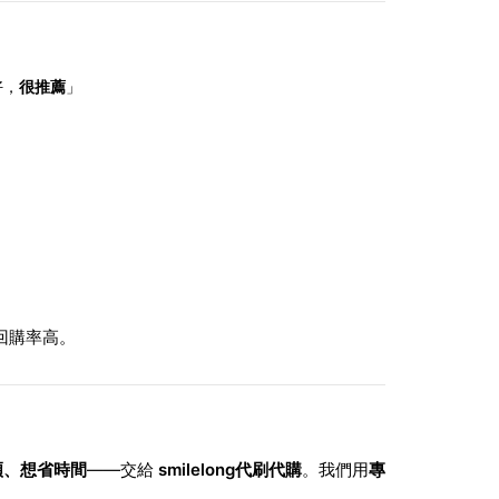
好，
很推薦
」
回購率高。
煩、想省時間
——交給
smilelong代刷代購
。我們用
專
。