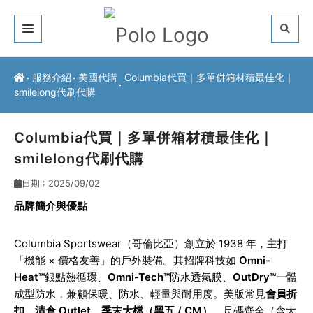
關於我們
服務介紹
美國代購
Columbia代買｜多單併箱材積最佳化｜
smilelong代刷代購
客戶推薦
服務介紹
Columbia代買｜多單併箱材積最佳化｜
smilelong代刷代購
常見問題
日期 : 2025/09/02
最新公告
品牌簡介與優點
聯絡方式
Columbia Sportswear
（哥倫比亞）創立於 1938 年，主打
「機能 × 價格友善」的戶外裝備。其招牌科技如
Omni-
Heat™
銀點熱循環、
Omni-Tech™
防水透氣膜、
OutDry™
一體
成型防水，兼顧保暖、防水、輕量與耐用度。美版常見
會員折
扣、清倉 Outlet、季末大檔（黑五 / CM）
，尺碼齊全（含大