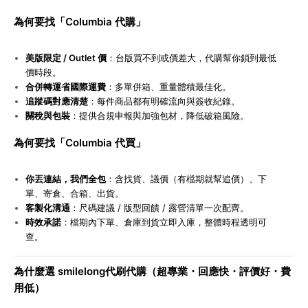
為何要找「Columbia 代購」
美版限定 / Outlet 價
：台版買不到或價差大，代購幫你鎖到最低
價時段。
合併轉運省國際運費
：多單併箱、重量體積最佳化。
追蹤碼對應清楚
：每件商品都有明確流向與簽收紀錄。
關稅與包裝
：提供合規申報與加強包材，降低破箱風險。
為何要找「Columbia 代買」
你丟連結，我們全包
：含找貨、議價（有檔期就幫追價）、下
單、寄倉、合箱、出貨。
客製化溝通
：尺碼建議 / 版型回饋 / 露營清單一次配齊。
時效承諾
：檔期內下單、倉庫到貨立即入庫，整體時程透明可
查。
為什麼選 smilelong代刷代購（超專業・回應快・評價好・費
用低）