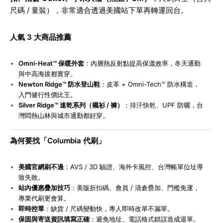
尺碼 / 童裝），非常適合透過美國站下單再轉運回台。
人氣 3 大商品推薦
Omni-Heat™
保暖外套
：內層熱反射點提高保溫效率，冬天通勤
與中高海拔都實穿。
Newton Ridge™
防水登山鞋
：皮革 + Omni-Tech™ 防水構造，
入門健行性價比王。
Silver Ridge™
速乾系列（襯衫 / 褲）
：排汗快乾、UPF 防曬，台
灣悶熱山林與城市通勤都好穿。
為何要找「Columbia 代刷」
美國官網刷不過
：AVS / 3D 驗證、海外卡風控、台灣帳單位址導
致失敗。
站內優惠疊加技巧
：美版折扣碼、會員 / 清倉疊加、門檻免運，
專業代刷更會算。
即時控單
：缺貨 / 尺碼變動快，專人即時改單不漏單。
保固與寄送資訊填寫正確
：避免地址、電話格式錯誤造成退單。