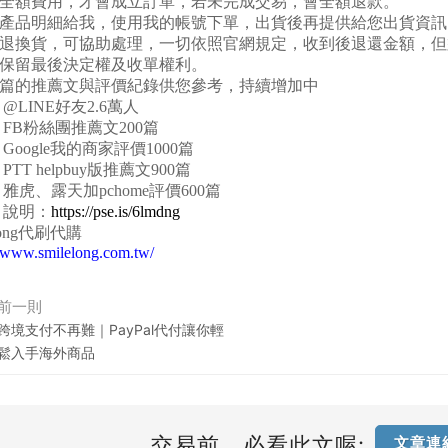
全額費用，才會成立訂單，若未完成交易，會全額退款。
產品明細給我，使用我的帳號下單，出貨後再提供給您出貨資訊
退換貨，可協助處理，一切依照官網規定，收到後退還金額，但
保留最後決定權及收單權利。
篇的推薦文與評價紀錄供您參考，持續增加中
@LINE
好友2.6萬人
FB
粉絲團推薦文200篇
Google
我的商家評價1000篇
PTT helpbuy
版推薦文900篇
雅虎、露天加pchome評價600篇
說明：
https://pse.is/6lmdng
ong
代刷代購
//www.smilelong.com.tw/
前一則
跨境支付不再難｜PayPal代付讓你輕
鬆入手海外商品
交易前，必看此文喔:
文章連