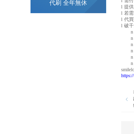
l
需付
代刷 全年無休
l
提供
l
若需
l
代買
l
破千
n
n
n
n
n
n
smilel
https: