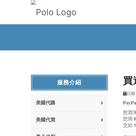
買
服務介紹
日期 
美國代購
PayPa
想買
想用
美國代買
交給