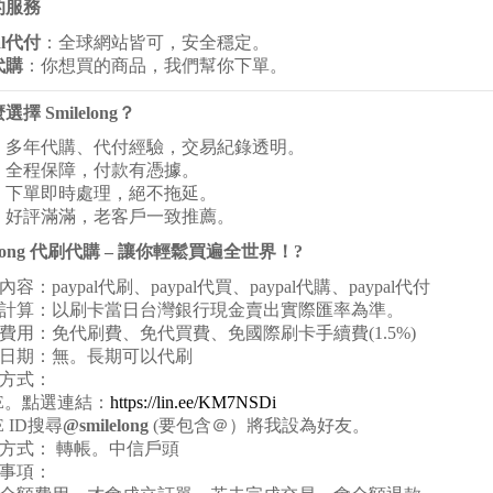
的服務
l
代付
：全球網站皆可，安全穩定。
代購
：你想買的商品，我們幫你下單。
擇 Smilelong？
：多年代購、代付經驗，交易紀錄透明。
：全程保障，付款有憑據。
：下單即時處理，絕不拖延。
：好評滿滿，老客戶一致推薦。
long
代刷代購 – 讓你輕鬆買遍全世界！
?
容：paypal代刷、paypal代買、paypal代購、paypal代付
計算：以刷卡當日台灣銀行現金賣出實際匯率為準。
費用：免代刷費、免代買費、免國際刷卡手續費(1.5%)
日期：無。長期可以代刷
方式：
E
。點選連結：
https://lin.ee/KM7NSDi
 ID
搜尋
@smilelong
(要包含＠）將我設為好友。
方式： 轉帳。中信戶頭
事項：