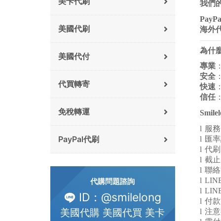
美卡代刷
我們
PayPa
美國代刷
海外
為什麼選
美國代付
專業
安全
代買轉寄
快速
信任
免稅轉運
Smile
l
服務內
PayPal代刷
l
匯率
l
代刷
l
截止
l
聯絡
l
LIN
代購問題諮詢
l
LINE
ID：@smilelong
l
付款
美國代購 美國代買 美卡
l
注意