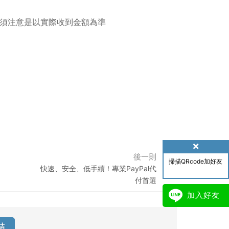
須注意是以實際收到金額為準
後一則
掃描QRcode加好友
快速、安全、低手續！專業PayPal代
付首選
加入好友
結