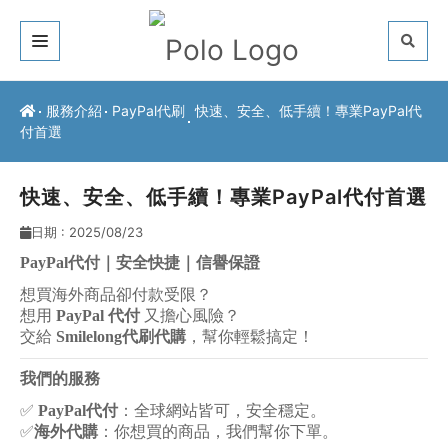
關於我們
服務介紹
PayPal代刷
快速、安全、低手續！專業PayPal代
付首選
客戶推薦
服務介紹
快速、安全、低手續！專業PayPal代付首選
日期 : 2025/08/23
常見問題
PayPal
代付｜安全快捷｜信譽保證
最新公告
想買海外商品卻付款受限？
想用
PayPal 代付
又擔心風險？
聯絡方式
交給
Smilelong代刷代購
，幫你輕鬆搞定！
我們的服務
✅
PayPal
代付
：全球網站皆可，安全穩定。
✅
海外代購
：你想買的商品，我們幫你下單。