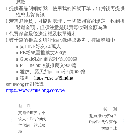
退款。
l
提供產品明細給我，使用我的帳號下單，出貨後再提供
給您出貨資訊
l
若需退換貨，可協助處理，一切依照官網規定，收到後
退還金額，但須注意是以實際收到金額為準
l
代買保留最後決定權及收單權利。
l
破千篇的推薦文與評價紀錄供您參考，持續增加中
n
@LINE
好友2.6萬人
n
FB
粉絲團推薦文200篇
n
Google
我的商家評價1000篇
n
PTT helpbuy
版推薦文900篇
n
雅虎、露天加pchome評價600篇
n
說明：
https://pse.is/6lmdng
smilelong
代刷代購
https://www.smilelong.com.tw/
前一則
後一則
買遍全世界，不
想買海外好物？
求人！PayPal代
PayPal代付幫你
付代購一站式服
解鎖全球
務