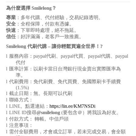
為什麼選擇 Smilelong？
專業
：多年代購、代付經驗，交易紀錄透明。
安全
：全程保障，付款有憑據。
快速
：下單即時處理，絕不拖延。
信任
：好評滿滿，老客戶一致推薦。
Smilelong
代刷代購 – 讓你輕鬆買遍全世界！
?
l
服務內容：paypal代刷、paypal代買、paypal代購、paypal
代付
l
匯率計算：以刷卡當日台灣銀行現金賣出實際匯率為
準。
l
代刷費用：免代刷費、免代買費、免國際刷卡手續費
(1.5%)
l
截止日期：無。長期可以代刷
l
聯絡方式：
l
LINE
。點選連結：
https://lin.ee/KM7NSDi
l
LINE ID
搜尋
@smilelong
(要包含＠）將我設為好友。
l
付款方式： 轉帳。中信戶頭
l
注意事項：
l
需付全額費用，才會成立訂單，若未完成交易，會全額