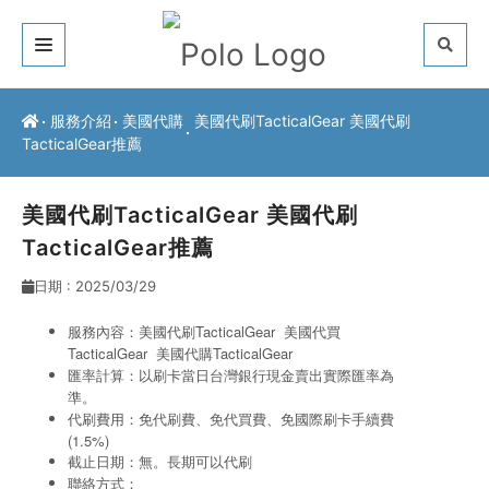
關於我們
服務介紹
美國代購
美國代刷TacticalGear 美國代刷
TacticalGear推薦
客戶推薦
服務介紹
美國代刷TacticalGear 美國代刷
TacticalGear推薦
常見問題
日期 : 2025/03/29
最新公告
服務內容：美國代刷TacticalGear
美國代買
TacticalGear
美國代購TacticalGear
聯絡方式
匯率計算：以刷卡當日台灣銀行現金賣出實際匯率為
準。
代刷費用：免代刷費、免代買費、免國際刷卡手續費
(1.5%)
截止日期：無。長期可以代刷
聯絡方式：