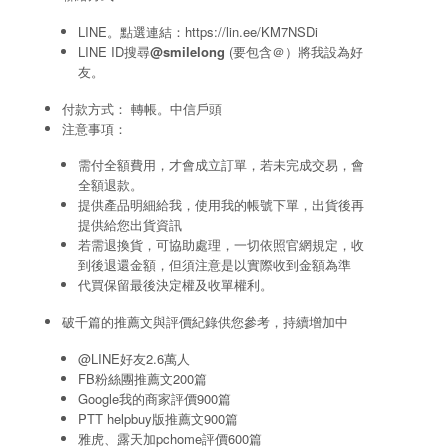
LINE。點選連結：
https://lin.ee/KM7NSDi
LINE ID搜尋
@smilelong
(要包含＠）將我設為好
友。
付款方式： 轉帳。中信戶頭
注意事項：
需付全額費用，才會成立訂單，若未完成交易，會
全額退款。
提供產品明細給我，使用我的帳號下單，出貨後再
提供給您出貨資訊
若需退換貨，可協助處理，一切依照官網規定，收
到後退還金額，但須注意是以實際收到金額為準
代買保留最後決定權及收單權利。
破千篇的推薦文與評價紀錄供您參考，持續增加中
@LINE好友2.6萬人
FB粉絲團推薦文200篇
Google我的商家評價900篇
PTT helpbuy版推薦文900篇
雅虎、露天加pchome評價600篇