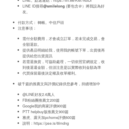
LINE。點選連結：
https://lin.ee/KM7NSDi
LINE ID搜尋
@smilelong
(要包含＠）將我設為好
友。
付款方式： 轉帳。中信戶頭
注意事項：
需付全額費用，才會成立訂單，若未完成交易，會
全額退款。
提供產品明細給我，使用我的帳號下單，出貨後再
提供給您出貨資訊
若需退換貨，可協助處理，一切依照官網規定，收
到後退還金額，但須注意是以實際收到金額為準
代買保留最後決定權及收單權利。
破千篇的推薦文與評價紀錄供您參考，持續增加中
@LINE好友2.6萬人
FB粉絲團推薦文200篇
Google我的商家評價900篇
PTT helpbuy版推薦文900篇
雅虎、露天加pchome評價600篇
說明：
https://pse.is/6lmdng