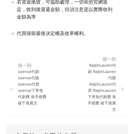
若需退換貨，可協助處理，一切依照官網規
定，
收到後退還金額，但須注意是以實際收到
金額為準
代買保留最後決定權及收單權利。
後一則
前一則
RalphLauren代
ssense代刷
刷 RalphLauren
ssense代購
代購
ssense代買
RalphLauren代
ssense下單免
買 RalphLauren
代刷費 免手續費
下單免代刷費 免
破千推薦文
手續費 破千推薦
文