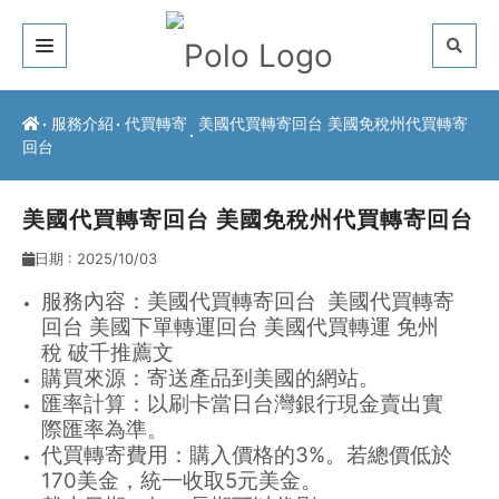
關於我們
服務介紹
代買轉寄
美國代買轉寄回台 美國免稅州代買轉寄
回台
客戶推薦
服務介紹
美國代買轉寄回台 美國免稅州代買轉寄回台
日期 : 2025/10/03
常見問題
服務內容：美國代買轉寄回台 美國代買轉寄
最新公告
回台 美國下單轉運回台 美國代買轉運 免州
稅 破千推薦文
聯絡方式
購買來源：寄送產品到美國的網站。
匯率計算：以刷卡當日台灣銀行現金賣出實
際匯率為準。
代買轉寄費用：購入價格的3%。若總價低於
170美金，統一收取5元美金。