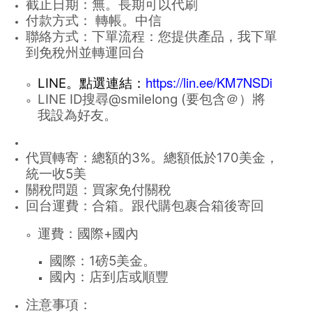
截止日期：無。長期可以代刷
付款方式： 轉帳。中信
聯絡方式：
下單流程：您提供產品，我下單
到免稅州並轉運回台
https://lin.ee/KM7NSDi
LINE。點選連結：
LINE ID搜尋@smilelong (要包含＠）將
我設為好友。
代買轉寄：總額的3%。總額低於170美金，
統一收5美
關稅問題：買家免付關稅
回台運費：
合箱。跟代購包裹合箱後寄回
運費：國際+國內
國際：1磅5美金。
國內：店到店或順豐
注意事項：