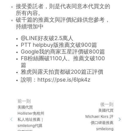
接受委託者，則是代表同意本代買文的
所有內容。
破千篇的推薦文與評價紀錄供您參考，
持續增加中
@LINE好友破2.5萬人
PTT helpbuy版推薦文破900篇
Google我的商家五星評價破800篇
FB粉絲團破1100人、推薦文破100
篇
雅虎與露天拍賣都破200篇正評價
說明：
https://pse.is/6lpk4z
前一則
後一則
美國代買
美國代買
Hollister免稅州
Michael Kors 評
私人地址推薦｜
價口碑最推薦
smilelong代購
smilelong