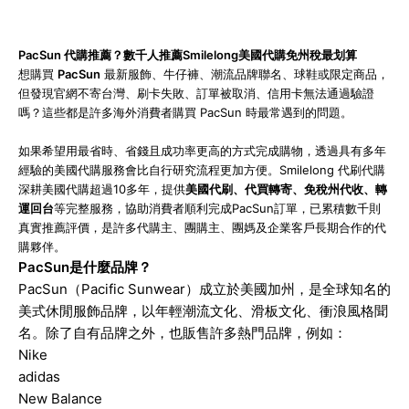
PacSun 代購推薦？數千人推薦Smilelong美國代購免州稅最划算
想購買
PacSun
最新服飾、牛仔褲、潮流品牌聯名、球鞋或限定商品，
但發現官網不寄台灣、刷卡失敗、訂單被取消、信用卡無法通過驗證
嗎？這些都是許多海外消費者購買 PacSun 時最常遇到的問題。
如果希望用最省時、省錢且成功率更高的方式完成購物，透過具有多年
經驗的美國代購服務會比自行研究流程更加方便。Smilelong 代刷代購
深耕美國代購超過10多年，提供
美國代刷、代買轉寄、免稅州代收、轉
運回台
等完整服務，協助消費者順利完成PacSun訂單，已累積數千則
真實推薦評價，是許多代購主、團購主、團媽及企業客戶長期合作的代
購夥伴。
PacSun是什麼品牌？
PacSun（Pacific Sunwear）成立於美國加州，是全球知名的
美式休閒服飾品牌，以年輕潮流文化、滑板文化、衝浪風格聞
名。除了自有品牌之外，也販售許多熱門品牌，例如：
Nike
adidas
New Balance