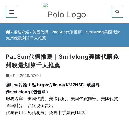
關於我們
服務介紹
美國代購
PacSun代購推薦｜Smilelong美國代購
免州稅最划算千人推薦
客戶推薦
服務介紹
PacSun代購推薦｜Smilelong美國代購免
州稅最划算千人推薦
常見問題
日期 : 2026/07/04
最新公告
加Line討論！點
https://lin.ee/KM7NSDi
或搜尋
@smilelong (包含＠）
聯絡方式
服務內容：
美國代購
、
美卡代刷
、
美國代買轉寄
、
美國代買
匯率計算：台銀現金賣出
代刷費用：免代刷費、免刷卡手續費(1.5%)