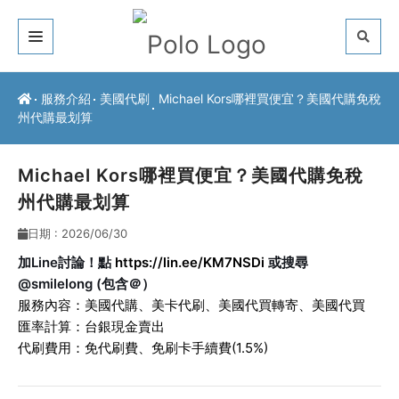
關於我們
服務介紹
美國代刷
Michael Kors哪裡買便宜？美國代購免稅
州代購最划算
客戶推薦
服務介紹
Michael Kors哪裡買便宜？美國代購免稅
州代購最划算
常見問題
日期 : 2026/06/30
最新公告
加Line討論！點
https://lin.ee/KM7NSDi
或搜尋
@smilelong (包含＠）
聯絡方式
服務內容：
美國代購
、
美卡代刷
、
美國代買轉寄
、
美國代買
匯率計算：台銀現金賣出
代刷費用：免代刷費、免刷卡手續費(1.5%)