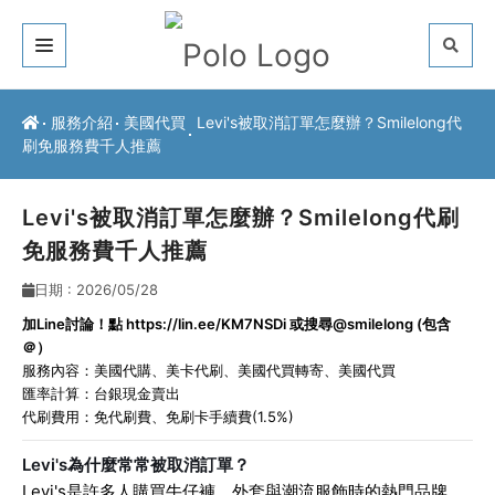
關於我們
服務介紹
美國代買
Levi's被取消訂單怎麼辦？Smilelong代
刷免服務費千人推薦
客戶推薦
服務介紹
Levi's被取消訂單怎麼辦？Smilelong代刷
免服務費千人推薦
常見問題
日期 : 2026/05/28
最新公告
加Line討論！點
https://lin.ee/KM7NSDi
或搜尋@smilelong (包含
＠）
聯絡方式
服務內容：
美國代購
、
美卡代刷
、
美國代買轉寄
、
美國代買
匯率計算：台銀現金賣出
代刷費用：免代刷費、免刷卡手續費(1.5%)
Levi's為什麼常常被取消訂單？
Levi's是許多人購買牛仔褲、外套與潮流服飾時的熱門品牌，