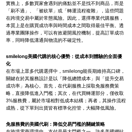
實務上，多數買家會遇到的痛點並不是找不到商品，而是
「刷不過」、「被砍單」或「轉運流程複雜」，這些問題
在跨境交易中屬於常態風險。因此，選擇專業代購服務，
本質上是在購買成功率與時間成本之間取得最佳平衡。透
過專業團隊操作，可以有效避開風控機制，提高訂單成功
率，同時降低溝通與物流的不確定性。
smilelong美國代購的核心優勢：從成本到體驗的全面優
化
在市場上眾多代購選擇中，smilelong能長期維持高口碑，
關鍵在於其服務設計是以「降低總體成本」與「提升交易
成功率」為核心。首先，在代刷服務上採取免服務費策
略，直接降低進入門檻；其次，在代買轉運部分，僅收取
3%服務費，屬於市場相對低成本結構；再者，其操作流程
成熟，從下單到出貨皆有標準化控管，大幅降低風險。
免服務費的美國代刷：降低交易門檻的關鍵策略
在跨境電商環境中，支付是最大門檻之一。許多美國網站