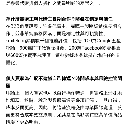
是專業代購與個人操作之間最明顯的差異之一。
為什麼團購主與代購主長期合作？關鍵在穩定與信任
在B2B角度觀察，許多代購主、團購主與團媽選擇長期合
作，並非單純價格因素，而是穩定性與可預測性。
smilelong累積數千個推薦評價，包括1100篇Google五星
評論、900篇PTT代買版推薦、200篇Facebook粉專推薦
與600篇拍賣平台評價，這些數據本身就是市場信任的具
體化。
個人買家為什麼不建議自己轉運？時間成本與風險控管問
題
理論上，個人買家也可以自行操作轉運，但實務上涉及地
址填寫、報關、稅務與客服溝通等多項細節，一旦出錯，
成本反而更高。因此，將這些流程交由專業團隊處理，反
而更符合成本效益原則，尤其是在高頻購買或高單價商品
情境下更為明顯。