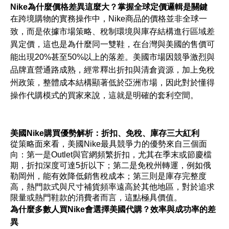
Nike為什麼價格差異這麼大？掌握全球定價邏輯是關鍵
在跨境購物的實務操作中，Nike商品的價格並非全球一
致，而是依據市場策略、稅制環境與庫存結構進行區域差
異定價，這也是為什麼同一雙鞋，在台灣與美國的售價可
能出現20%甚至50%以上的落差。美國市場因競爭激烈與
品牌直營通路成熟，經常釋出折扣與清倉資源，加上免稅
州政策，整體成本結構顯著低於亞洲市場，因此對於懂得
操作代購模式的買家來說，這就是明確的套利空間。
美國Nike購買優勢解析：折扣、免稅、庫存三大紅利
從策略面來看，美國Nike最具競爭力的優勢來自三個面
向：第一是Outlet與官網頻繁折扣，尤其在季末或節慶檔
期，折扣深度可達5折以下；第二是免稅州轉運，例如俄
勒岡州，能有效降低銷售稅成本；第三則是庫存完整度
高，熱門款式與尺寸補貨頻率遠高於其他地區，對於追求
限量或熱門鞋款的消費者而言，這點極具價值。
為什麼多數人買Nike會選擇美國代購？效率與成功率的差
異