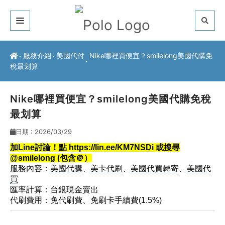
關於我們
服務介紹
美國代付
Nike哪裡買便宜？smilelong美國代購免
稅最划算
客戶推薦
服務介紹
Nike哪裡買便宜？smilelong美國代購免稅
最划算
常見問題
日期 : 2026/03/29
最新公告
加Line討論！點
https://lin.ee/KM7NSDi
或搜尋
@smilelong (包含＠）
聯絡方式
服務內容：
美國代購
、
美卡代刷
、
美國代買轉寄
、
美國代
買
匯率計算：台銀現金賣出
代刷費用：免代刷費、免刷卡手續費(1.5%)