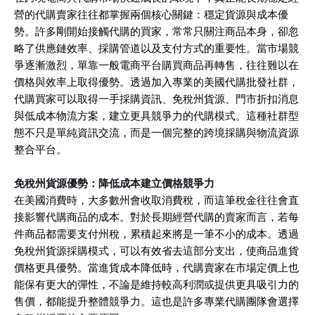
營的代購賣家往往都掌握兩個核心關鍵：穩定貨源與成本優
勢。許多剛開始接觸代購的買家，常常只關注商品本身，卻忽
略了供應鏈效率、採購管道以及支付方式的重要性。當市場競
爭逐漸激烈，單靠一般電商平台購買商品再轉售，往往難以在
價格與效率上取得優勢。透過加入專業的美國代購批發社群，
代購買家可以取得一手採購資訊、免稅州貨源、門市折扣消息
與低成本物流方案，建立更具競爭力的代購模式。這種社群型
態不只是單純資訊交流，而是一個完整的跨境採購與物流資源
整合平台。
免稅州貨源優勢：降低成本建立價格競爭力
在美國消費時，大多數州會收取消費稅，而這筆稅金往往會直
接影響代購商品的成本。對於長期經營代購的賣家而言，若每
件商品都需要支付州稅，累積起來將是一筆不小的成本。透過
免稅州貨源採購模式，可以有效省去這部分支出，使商品進貨
價格更具優勢。當進貨成本降低時，代購賣家在市場定價上也
能保有更大的彈性，不論是維持較高利潤或提供更具吸引力的
售價，都能提升整體競爭力。這也是許多專業代購團隊會選擇