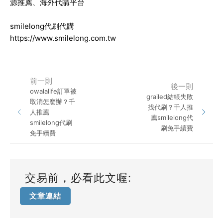
源推薦、海外代購平台
smilelong代刷代購
https://www.smilelong.com.tw
前一則
後一則
owalalife訂單被
grailed結帳失敗
取消怎麼辦？千
找代刷？千人推
人推薦
薦smilelong代
smilelong代刷
刷免手續費
免手續費
交易前，必看此文喔:
文章連結