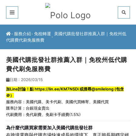
關於我們
服務介紹
免稅轉運
美國代購批發社群推薦入群｜免稅州低
代購費代刷免服務費
客戶推薦
服務介紹
美國代購批發社群推薦入群｜免稅州低代購
費代刷免服務費
常見問題
日期 : 2026/03/15
最新公告
加Line討論！點
https://lin.ee/KM7NSDi
或搜尋@smilelong (包含
＠）
聯絡方式
服務內容：
美國代購
、
美卡代刷
、
美國代買轉寄
、
美國代買
匯率計算：台銀現金賣出
代刷費用：免代刷費、免刷卡手續費(1.5%)
為什麼代購買家需要加入美國代購批發社群
在跨境電商與代購市場快速成長的環境下，真正能長期穩定經