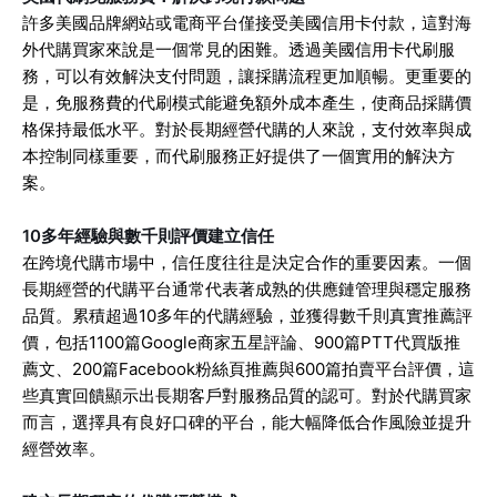
許多美國品牌網站或電商平台僅接受美國信用卡付款，這對海
外代購買家來說是一個常見的困難。透過美國信用卡代刷服
務，可以有效解決支付問題，讓採購流程更加順暢。更重要的
是，免服務費的代刷模式能避免額外成本產生，使商品採購價
格保持最低水平。對於長期經營代購的人來說，支付效率與成
本控制同樣重要，而代刷服務正好提供了一個實用的解決方
案。
10多年經驗與數千則評價建立信任
在跨境代購市場中，信任度往往是決定合作的重要因素。一個
長期經營的代購平台通常代表著成熟的供應鏈管理與穩定服務
品質。累積超過10多年的代購經驗，並獲得數千則真實推薦評
價，包括1100篇Google商家五星評論、900篇PTT代買版推
薦文、200篇Facebook粉絲頁推薦與600篇拍賣平台評價，這
些真實回饋顯示出長期客戶對服務品質的認可。對於代購買家
而言，選擇具有良好口碑的平台，能大幅降低合作風險並提升
經營效率。