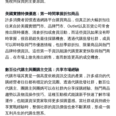
免稅州採買的主要原因。
美國實體特價優惠：第一時間掌握折扣商品
許多消費者習慣透過網路平台購買商品，但真正的大幅折扣往
往來自於美國實體門市。品牌門市、Outlet以及百貨公司常會
推出限時優惠、清倉折扣或會員活動，而這些資訊如果沒有即
時掌握，很容易錯失最佳採購機會。透過代購批發社群，成員
可以即時取得門市優惠情報，包括季節折扣、限量商品與熱門
品牌特價資訊。這些第一手資訊能讓代購賣家更快取得熱門商
品，在市場上搶先推出銷售，進而創造更高的成交機會。
數百位代購主與團購主交流：共享市場經驗
代購市場其實是一個高度依賴資訊交流的產業，許多成功的代
購經營者往往都有穩定的交流圈。透過代購批發社群，數百位
代購主、團購主與團媽可以在社群內分享採購經驗、熱門商品
趨勢以及物流操作技巧。這種互動模式能讓新手快速了解市場
運作，也能讓資深賣家取得更多採購靈感。當社群成員持續分
享實戰經驗時，整個社群的資訊價值也會不斷累積，形成一個
互利共生的代購生態系。