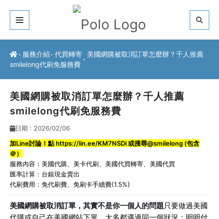
關於我們
服務介紹
代買轉寄
美國網購被取消訂單怎麼辦？千人推薦
smilelong代刷免服務費
客戶推薦
服務介紹
美國網購被取消訂單怎麼辦？千人推薦
smilelong代刷免服務費
常見問題
日期 : 2026/02/06
最新公告
加Line討論！點
https://lin.ee/KM7NSDi
或搜尋@smilelong (包含
＠）
聯絡方式
服務內容：
美國代購
、
美卡代刷
、
美國代買轉寄
、
美國代買
匯率計算：台銀現金賣出
代刷費用：免代刷費、免刷卡手續費(1.5%)
美國網購被取消訂單，其實不是你一個人的問題
只要做過美國
代購或自己在美國網站下單，大多都遇過同一個狀況：明明付