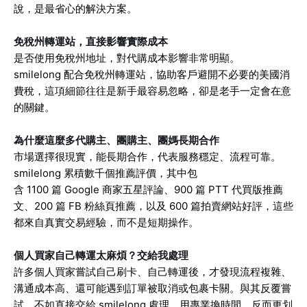
說，是最省心的解決方案。
免稅州轉運站，直接影響實際成本
是否使用免稅州地址，對代購成本影響非常明顯。
smilelong 配合免稅州轉運站，協助客戶避開不必要的美國消
費稅，這項細節往往是新手最容易忽略，卻是老手一定會在意
的關鍵。
為什麼這麼多代購主、團購主、團媽長期合作
市場選擇很現實，能長期合作，代表服務穩定、流程可靠。
smilelong 累積數千個推薦評價，其中包
含 1100 篇 Google 商家五星評論、900 篇 PTT 代買版推薦
文、200 篇 FB 粉絲頁推薦，以及 600 篇拍賣網站好評，這些
都來自真實交易經驗，而不是短期操作。
個人買家自己轉運太麻煩？交給我處理
許多個人買家嘗試自己刷卡、自己轉運後，才發現流程複雜、
溝通成本高、還可能遇到訂單被取消或包裹卡關。與其反覆嘗
試，不如直接交給 smilelong 處理，用專業換時間，反而更划