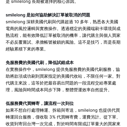
是 smilelong 長期被選擇的核心原因。
smilelong 是如何協助解決訂單被取消的問題
smilelong 深耕美國代刷與代購超過 10 多年，熟悉各大美國
電商的風控邏輯與實務操作。透過穩定的美國端刷卡環境與成
熟流程，能有效降低訂單被取消的機率，讓代購主與個人買家
不必反覆嘗試、承擔帳號被鎖的風險。這不是技巧，而是長期
經驗累積下來的專業。
免服務費的美國代刷，降低試錯成本
在實務操作中，smilelong 提供免服務費的美國代刷服務，協
助將款項成功刷到買家指定的美國代收站，不限任何一家。對
代購主來說，這等於把最容易出問題的一段流程交給專業處
理，風險與時間成本同步下降，整體營運效率自然提升。
低服務費代買轉寄，讓流程一次到位
如果不想自行處理轉運、拆箱與寄送，smilelong 也提供代買
轉運回台服務，僅收取 3% 代買轉寄費，運費另計。從下單、
收貨到寄回台灣一次完成，對於時間有限或訂單量大的買家來