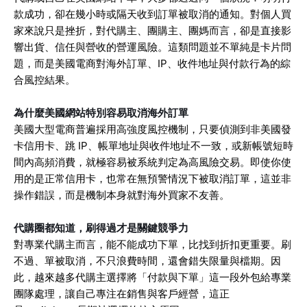
款成功，卻在幾小時或隔天收到訂單被取消的通知。對個人買
家來說只是挫折，對代購主、團購主、團媽而言，卻是直接影
響出貨、信任與營收的營運風險。這類問題並不單純是卡片問
題，而是美國電商對海外訂單、IP、收件地址與付款行為的綜
合風控結果。
為什麼美國網站特別容易取消海外訂單
美國大型電商普遍採用高強度風控機制，只要偵測到非美國發
卡信用卡、跳 IP、帳單地址與收件地址不一致，或新帳號短時
間內高頻消費，就極容易被系統判定為高風險交易。即使你使
用的是正常信用卡，也常在無預警情況下被取消訂單，這並非
操作錯誤，而是機制本身就對海外買家不友善。
代購圈都知道，刷得過才是關鍵競爭力
對專業代購主而言，能不能成功下單，比找到折扣更重要。刷
不過、單被取消，不只浪費時間，還會錯失限量與檔期。因
此，越來越多代購主選擇將「付款與下單」這一段外包給專業
團隊處理，讓自己專注在銷售與客戶經營，這正