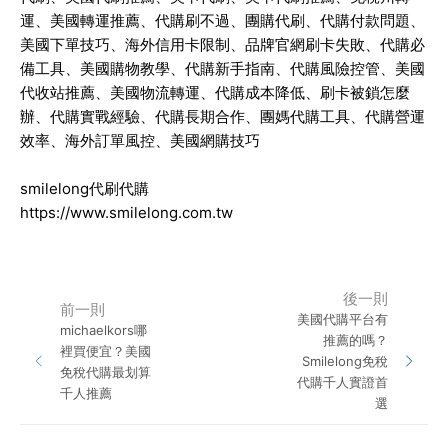
運、美國轉運推薦、代購刷不過、團購代刷、代購付款問題、
美國下單技巧、海外信用卡限制、品牌官網刷卡失敗、代購必
備工具、美國購物教學、代購新手指南、代購風險控管、美國
代收站推薦、美國物流轉運、代購成本降低、刷卡被鎖怎麼
辦、代購實戰經驗、代購長期合作、團媽代購工具、代購營運
效率、海外訂單風控、美國網購技巧
smilelong代刷代購
https://www.smilelong.com.tw
後一則
前一則
美國代購平台有
michaelkors哪
推薦的嗎？
裡買便宜？美國
Smilelong免稅
免稅代購最划算
代購千人實證首
千人推薦
選