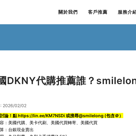
關於我們
客戶推薦
服務介
國DKNY代購推薦誰？smilel
 2026/02/02
ne討論！點
https://lin.ee/KM7NSDi
或搜尋@smilelong (包含＠）
容：
美國代購
、
美卡代刷
、
美國代買轉寄
、
美國代買
算：台銀現金賣出