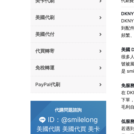
美卡代刷
代刷費
DKN
美國代刷
DKN
到配件
美國代付
頻繁
美國 
代買轉寄
很多
號被
免稅轉運
是 s
PayPal代刷
免服
在 D
下單
毛利
代購問題諮詢
ID：@smilelong
低服
美國代購 美國代買 美卡
若遇到