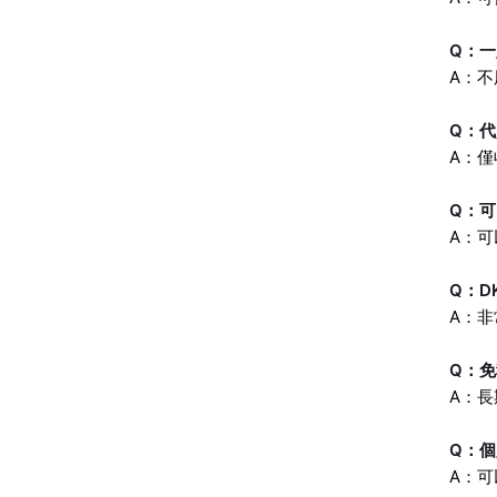
Q：
A：
Q：
A：僅
Q：
A：
Q：D
A：
Q：
A：
Q：
A：