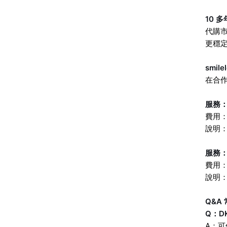
10 
代購市
更穩
smi
在合
服務
費用
說明
服務
費用：
說明：
Q&A
Q：D
A：可