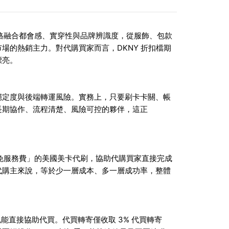
牌，設計風格融合都會感、實穿性與品牌辨識度，從服飾、包款
場的熱銷主力。對代購買家而言，DKNY 折扣檔期
漂亮。
穩定度與後端轉運風險。實務上，只要刷卡卡關、帳
長期協作、流程清楚、風險可控的夥伴，這正
提供「免服務費」的美國美卡代刷，協助代購買家直接完成
代購主來說，等於少一層成本、多一層成功率，整體
也能直接協助代買。代買轉寄僅收取 3% 代買轉寄