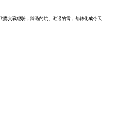
 多年代購實戰經驗，踩過的坑、避過的雷，都轉化成今天