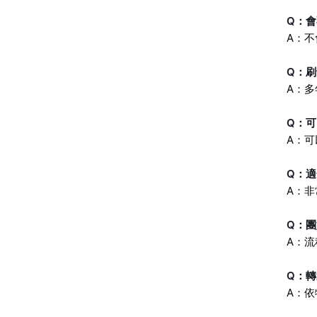
Q：
A：
Q：
A：
Q：
A：
Q：
A：
Q：
A：
Q：
A：