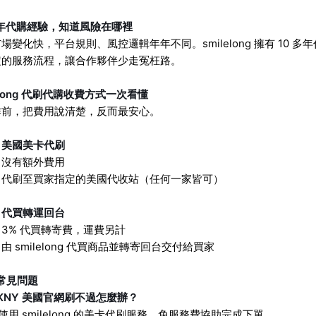
多年代購經驗，知道風險在哪裡
場變化快，平台規則、風控邏輯年年不同。smilelong 擁有 10
定的服務流程，讓合作夥伴少走冤枉路。
lelong 代刷代購收費方式一次看懂
作前，把費用說清楚，反而最安心。
：美國美卡代刷
：沒有額外費用
：代刷至買家指定的美國代收站（任何一家皆可）
：代買轉運回台
3% 代買轉寄費，運費另計
由 smilelong 代買商品並轉寄回台交付給買家
 常見問題
KNY 美國官網刷不過怎麼辦？
使用 smilelong 的美卡代刷服務，免服務費協助完成下單。