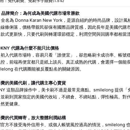
用：免代刷費、免刷卡手續費(1.5%)
Y 品牌簡介：為何成為美國代購市場常勝款
Y 全名為 Donna Karan New York，是源自紐約的時尚品
線條俐落，價格帶親民卻保有國際品牌質感，因此長年是美國代購市
、款式更新快，只要代刷與轉運環節穩定，利潤空間與回購率都相當
DKNY 代購為什麼不能只比價格
人初入代購市場時，容易只看「誰便宜」，卻忽略刷卡成功率、帳號
風控，前端再便宜都只是紙上談兵。真正成熟的代購，會選擇一個能
milelong 在代購圈能被反覆點名的關鍵原因。
務費的美國代刷，讓代購主專心賣貨
KNY 這類品牌操作中，美卡刷不過是最常見痛點。smilelong 
，並刷到買家指定的美國代收站，不綁倉、不綁站點，彈性極高。對
自然更健康。
務費的代買轉寄，放大整體利潤結構
官方不接受海外信用卡、或個人帳號風控過高的情況，smilelong 