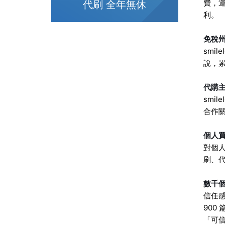
費，運
代刷 全年無休
利。
免稅
smi
說，
代購
smi
合作
個人
對個人
刷、
數千
信任感
900
「可