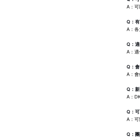
A：
Q：
A：
Q：
A：適
Q：
A：
Q：
A：D
Q：
A：
Q：