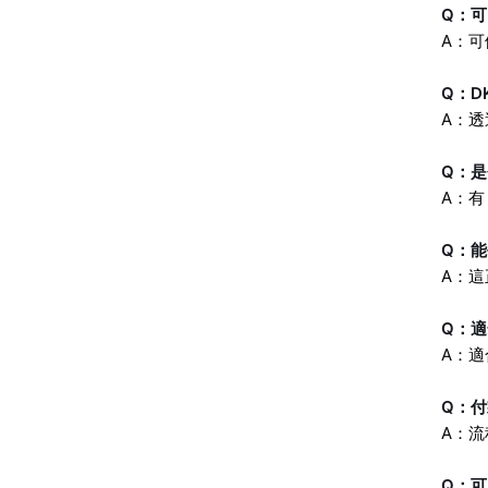
Q：
A：可
Q：D
A：
Q：
A：
Q：
A：這正
Q：
A：
Q：
A：
Q：