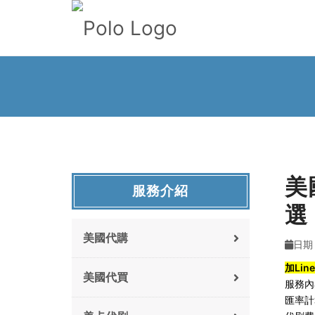
美
服務介紹
選
美國代購
日期 :
加Li
美國代買
服務內
匯率計