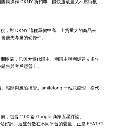
媽操作 DKNY 折扣季，能快速放量又不壓縮獲
售稅，對 DKNY 這種單價中高、出貨量大的商品來
，會優先考量的硬條件。
到大檔期團購，已與大量代購主、團購主與團媽建立多年
在銷售與客戶經營上。
關與風險控管。smilelong 一站式處理，從代
包含 1100 篇 Google 商家五星評論、
拍賣網站好評。這些分散在不同平台的聲量，正是 EEAT 中