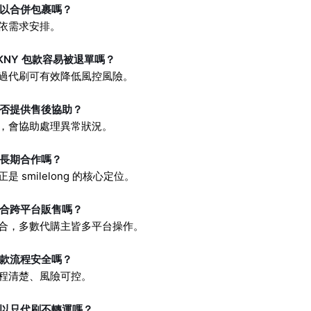
可以合併包裹嗎？
依需求安排。
KNY 包款容易被退單嗎？
透過代刷可有效降低風控風險。
是否提供售後協助？
有，會協助處理異常狀況。
能長期合作嗎？
是 smilelong 的核心定位。
適合跨平台販售嗎？
適合，多數代購主皆多平台操作。
付款流程安全嗎？
流程清楚、風險可控。
可以只代刷不轉運嗎？