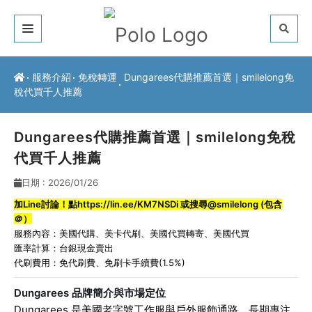
關於我們
服務介紹
免稅轉運
Dungarees代購推薦首選｜smilelong免
稅代買千人推薦
客戶推薦
服務介紹
Dungarees代購推薦首選｜smilelong免稅
代買千人推薦
常見問題
日期 : 2026/01/26
最新公告
加Line討論！點
https://lin.ee/KM7NSDi
或搜尋@smilelong (包含
＠）
聯絡方式
服務內容：
美國代購
、
美卡代刷
、
美國代買轉寄
、
美國代買
匯率計算：台銀現金賣出
代刷費用：免代刷費、免刷卡手續費(1.5%)
Dungarees 品牌簡介與市場定位
Dungarees 是美國老字號工作服與戶外服飾通路，長期專注