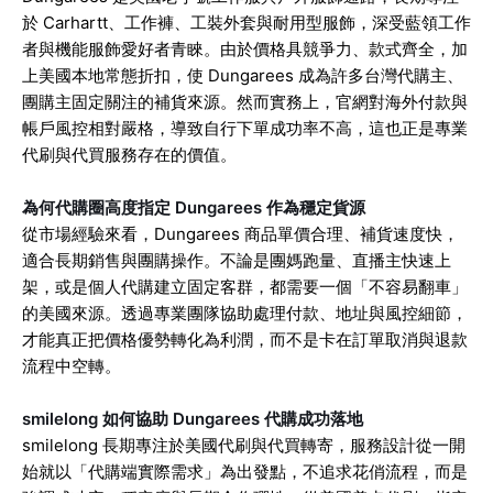
於 Carhartt、工作褲、工裝外套與耐用型服飾，深受藍領工作
者與機能服飾愛好者青睞。由於價格具競爭力、款式齊全，加
上美國本地常態折扣，使 Dungarees 成為許多台灣代購主、
團購主固定關注的補貨來源。然而實務上，官網對海外付款與
帳戶風控相對嚴格，導致自行下單成功率不高，這也正是專業
代刷與代買服務存在的價值。
為何代購圈高度指定 Dungarees 作為穩定貨源
從市場經驗來看，Dungarees 商品單價合理、補貨速度快，
適合長期銷售與團購操作。不論是團媽跑量、直播主快速上
架，或是個人代購建立固定客群，都需要一個「不容易翻車」
的美國來源。透過專業團隊協助處理付款、地址與風控細節，
才能真正把價格優勢轉化為利潤，而不是卡在訂單取消與退款
流程中空轉。
smilelong 如何協助 Dungarees 代購成功落地
smilelong 長期專注於美國代刷與代買轉寄，服務設計從一開
始就以「代購端實際需求」為出發點，不追求花俏流程，而是