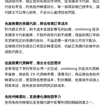
強調成功率、穩定度與長期合作彈性。從美國美卡代刷、指定
代收站寄送，到免稅州轉運回台，每一個環節都已標準化，讓
代購主可以專心銷售、不必分心處理技術問題。
免服務費的美國代刷，降低每筆訂單成本
對代購主而言，刷卡成本直接影響毛利結構。smilelong 提供
美國美卡代刷服務，不額外收取代刷手續費，僅協助將訂單刷
至買家指定的美國代收站，不論是哪一家代收公司皆可配合。
這種模式特別適合已有固定轉運流程、但缺乏美國付款條件的
成熟代購主。
低服務費代買轉寄，適合全包型需求
若希望從下單到寄回台灣一次完成，smilelong 亦提供代買轉
寄服務，僅收取 3% 代買轉寄費，運費另計。商品將由免稅州
轉運站出貨，實質降低整體成本，對於團購、批量操作或個人
買家來說，能有效節省時間與試錯成本。
免稅州轉運站，直接優化價格競爭力
使用免稅州轉運站是美國代購中影響利潤的關鍵因素之一。