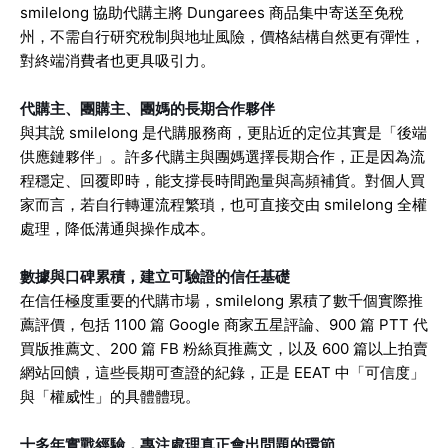
smilelong 協助代購主將 Dungarees 商品集中寄送至免稅
州，不需自行研究稅制與地址風險，價格結構自然更有彈性，
對終端消費者也更具吸引力。
代購主、團購主、團媽的長期合作夥伴
與其說 smilelong 是代購服務商，更貼近的定位其實是「後端
供應鏈夥伴」。許多代購主與團媽選擇長期合作，正是因為流
程穩定、回覆即時，能支撐長時間跑量與高頻補貨。對個人買
家而言，若自行轉運流程繁瑣，也可直接交由 smilelong 全權
處理，降低溝通與操作成本。
數據與口碑累積，建立可驗證的信任基礎
在信任極度重要的代購市場，smilelong 累積了數千個實際推
薦評價，包括 1100 篇 Google 商家五星評論、900 篇 PTT 代
買版推薦文、200 篇 FB 粉絲頁推薦文，以及 600 篇以上拍賣
網站回饋，這些長期可查證的紀錄，正是 EEAT 中「可信度」
與「權威性」的具體體現。
十多年實戰經驗，專注處理真正會出問題的環節