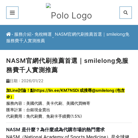
關於我們
服務介紹
免稅轉運
NASM官網代刷推薦首選｜smilelong免
服務費千人實測推薦
客戶推薦
服務介紹
NASM官網代刷推薦首選｜smilelong免服
務費千人實測推薦
常見問題
日期 : 2026/01/22
最新公告
加Line討論！點
https://lin.ee/KM7NSDi
或搜尋@smilelong (包含
＠）
聯絡方式
服務內容：
美國代購
、
美卡代刷
、
美國代買轉寄
匯率計算：台銀現金賣出
代刷費用：免代刷費、免刷卡手續費(1.5%)
NASM 是什麼？為什麼成為代購市場的熱門需求
NASM（National Academy of Sports Medicine）是全球健