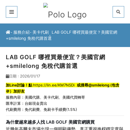
關於我們
服務介紹
美卡代刷
LAB GOLF 哪裡買最便宜？美國官網
+smilelong 免稅代購首選
客戶推薦
服務介紹
LAB GOLF 哪裡買最便宜？美國官網
+smilelong 免稅代購首選
常見問題
日期 : 2026/01/17
最新公告
加Line討論！點
https://lin.ee/KM7NSDi
或搜尋@smilelong (包含
＠）加好友
聯絡方式
服務內容：
美國代購
、
美卡代刷
、
美國代買轉寄
匯率計算：台銀現金賣出
代刷費用：免代刷費、免刷卡手續費(1.5%)
為什麼越來越多人找 LAB GOLF 美國官網購買
近幾年高爾夫市場出現一個明顯趨勢，真正重視推桿穩定度與