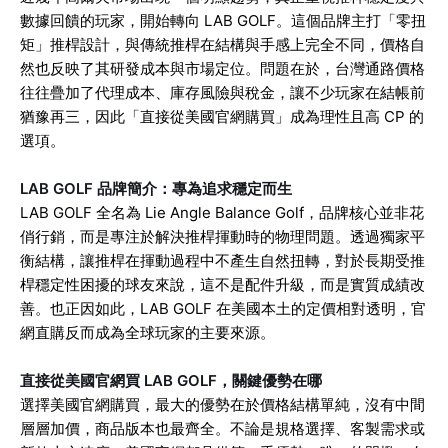
數據回饋的玩家，開始轉向 LAB GOLF。這個品牌主打「零扭
矩」推桿設計，與傳統推桿在結構與手感上完全不同，價格自
然也反映了其研發成本與市場定位。問題在於，台灣通路價格
往往疊加了代理成本、庫存風險與稅金，讓不少玩家在結帳前
猶豫再三，因此「直接從美國官網購買」成為理性且高 CP 的
選項。
LAB GOLF 品牌簡介：專為追求穩定而生
LAB GOLF 全名為 Lie Angle Balance Golf，品牌核心並非花
俏行銷，而是專注於解決推桿揮動時的物理問題。透過獨家平
衡結構，讓推桿在揮動過程中不產生自然扭轉，對於長期受推
桿穩定性困擾的球友來說，這不是配件升級，而是實質成績改
善。也正因如此，LAB GOLF 在美國本土的定價相對透明，官
網直購反而成為全球玩家的主要來源。
直接從美國官網買 LAB GOLF，關鍵優勢在哪
選擇美國官網購買，最大的優勢在於價格結構單純，沒有中間
層層加價，商品版本也最齊全。不論是規格選擇、客製需求或