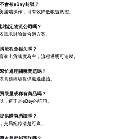
不會被eBay封號？
由美國端操作，可有效降低帳號風控。
可以指定物流公司嗎？
可依需求討論最合適方案。
代購流程會很久嗎？
依賣家出貨速度為主，流程透明可追蹤。
能幫忙處理關稅問題嗎？
會依實務經驗提供最適建議。
能買限量或稀有商品嗎？
以，這正是eBay的強項。
會提供購買憑證嗎？
會，交易紀錄清楚可查。
台灣本島都能寄送嗎？