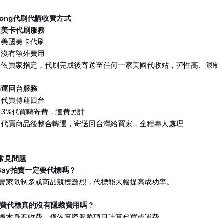
lelong代刷代購收費方式
國美卡代刷服務
：美國美卡代刷
：沒有額外費用
：依買家指定，代刷完成後寄送至任何一家美國代收站，彈性高、限
轉運回台服務
：代買轉運回台
3%代買轉寄費，運費另計
：代買商品後整合轉運，寄送回台灣給買家，全程專人處理
 常見問題
Bay拍賣一定要代標嗎？
若賣家限制多或商品競標激烈，代標能大幅提高成功率。
免費代標真的沒有隱藏費用嗎？
代標本身不收費，僅依實際服務項目計算代買或運費。