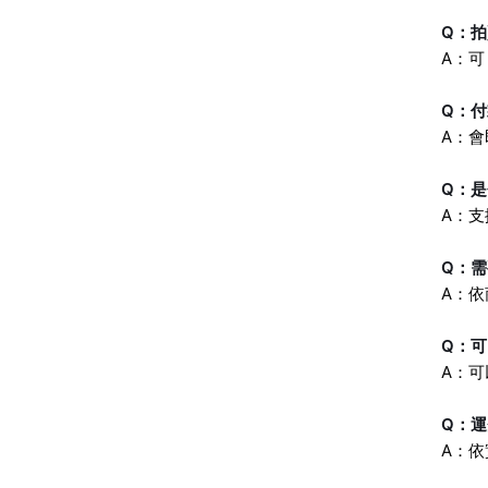
Q：
A：
Q：
A：
Q：
A：
Q：
A：
Q：
A：
Q：
A：