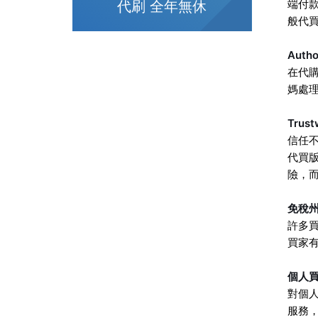
端付
代刷 全年無休
般代
Aut
在代購
媽處
Tru
信任不
代買版
險，
免稅
許多買
買家
個人
對個人
服務