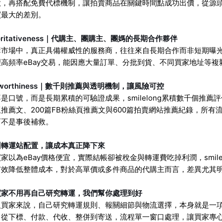
款，再搭配免費代標機制，讓拍賣商品在關鍵時間點成功出價，從源
買最大的差別。
horitativeness｜代購主、團購主、團媽的長期合作夥伴
市場中，真正具備權威性的服務商，往往來自長期合作而非短期曝光，s
理高頻率eBay交易，能因應大量訂單、分批到貨、不同買家地址等
stworthiness｜數千則推薦與透明機制，讓風險可控
是口號，而是長期累積的可驗證成果，smilelong累積數千個推薦評價，
推薦文、200篇FB粉絲頁推薦文與600篇拍賣網站推薦紀錄，所
而不是事後補救。
州轉運站配置，讓成本真正降下來
家以為eBay價格便宜，實際結帳卻被稅金與轉運費吃掉利潤，smil
有效降低整體成本，對於高單價或多件商品的代購主而言，差異尤其
買家不用再自己研究轉運，我們幫你處理到好
買家來說，自己研究轉運規則、報關細節與物流選擇，本身就是一項高風
，從下標、付款、代收、整併到寄送，流程單一窗口處理，讓買家專