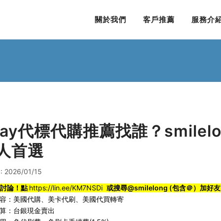
關於我們
客戶推薦
服務介
Bay代標代購推薦找誰？smile
人首選
 2026/01/15
ne討論！點
https://lin.ee/KM7NSDi
或搜尋@smilelong (包含＠）加好友
容：
美國代購
、
美卡代刷
、
美國代買轉寄
算：台銀現金賣出