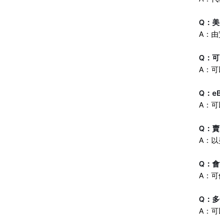
Q：
A：
Q：
A：
Q：e
A：
Q：
A：
Q：
A：
Q：
A：