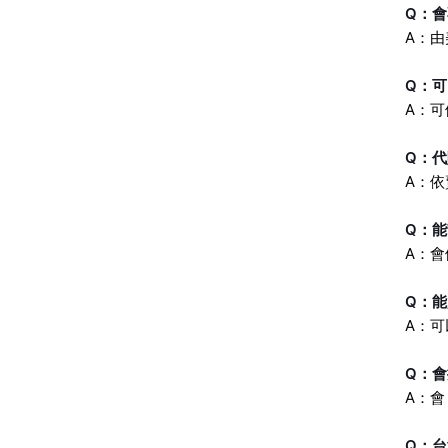
Q：會
A：
Q：
A：
Q：
A：
Q：
A：
Q：
A：可
Q：
A：
Q：