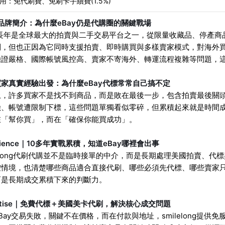
用：免代刷費、免刷卡手續費(1.5%)
y品牌簡介：為什麼eBay仍是代購圈的關鍵戰場
ay長年是全球最大的拍賣與二手交易平台之一，從限量收藏品、停產
到，但也正因為它同時支援拍賣、即時購買與多樣賣家模式，對海外
驗證嚴格、國際帳號風控高、賣家不寄海外、轉運流程複雜等問題，
家真實經驗出發：為什麼eBay代標常常自己搞不定
上，許多買家不是找不到商品，而是敗在最後一步，包含拍賣最後關
險、帳號遭限制下標，這些問題單獨看似零碎，但累積起來就是時間
在「幫你買」，而在「確保你能買成功」。
erience｜10多年實戰累積，知道eBay哪裡會出事
lelong代刷代購並不是臨時接單的中介，而是長期處理美國拍賣、代
控情境，也清楚哪些商品適合直接代刷、哪些必須先代標、哪些賣家
而是長期成交累積下來的判斷力。
ertise｜免費代標＋美國美卡代刷，解決核心成交問題
Bay交易失敗，關鍵不在價格，而在付款與地址，smilelong提