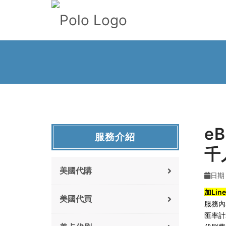
e
服務介紹
千
美國代購
日期 :
加Li
美國代買
服務內
匯率計