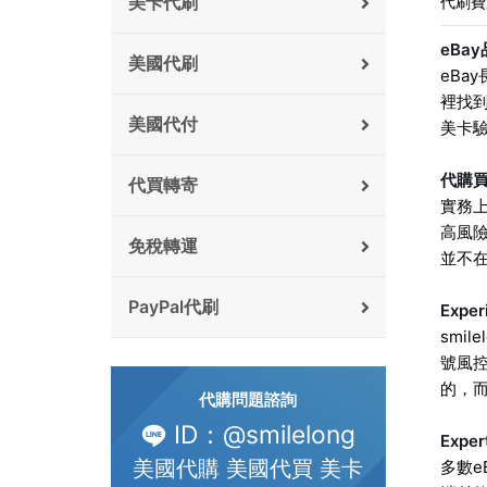
美卡代刷
代刷費
eBa
美國代刷
eB
裡找
美國代付
美卡
代購買
代買轉寄
實務
高風
免稅轉運
並不
PayPal代刷
Exp
smi
號風
的，
代購問題諮詢
ID：@smilelong
Exp
美國代購 美國代買 美卡
多數e