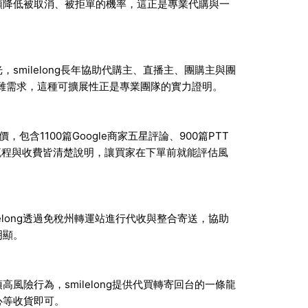
頭降低被取消、被拒單的機率，這正是專業代購與一
milelong長年協助代購主、直播主、團購主與團
複雜需求，這種可擴展性正是專業團隊的實力證明。
包含1100篇Google商家五星評論、900篇PTT
有流程與收費皆清楚說明，讓買家在下單前就能評估風
elong透過免稅州轉運站進行代收與整合寄送，協助
明顯。
險行為，smilelong提供代買轉寄回台的一條龍
心等收貨即可。