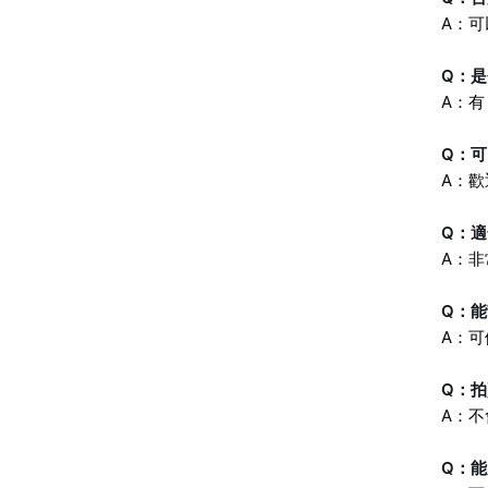
A：
Q：
A：
Q：
A：
Q：
A：
Q：
A：
Q：
A：
Q：