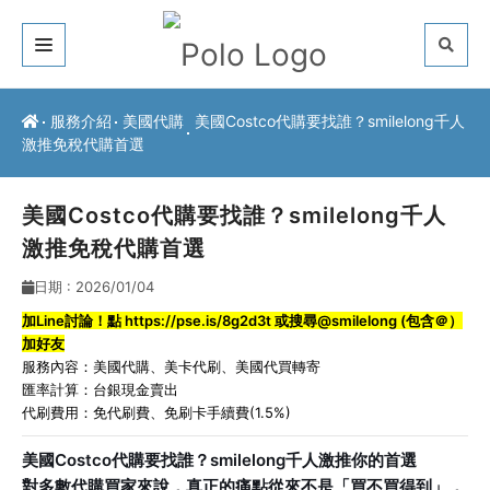
關於我們
服務介紹
美國代購
美國Costco代購要找誰？smilelong千人
激推免稅代購首選
客戶推薦
服務介紹
美國Costco代購要找誰？smilelong千人
激推免稅代購首選
常見問題
日期 : 2026/01/04
最新公告
加Line討論！點
https://pse.is/8g2d3t
或搜尋@smilelong (包含＠）
加好友
聯絡方式
服務內容：
美國代購
、
美卡代刷
、
美國代買轉寄
匯率計算：台銀現金賣出
代刷費用：免代刷費、免刷卡手續費(1.5%)
美國Costco代購要找誰？smilelong千人激推你的首選
對多數代購買家來說，真正的痛點從來不是「買不買得到」，