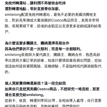
免稅州轉運站，讓利潤不再被稅金吃掉
選對轉運地點，等於直接替你加薪。
smilelong配置免稅州轉運站，避免不必要的美國消費稅支
出，對於高單價或大量採購的Costco商品而言，差異非常明
顯。長期累積下來，節省的金額足以支撐更多促銷或讓利給客
戶。
為什麼這麼多團購主、團媽選擇長期合作
因為他們要的不是一次順利，而是每一次都順利。
smilelong長期與大量代購主、團購主、團媽合作，熟悉高頻
率出貨與大量訂單的節奏，知道什麼環節最容易出問題，也知
道該如何提前避開風險。這種經驗，不是臨時找代購就能取代
的。
個人買家覺得轉運麻煩？這一段交給我
如果你只是想買美國Costco商品，不想研究一堆流程，那更
適合直接交給smilelong。
從刷卡、收貨、轉運到寄回台灣，全程由專人處理，你只需要
確認商品與收件資料，其餘的麻煩，我們替你扛。