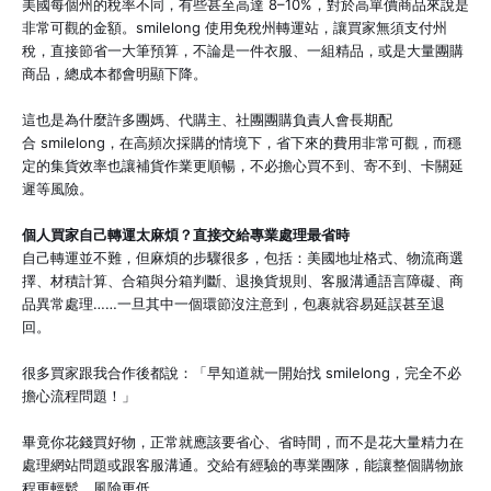
美國每個州的稅率不同，有些甚至高達 8–10%，對於高單價商品來說是
非常可觀的金額。smilelong 使用免稅州轉運站，讓買家無須支付州
稅，直接節省一大筆預算，不論是一件衣服、一組精品，或是大量團購
商品，總成本都會明顯下降。
這也是為什麼許多團媽、代購主、社團團購負責人會長期配
合 smilelong，在高頻次採購的情境下，省下來的費用非常可觀，而穩
定的集貨效率也讓補貨作業更順暢，不必擔心買不到、寄不到、卡關延
遲等風險。
個人買家自己轉運太麻煩？直接交給專業處理最省時
自己轉運並不難，但麻煩的步驟很多，包括：美國地址格式、物流商選
擇、材積計算、合箱與分箱判斷、退換貨規則、客服溝通語言障礙、商
品異常處理……一旦其中一個環節沒注意到，包裹就容易延誤甚至退
回。
很多買家跟我合作後都說：「早知道就一開始找 smilelong，完全不必
擔心流程問題！」
畢竟你花錢買好物，正常就應該要省心、省時間，而不是花大量精力在
處理網站問題或跟客服溝通。交給有經驗的專業團隊，能讓整個購物旅
程更輕鬆、風險更低。