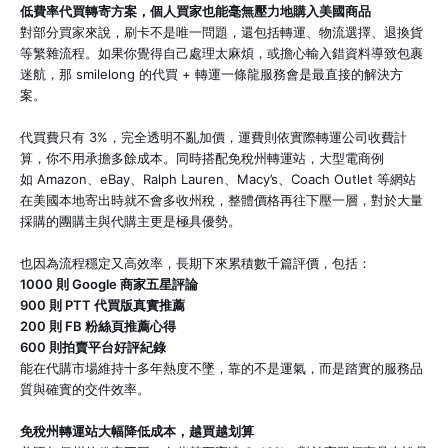
低費率代買轉寄方案，個人買家也能毫無壓力地購入美國商品
對部分買家來說，刷卡不是唯一問題，還包括轉運、物流選擇、退換貨
等繁雜流程。如果你覺得自己處理太麻煩，或擔心輸入錯資料導致包裹
迷航，那 smilelong 的代買 + 轉運一條龍服務會是最直接的解決方
案。
代買費只有 3%，完全透明不亂加價，運費則依實際轉運公司收費計
算，你不用承擔多餘成本。同時搭配免稅州轉運站，大型電商例
如 Amazon、eBay、Ralph Lauren、Macy’s、Coach Outlet 等網站
在美國本地寄出時就不會多收州稅，整體價格再往下壓一層，對於大量
採購的團購主與代購主更是極具優勢。
也因為流程穩定又高效率，長期下來累積數千篇評價，包括：
1000 則 Google 商家五星評論
900 則 PTT 代買版真實推薦
200 則 FB 粉絲頁推薦心得
600 則拍賣平台好評紀錄
能在代購市場維持十多年熱度不墜，靠的不是運氣，而是踏實的服務品
質與確實的交件效率。
免稅州轉運站大幅降低成本，越買越划算