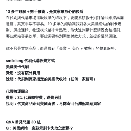
10 多年經驗＋數千推薦，是買家最放心的後盾
在代刷與代購市場這麼競爭的環境下，要能累積數千則評論並維持高滿
意度，其實非常不容易。10 多年的經驗讓我對各大美國網站的刷卡規
則、風控邏輯、物流模式都非常熟悉，能快速判斷什麼情況會被拒刷、
哪些網站容易砍單、哪些需要特別調整付款方式，並提前避開風險。
你不只是買到商品，而是買到「專業 + 安心 + 效率」的整套服務。
smilelong 代刷代購收費方式
美國美卡代刷
費用：沒有額外費用
說明：代刷到買家指定的美國代收站（任何一家皆可）
代買轉運回台
費用：3% 代買轉寄費，運費另計
說明：代買商品寄到美國倉後，再轉寄回台灣配送給買家
Q&A 常見問題 30 組
Q：美國網站一直顯示刷卡失敗怎麼辦？