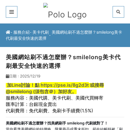
關於我們
服務介紹
美卡代刷
美國網站刷不過怎麼辦？smilelong美卡
代刷最安全快速的選擇
客戶推薦
服務介紹
美國網站刷不過怎麼辦？smilelong美卡代
刷最安全快速的選擇
常見問題
日期 : 2025/12/19
最新公告
加Line討論！點
https://pse.is/8g2d3t
或搜尋
@smilelong (須包含＠）加好友。
聯絡方式
服務內容：
美國代購
、
美卡代刷
、
美國代買轉寄
匯率計算：台銀現金賣出
代刷費用：免代刷費、免刷卡手續費
(1.5%)
美國網站刷不過怎麼辦？找美網刷手 smilelong 代刷就對了！
當你看準美國網站的好價格、限量商品或季末折扣，卻在結帳時被「刷