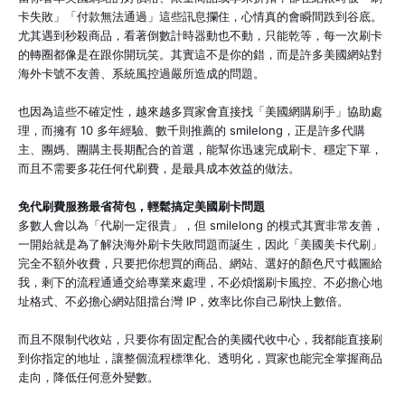
卡失敗」「付款無法通過」這些訊息攔住，心情真的會瞬間跌到谷底。
尤其遇到秒殺商品，看著倒數計時器動也不動，只能乾等，每一次刷卡
的轉圈都像是在跟你開玩笑。其實這不是你的錯，而是許多美國網站對
海外卡號不友善、系統風控過嚴所造成的問題。
也因為這些不確定性，越來越多買家會直接找「美國網購刷手」協助處
理，而擁有 10 多年經驗、數千則推薦的 smilelong，正是許多代購
主、團媽、團購主長期配合的首選，能幫你迅速完成刷卡、穩定下單，
而且不需要多花任何代刷費，是最具成本效益的做法。
免代刷費服務最省荷包，輕鬆搞定美國刷卡問題
多數人會以為「代刷一定很貴」，但 smilelong 的模式其實非常友善，
一開始就是為了解決海外刷卡失敗問題而誕生，因此「美國美卡代刷」
完全不額外收費，只要把你想買的商品、網站、選好的顏色尺寸截圖給
我，剩下的流程通通交給專業來處理，不必煩惱刷卡風控、不必擔心地
址格式、不必擔心網站阻擋台灣 IP，效率比你自己刷快上數倍。
而且不限制代收站，只要你有固定配合的美國代收中心，我都能直接刷
到你指定的地址，讓整個流程標準化、透明化，買家也能完全掌握商品
走向，降低任何意外變數。