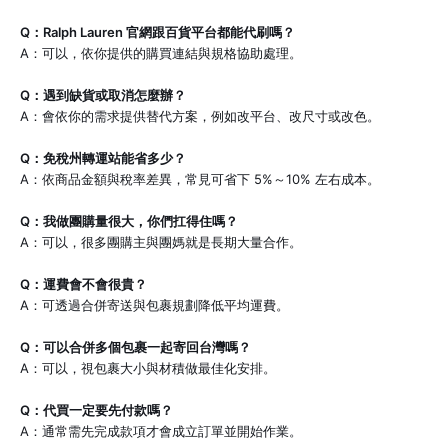
Q：Ralph Lauren 官網跟百貨平台都能代刷嗎？
A：可以，依你提供的購買連結與規格協助處理。
Q：遇到缺貨或取消怎麼辦？
A：會依你的需求提供替代方案，例如改平台、改尺寸或改色。
Q：免稅州轉運站能省多少？
A：依商品金額與稅率差異，常見可省下 5%～10% 左右成本。
Q：我做團購量很大，你們扛得住嗎？
A：可以，很多團購主與團媽就是長期大量合作。
Q：運費會不會很貴？
A：可透過合併寄送與包裹規劃降低平均運費。
Q：可以合併多個包裹一起寄回台灣嗎？
A：可以，視包裹大小與材積做最佳化安排。
Q：代買一定要先付款嗎？
A：通常需先完成款項才會成立訂單並開始作業。