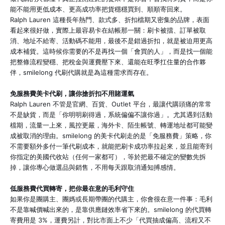
能不能用更低成本、更高成功率把貨穩穩買到、順順寄回來。
Ralph Lauren 這種長年熱門、款式多、折扣檔期又密集的品牌，表面
看起來很好做，實際上最容易卡在結帳那一關：刷卡被擋、訂單被取
消、地址不給寄、活動碼不能用，最後不是錯過折扣，就是被迫用更高
成本補貨。這時候你需要的不是再找一個「會買的人」，而是找一個能
把整條流程變穩、把稅金與運費壓下來、還能在旺季扛住量的合作夥
伴，smilelong 代刷代購就是為這種需求而存在。
免服務費美卡代刷，讓你搶折扣不用賭運氣
Ralph Lauren 不管是官網、百貨、Outlet 平台，最讓代購頭痛的常常
不是缺貨，而是「你明明刷得過，系統偏偏不讓你過」。尤其遇到活動
檔期，流量一上來，風控更嚴，海外卡、陌生帳號、轉運地址都可能變
成被取消的理由。smilelong 的美卡代刷走的是「免服務費」策略，你
不需要額外多付一筆代刷成本，就能把刷卡成功率拉起來，並且能寄到
你指定的美國代收站（任何一家都可），等於把最不確定的變數先拆
掉，讓你專心做選品與銷售，不用每天跟取消通知搏感情。
低服務費代買轉寄，把你最在意的毛利守住
如果你是團購主、團媽或長期帶團的代購主，你會很在意一件事：毛利
不是靠喊價喊出來的，是靠供應鏈效率省下來的。smilelong 的代買轉
寄費用是 3%，運費另計，對比市面上不少「代買抽成偏高、流程又不