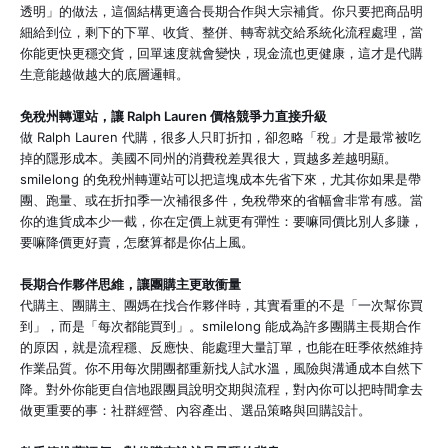
透明」的做法，這個結構更適合長期合作與大宗補貨。你只要把商品明
細給到位，剩下的下單、收貨、整併、轉寄就交給系統化流程處理，當
你能更快更穩交貨，回單速度就會變快，現金流也更健康，這才是代購
生意能越做越大的底層邏輯。
免稅州轉運站，讓 Ralph Lauren 價格競爭力直接升級
做 Ralph Lauren 代購，很多人只盯折扣，卻忽略「稅」才是最常被吃
掉的隱形成本。美國不同州的消費稅差異很大，買越多差越明顯。
smilelong 的免稅州轉運站可以把這塊成本先省下來，尤其你如果是帶
團、跑量、或在折扣季一次補很多件，免稅帶來的省幅會非常有感。當
你的進貨成本少一截，你在定價上就更有彈性：要嘛同價比別人多賺，
要嘛降價更好賣，怎麼算都是你佔上風。
長期合作夥伴思維，讓團購主更敢衝量
代購主、團購主、團媽在找合作夥伴時，其實看重的不是「一次幫你買
到」，而是「每次都能買到」。smilelong 能成為許多團購主長期合作
的原因，就是流程穩、反應快、能處理大量訂單，也能在旺季依然維持
作業品質。你不用每次開團都重新找人試水溫，風險與溝通成本自然下
降。對外你能更自信地跟團員說明交期與流程，對內你可以把時間拿去
做更重要的事：社群經營、內容產出、選品策略與回購設計。