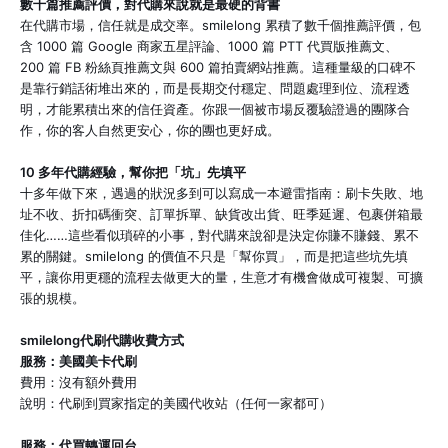
數千篇推薦評價，對代購來說就是最硬的背書
在代購市場，信任就是成交率。smilelong 累積了數千個推薦評價，包
含 1000 篇 Google 商家五星評論、1000 篇 PTT 代買版推薦文、
200 篇 FB 粉絲頁推薦文與 600 篇拍賣網站推薦。這種量級的口碑不
是靠行銷話術堆出來的，而是長期交付穩定、問題處理到位、流程透
明，才能累積出來的信任資產。你跟一個被市場反覆驗證過的團隊合
作，你的客人自然更安心，你的團也更好成。
10 多年代購經驗，幫你把「坑」先填平
十多年做下來，遇過的狀況多到可以寫成一本避雷指南：刷卡失敗、地
址不收、折扣碼衝突、訂單拆單、缺貨改出貨、旺季延遲、包裹併箱最
佳化……這些看似瑣碎的小事，對代購來說卻是決定你賺不賺錢、累不
累的關鍵。smilelong 的價值不只是「幫你買」，而是把這些坑先填
平，讓你用更穩的流程去做更大的量，生意才有機會做成可複製、可擴
張的規模。
smilelong代刷代購收費方式
服務：美國美卡代刷
費用：沒有額外費用
說明：代刷到買家指定的美國代收站（任何一家都可）
服務：代買轉運回台