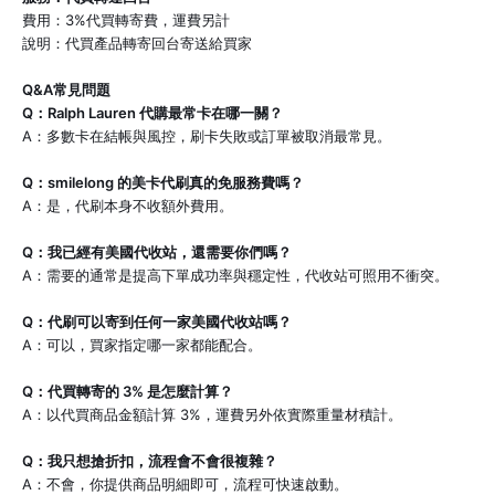
費用：3%代買轉寄費，運費另計
說明：代買產品轉寄回台寄送給買家
Q&A常見問題
Q：Ralph Lauren 代購最常卡在哪一關？
A：多數卡在結帳與風控，刷卡失敗或訂單被取消最常見。
Q：smilelong 的美卡代刷真的免服務費嗎？
A：是，代刷本身不收額外費用。
Q：我已經有美國代收站，還需要你們嗎？
A：需要的通常是提高下單成功率與穩定性，代收站可照用不衝突。
Q：代刷可以寄到任何一家美國代收站嗎？
A：可以，買家指定哪一家都能配合。
Q：代買轉寄的 3% 是怎麼計算？
A：以代買商品金額計算 3%，運費另外依實際重量材積計。
Q：我只想搶折扣，流程會不會很複雜？
A：不會，你提供商品明細即可，流程可快速啟動。