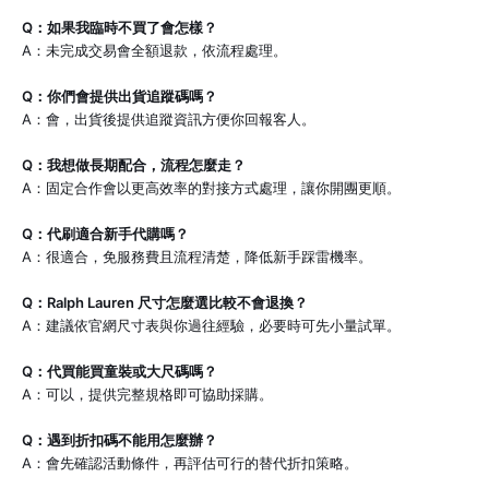
Q：如果我臨時不買了會怎樣？
A：未完成交易會全額退款，依流程處理。
Q：你們會提供出貨追蹤碼嗎？
A：會，出貨後提供追蹤資訊方便你回報客人。
Q：我想做長期配合，流程怎麼走？
A：固定合作會以更高效率的對接方式處理，讓你開團更順。
Q：代刷適合新手代購嗎？
A：很適合，免服務費且流程清楚，降低新手踩雷機率。
Q：Ralph Lauren 尺寸怎麼選比較不會退換？
A：建議依官網尺寸表與你過往經驗，必要時可先小量試單。
Q：代買能買童裝或大尺碼嗎？
A：可以，提供完整規格即可協助採購。
Q：遇到折扣碼不能用怎麼辦？
A：會先確認活動條件，再評估可行的替代折扣策略。