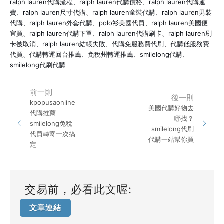
ralph lauren代購流程、ralph lauren代購價格、ralph lauren代購運
費、ralph lauren尺寸代購、ralph lauren童裝代購、ralph lauren男裝
代購、ralph lauren外套代購、polo衫美國代買、ralph lauren美國便
宜買、ralph lauren代購下單、ralph lauren代購刷卡、ralph lauren刷
卡被取消、ralph lauren結帳失敗、代購免服務費代刷、代購低服務費
代買、代購轉運回台推薦、免稅州轉運推薦、smilelong代購、
smilelong代刷代購
前一則
後一則
kpopusaonline
美國代購好物去
代購推薦｜
哪找？
smilelong免稅
smilelong代刷
代買轉寄一次搞
代購一站幫你買
定
交易前，必看此文喔:
文章連結