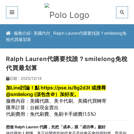
關於我們
服務介紹
美國代付
Ralph Lauren代購要找誰？smilelong免
稅代買最划算
客戶推薦
服務介紹
Ralph Lauren代購要找誰？smilelong免稅
代買最划算
常見問題
日期 : 2025/12/14
最新公告
加Line討論！點
https://pse.is/8g2d3t
或搜尋
@smilelong (須包含＠）加好友。
聯絡方式
服務內容：
美國代購
、
美卡代刷
、
美國代買轉寄
匯率計算：台銀現金賣出
代刷費用：免代刷費、免刷卡手續費
(1.5%)
想做 Ralph Lauren 代購，先把「成本」跟「成功率」顧好
做代購的人都懂，真正拉開差距的從來不是你會不會找得到貨，而是你