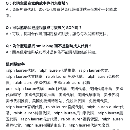
Q：代購主最在意的成本你們怎麼幫？
A：免服務費代刷、3% 低代買費與免稅州轉運站三個核心一起降成
本。
Q：可以協助我把流程做成可複製的 SOP 嗎？
A：可以，長期合作可用固定格式對接，讓你每次開團都更快。
Q：為什麼建議找 smilelong 而不是臨時找人代買？
A：因為穩定性與成功率才是你能不能長期賺錢的關鍵。
延伸關鍵字
ralph lauren代購、ralph lauren代購推薦、ralph lauren代買、
ralph lauren代買轉寄、ralph lauren免稅代購、ralph lauren免稅代
買、ralph lauren美國代購、美國ralph lauren代購、
polo ralph lauren代購、polo衫代購、美國代購、美國代購推薦、美國
代買轉寄、美國代買轉寄推薦、美國代刷、美國代刷推薦、美卡代刷、
美卡代刷推薦、美國免稅州轉運站、免稅州代購、免稅州代買、
ralph lauren官網代購、ralph lauren官網代刷、ralph lauren outlet代
購、ralph lauren特價代購、ralph lauren折扣季代購、ralph lauren黑
五代購、ralph lauren清倉代購、ralph lauren團購貨源、ralph lauren
團媽批貨、ralph lauren團購主合作、ralph lauren代購怎麼買、