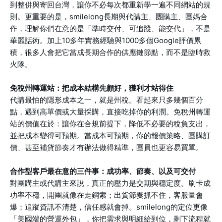
到整併與寄回台灣，讓你不必每次都重新學一遍不同網站的規
則。更重要的是，smilelong長期與代購主、團購主、團媽合
作，理解你們在意的是「準時交付、可追蹤、能交代」，不是
華麗話術。加上10多年實務經驗與1000多個Google評價累
積，很多人會把它當成長期合作的供應鏈節點，而不是臨時救
火隊。
免稅州轉運站：把成本結構先顧好，獲利才站得住
代購最怕的隱形成本之一，就是州稅。看起來只多幾個百分
點，遇到高單價或大量採購，直接吃掉你的利潤。免稅州轉運
站的價值在於：讓你在合規前提下，降低不必要的稅負支出，
並把成本變得可預期。當成本可預期，你的報價策略、團購訂
價、甚至補貨節奏才有辦法做得精準，團員也更容易買單。
合作型客戶最在意的三件事：成功率、節奏、以及可交付
對團購主或代購主來說，真正的壓力是交期與穩定度。刷卡成
功率不穩，開團就像在走鋼索；出貨節奏抓不住，客服量會
爆；追蹤資訊不清楚，信任感就會掉。smilelong的定位更像
「美國端的營運外包」，你把需求與明細給到位，剩下流程就