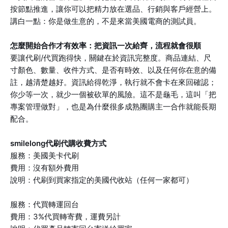
按節點推進，讓你可以把精力放在選品、行銷與客戶經營上。
講白一點：你是做生意的，不是來當美國電商的測試員。
怎麼開始合作才有效率：把資訊一次給齊，流程就會很順
要讓代刷/代買跑得快，關鍵在於資訊完整度。商品連結、尺
寸顏色、數量、收件方式、是否有時效、以及任何你在意的備
註，越清楚越好。資訊給得乾淨，執行就不會卡在來回確認；
你少等一次，就少一個被砍單的風險。這不是龜毛，這叫「把
專案管理做對」，也是為什麼很多成熟團購主一合作就能長期
配合。
smilelong代刷代購收費方式
服務：美國美卡代刷
費用：沒有額外費用
說明：代刷到買家指定的美國代收站（任何一家都可）
服務：代買轉運回台
費用：3%代買轉寄費，運費另計