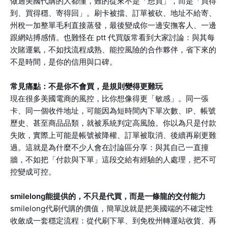
做過美國代購的人都懂，難的從來不是「想買」，而是「買得
到、買得穩、寄得回」。刷卡被擋、訂單被砍、地址不給寄、
州稅一加整單毛利直接蒸發，最後變成你一邊安撫客人、一邊
跟網站搏感情。也難怪在 ptt 代買版常看到大家討論：與其每
次賭運氣，不如找流程成熟、能控風險的合作夥伴，省下來的
不是時間，是你的信用與口碑。
常見痛點：不是你不會買，是規則變得更難玩
現在很多美國電商的風控，比你想像得更「敏感」。同一張
卡、同一個收件地址，可能因為短時間內下單次數、IP、帳號
歷史、甚至商品品類，就被系統判定高風險。你以為只是付款
失敗，實際上可能是帳號被降權、訂單被取消、後續再刷更難
過。這就是為什麼不少人會在討論區分享：與其自己一直撞
牆，不如把「付款與下單」這段交給有經驗的人處理，把不可
控變成可控。
smilelong能提供的，不只是代買，而是一條龍的交付能力
smilelong代刷代購的價值，簡單說就是把美國端的不確定性
收斂成一套穩定流程：從代刷下單、到免稅州轉運站收貨、再