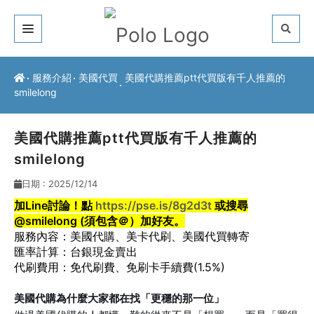
關於我們
服務介紹
美國代買
美國代購推薦ptt代買版有千人推薦的
smilelong
客戶推薦
服務介紹
美國代購推薦ptt代買版有千人推薦的
smilelong
常見問題
日期 : 2025/12/14
最新公告
加Line討論！點
https://pse.is/8g2d3t
或搜尋
@smilelong (須包含＠）加好友。
聯絡方式
服務內容：
美國代購
、
美卡代刷
、
美國代買轉寄
匯率計算：台銀現金賣出
代刷費用：免代刷費、免刷卡手續費
(1.5%)
美國代購為什麼大家都在找「更穩的那一位」