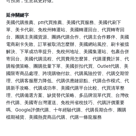
可預測，生意就更好做。
延伸關鍵字
美國代購推薦、ptt代買推薦、美國代買服務、美國代刷下
單、美卡代刷、免稅州轉運站、美國轉運回台、代買轉寄回
台、團購主美國貨源、團媽代購合作、代購主合作夥伴、美國
電商刷卡失敗、訂單被取消怎麼辦、美國網站風控、刷卡被擋
解決、下單成功率提升、免稅州地址、美國集運站、包裹合併
寄回台、美國代購流程、代買費用怎麼算、代購運費計算、代
購報價策略、團購批量下單、美國折扣代買、Outlet代購、美
國限寄商品處理、跨境購物付款、代購風險控管、代購交期管
理、代購客服壓力降低、代購供應鏈節點、代購合作模式、代
購新手攻略、代購成功率、美國代購平台比較、代買清單整
理、代購備選方案、缺貨替代策略、多品牌混單代買、台灣收
件代購、美國寄台灣運送、免稅州省稅技巧、代購評價重要
嗎、Google評價代購、十年經驗代購、代購長期合作、團購
檔期補貨、美國熱賣商品代購、代購一條龍服務