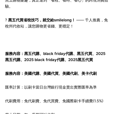
黑五購物樂趣，真正達到「省稅、省時、省心」的跨境消費體
驗。
?
黑五代買省稅技巧，就交給smilelong！
—— 千人推薦，免
稅州代收站，讓您購物更省錢、更穩定！
服務內容：
黑五代購
、black friday代購、
黑五代買
、2025
黑五代購、
2025 black friday代購
、2025黑五代買
服務內容：
美國代購
、
美國代買
、
美國代刷
、
美卡代刷
匯率計算：以刷卡當日台灣銀行現金賣出實際匯率為準
代刷費用：免代刷費、免代買費、免國際刷卡手續費(1.5%)