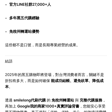
官方LINE社群27,000+人
多年黑五代購經驗
免稅州轉運站優勢
這些都不是口號，而是長期專業經營的成果。
結語
2025年的黑五購物即將登場，對台灣消費者而言，關鍵不是
折扣有多大，而是如何確保
能成功結帳、避免砍單、降低成
本
。
透過
smilelong代刷代購
的
免稅州轉運站
與
完整代購服務
，
再加上
Google我的商家1000+真實評論背書
，您能安心享受