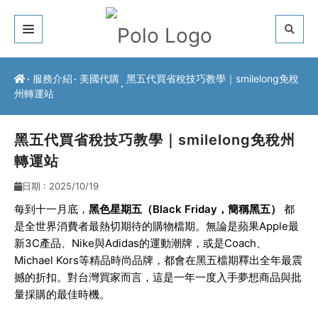
關於我們
服務介紹
美國代購
黑五代買省稅技巧教學｜smilelong免稅
州轉運站
客戶推薦
服務介紹
黑五代買省稅技巧教學｜smilelong免稅州
轉運站
常見問題
日期 : 2025/10/19
最新公告
每到十一月底，
黑色星期五（Black Friday，簡稱黑五）
都
是全世界消費者最熱切期待的購物檔期。無論是蘋果Apple最
聯絡方式
新3C產品、Nike與Adidas的運動潮牌，或是Coach、
Michael Kors等精品時尚品牌，都會在黑五檔期釋出全年最震
撼的折扣。對台灣買家而言，這是一年一度入手夢想商品與批
量採購的最佳時機。