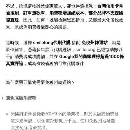
不過，跨境購物雖然優惠驚人，卻也伴隨挑戰：
台灣信用卡常
被拒刷、訂單遭砍單、消費稅增加總成本、部分品牌不支援國
際直送
。因此，如何「既能搶到黑五折扣，又能最大化省稅效
果」就成為消費者最關心的議題。
這時候，選擇
smilelong代刷代購
搭配
免稅州轉運站
，就是
最佳解答。憑藉多年黑五代購經驗，smilelong 已經協助數以
千計消費者成功購物，並在
Google我的商家獲得超過1000條
真實評論
，成為省錢省稅的可靠代購夥伴。
為什麼黑五購物需要免稅州轉運站？
避免高額消費稅
美國許多州會徵收5%–10%的消費稅，對於大額購物或批
發採購來說，稅金差距動輒上千元。使用免稅州地址能
直接免除這筆支出。