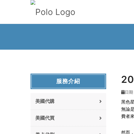
2
服務介紹
日期 :
美國代購
黑色星
無論是
費者
美國代買
然而