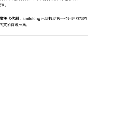
成果。
業美卡代刷
，smilelong 已經協助數千位用戶成功跨
五代買的首選推薦。