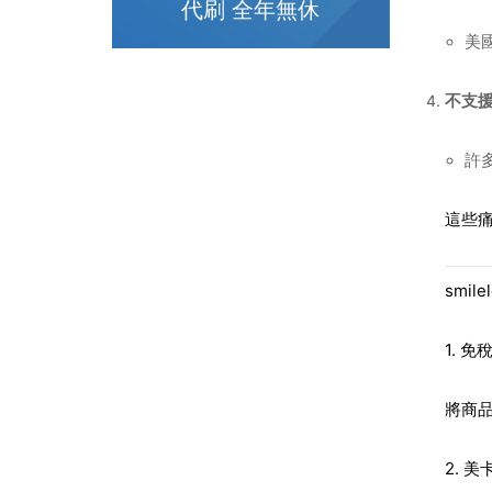
代刷 全年無休
美
不支
許
這些
smil
1. 
將商
2. 