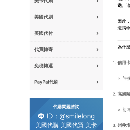
美卡代刷
送
。
美國代刷
因此
境購
美國代付
為什
代買轉寄
信用
免稅轉運
許
PayPal代刷
高風
代購問題諮詢
訂
ID：@smilelong
美國代購 美國代買 美卡
州稅