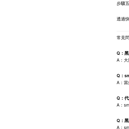
步驟
透過
常見
Q：
A：
Q：s
A：
Q：
A：s
Q：
A：s