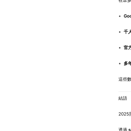
在眾多
Go
千
官方
多
這些數
結語
202
透過