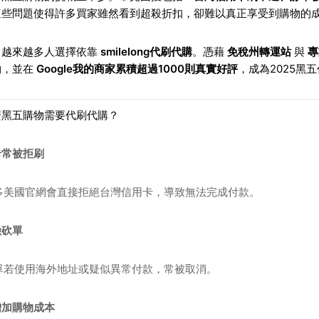
這些問題使得許多買家雖然看到超殺折扣，卻難以真正享受到購物的
，越來越多人選擇依靠
smilelong代刷代購
。憑藉
免稅州轉運站
與
專
物，並在
Google我的商家累積超過1000則真實好評
，成為2025黑
麼黑五購物需要代刷代購？
卡常被拒刷
多美國官網會直接拒絕台灣信用卡，導致無法完成付款。
險砍單
單若使用海外地址或疑似異常付款，常被取消。
增加購物成本