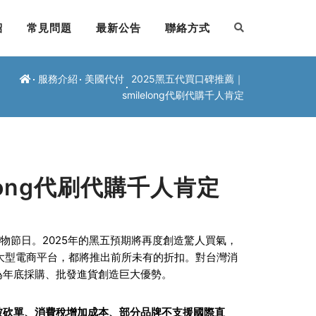
紹
常見問題
最新公告
聯絡方式
服務介紹
美國代付
2025黑五代買口碑推薦｜
smilelong代刷代購千人肯定
long代刷代購千人肯定
的購物節日。2025年的黑五預期將再度創造驚人買氣，
eBay等大型電商平台，都將推出前所未有的折扣。對台灣消
為年底採購、批發進貨創造巨大優勢。
被砍單、消費稅增加成本、部分品牌不支援國際直