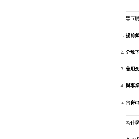
黑五
提前
分散
善用
與專
合併
為什麼選