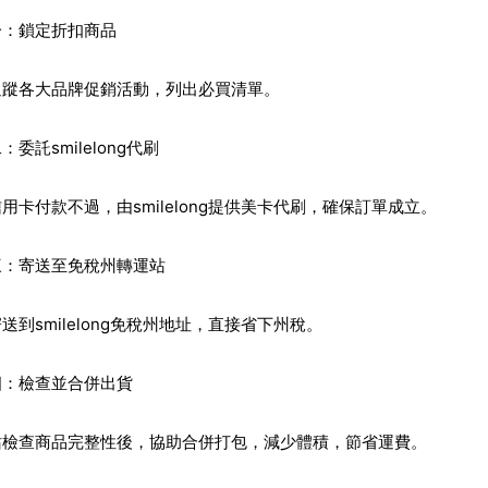
一：鎖定折扣商品
追蹤各大品牌促銷活動，列出必買清單。
：委託smilelong代刷
用卡付款不過，由smilelong提供美卡代刷，確保訂單成立。
三：寄送至免稅州轉運站
送到smilelong免稅州地址，直接省下州稅。
四：檢查並合併出貨
站檢查商品完整性後，協助合併打包，減少體積，節省運費。