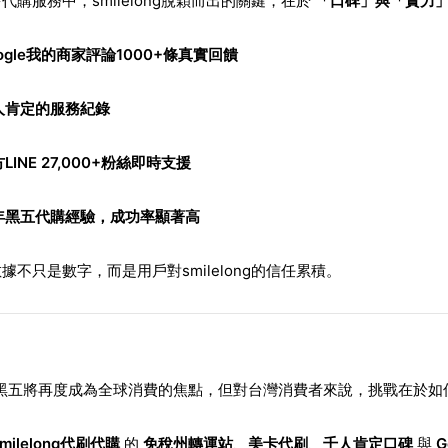
代購服務中，smilelong脫穎而出的關鍵，在於
「口碑」與「實力
ogle我的商家評論1000+條真實回饋
人肯定的服務紀錄
LINE 27,000+粉絲即時支援
年黑五代購經驗，成功率顯著高
據不只是數字，而是用戶對smilelong的信任累積。
5黑五將再度成為全球消費的焦點，但對台灣消費者來說，挑戰在於
smilelong代刷代購
的
免稅州轉運站
、
美卡代刷
、
千人肯定口碑
與
G