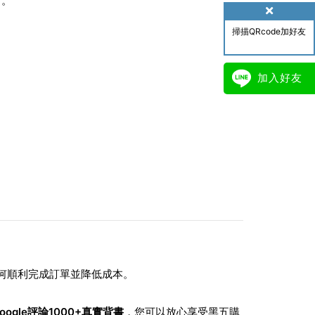
」
。
掃描QRcode加好友
加入好友
如何順利完成訂單並降低成本。
oogle評論1000+真實背書
，您可以放心享受黑五購