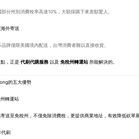
國部分州別消費稅率高達10%，大額採購下來差額驚人。
援海外寄送
多品牌僅限美國境內配送，台灣消費者難以直接收貨。
痛點，正是
代刷代購服務
以及
免稅州轉運站
所能解決的。
elong的五大優勢
免稅州轉運站
品寄送至免稅州，不僅免除消費稅，更提供商業地址，有效降低砍單
美卡代刷