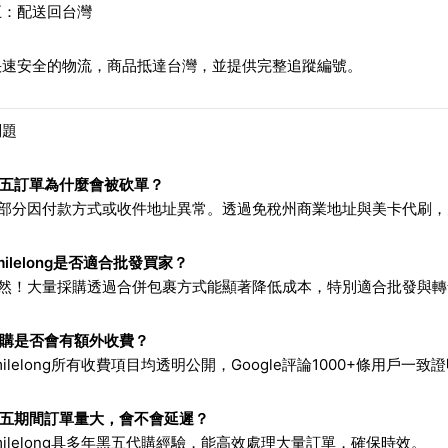
五：配送回台灣
快速安全的物流，商品抵達台灣，並提供完整追蹤編號。
問題
黑五訂單為什麼會被砍單？
大部分因付款方式或收件地址異常。透過免稅州商業地址與美卡代刷，
milelong是否適合批發買家？
當然！大量採購透過合併包裹方式能顯著降低成本，特別適合批發與轉
代購是否會有額外收費？
milelong所有收費項目均透明公開，Google評論1000+條用戶一
黑五期間訂單量大，會不會延遲？
milelong具多年黑五代購經驗，能高效處理大量訂單，確保時效。