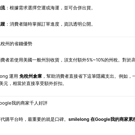
物流
：根據需求選擇空運或海運，並可合併出貨。
追蹤
：消費者隨時掌握訂單進度，資訊透明公開。
免稅州的省錢優勢
費者若使用美國一般州別收貨，須支付額外5%~10%的州稅。對於
elong 運用
免稅州倉庫
，幫助消費者直接省下這筆隱藏支出。例如，一
0美元，相當於直接享受額外折扣。
oogle我的商家千人好評
擇代購平台時，最重要的就是口碑。
smilelong 在Google我的商