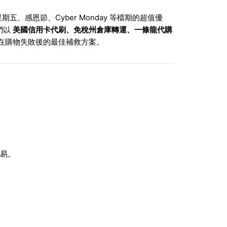
感恩節、Cyber Monday 等檔期的超值優
們以
美國信用卡代刷、免稅州倉庫轉運、一條龍代購
在購物失敗後的最佳補救方案。
交易。