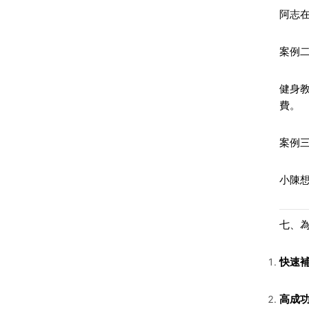
阿志在
案例
健身教
費。
案例
小陳想
七、為
快速
高成