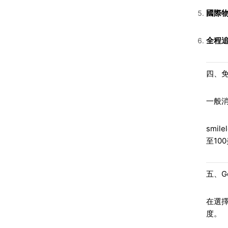
國際
全程
四、
一般消
smil
至10
五、G
在選
度。