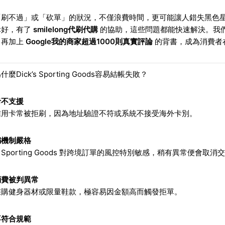
刷不過」或「砍單」的狀況，不僅浪費時間，更可能讓人錯失黑色星期五、
幸好，有了
smilelong代刷代購
的協助，這些問題都能快速解決。我
，再加上
Google我的商家超過1000則真實評論
的背書，成為消費者
麼Dick’s Sporting Goods容易結帳失敗？
卡不支援
信用卡常被拒刷，因為地址驗證不符或系統不接受海外卡別。
騙機制嚴格
k’s Sporting Goods 對跨境訂單的風控特別敏感，稍有異常便會取消
消費被判異常
採購健身器材或限量鞋款，極容易因金額高而觸發拒單。
不符合規範