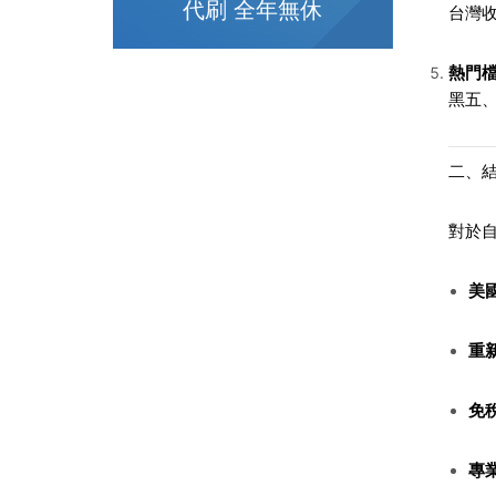
代刷 全年無休
台灣收
熱門
黑五
二、
對於自
美
重
免
專