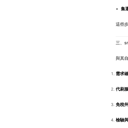
集
這些
三、sm
與其自
需求
代刷
免稅
檢驗