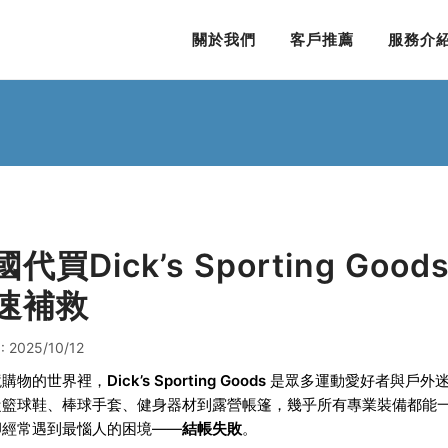
關於我們
客戶推薦
服務介
代買Dick’s Sporting Goo
速補救
 2025/10/12
境購物的世界裡，
Dick’s Sporting Goods
是眾多運動愛好者與戶外迷
從籃球鞋、棒球手套、健身器材到露營帳篷，幾乎所有專業裝備都能
卻經常遇到最惱人的困境——
結帳失敗
。