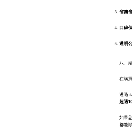
省錢
口碑
透明
八、結
在購
透過
超過1
如果
都能