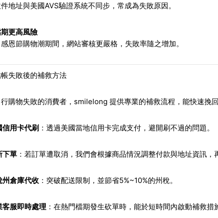
件地址與美國AVS驗證系統不同步，常成為失敗原因。
檔期更高風險
、感恩節購物潮期間，網站審核更嚴格，失敗率隨之增加。
結帳失敗後的補救方法
行購物失敗的消費者，smilelong 提供專業的補救流程，能快速挽
國信用卡代刷
：透過美國當地信用卡完成支付，避開刷不過的問題。
新下單
：若訂單遭取消，我們會根據商品情況調整付款與地址資訊，
稅州倉庫代收
：突破配送限制，並節省5%~10%的州稅。
業客服即時處理
：在熱門檔期發生砍單時，能於短時間內啟動補救措