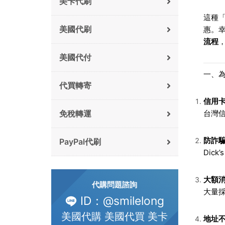
美卡代刷
這種「
美國代刷
惠。
流程
美國代付
一、為什
代買轉寄
信用
台灣
免稅轉運
防詐
PayPal代刷
Dic
大額
代購問題諮詢
大量
ID：@smilelong
美國代購 美國代買 美卡
地址