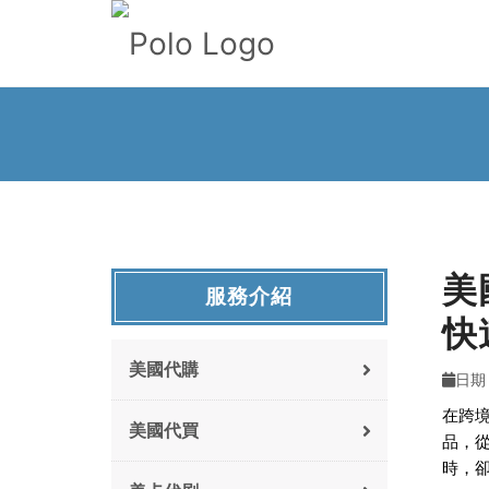
美國
服務介紹
快
美國代購
日期 :
在跨
美國代買
品，
時，