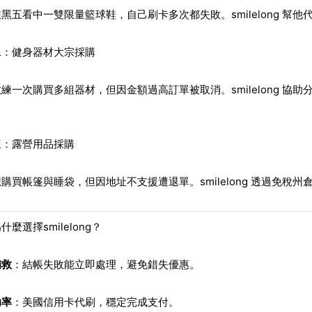
黑五看中一雙限量籃球鞋，自己刷卡多次都失敗。smilelong 幫
二：健身器材大宗採購
練一次購買多組器材，但因金額過高訂單被取消。smilelong 
三：露營用品採購
購買帳篷與睡袋，但因地址不支援遭退單。smilelong 透過免稅
什麼選擇smilelong？
補救
：結帳失敗能立即處理，避免錯失優惠。
功率
：美國信用卡代刷，穩定完成支付。