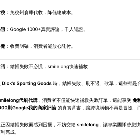
省稅
：免稅州倉庫代收，降低總成本。
保證
：Google 1000+真實評論，千人認證。
公開
：收費明確，消費者能放心託付。
語：結帳失敗不必慌，smilelong快速補救
買
Dick’s Sporting Goods
時，結帳失敗、刷不過、砍單，這些都是
smilelong代刷代購
，消費者不僅能快速補救失敗訂單，還能享受
免
000則Google我的商家評論
的真實背書，讓跨境購物不再是冒險，
您正因結帳失敗而感到困擾，不妨交給
smilelong
，讓專業團隊替您快速補救
順利完成。