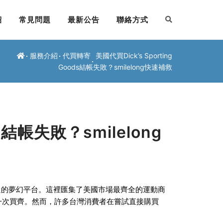
紹
常見問題
最新公告
聯絡方式
服務介紹
代買轉寄
美國代買Dick’s Sporting
Goods結帳失敗？smilelong快速補救
ds結帳失敗？smilelong
的夢幻平台。這裡匯集了美國市場最齊全的運動商
一次買齊。然而，許多台灣消費者在嘗試直接購買