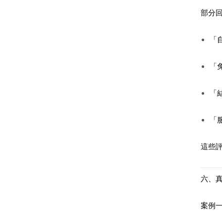
部分
「
「
「
「
這些
六、
案例