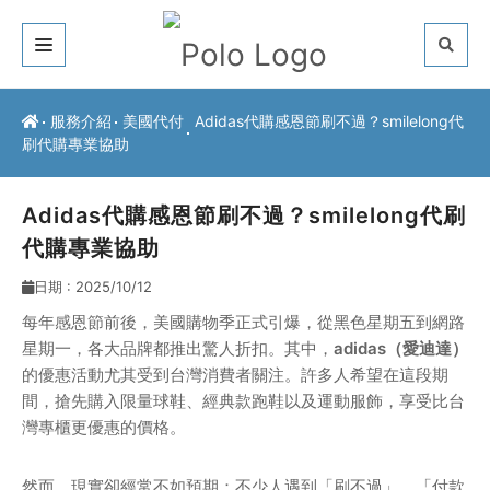
關於我們
服務介紹
美國代付
Adidas代購感恩節刷不過？smilelong代
刷代購專業協助
客戶推薦
服務介紹
Adidas代購感恩節刷不過？smilelong代刷
代購專業協助
常見問題
日期 : 2025/10/12
最新公告
每年感恩節前後，美國購物季正式引爆，從黑色星期五到網路
星期一，各大品牌都推出驚人折扣。其中，
adidas（愛迪達）
聯絡方式
的優惠活動尤其受到台灣消費者關注。許多人希望在這段期
間，搶先購入限量球鞋、經典款跑鞋以及運動服飾，享受比台
灣專櫃更優惠的價格。
然而，現實卻經常不如預期：不少人遇到「刷不過」、「付款