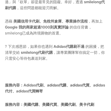
過」與「砍單」卻是最常見的阻礙。幸好，透過
smilelong代
刷代購
，這些問題都能迎刃而解。
憑藉
美國信用卡代刷、免稅州倉庫、專業操作流程
，再加上
Google 我的商家超過1000則真實評論
的信任背書，
smilelong已成為跨境購物的首選。
? 下次感恩節，如果你也遇到
Adidas代購刷不過
的困擾，把
清單交給
smilelong代刷代購
，讓專業團隊幫你搞定一切，你
只需安心等待包裹送到家。
服務內容：Adidas代刷、
adidas代購
、
adidas代買
、adidas
代付、adidas代買轉寄
服務內容：
美國代購
、
美國代買
、
美國代刷
、
美卡代刷