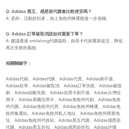
Q: Adidas 黑五、感恩節代購會比較便宜嗎？
A: 是的，活動折扣多，加上免稅州轉運能進一步省錢。
Q: Adidas 訂單被取消該如何重新下單？
A: 建議透過 smilelong代購協助，由美卡代刷重新提交，降低
再次失敗的風險。
相關關鍵字：
Adidas
代刷、
Adidas
代購、
Adidas
代買、
Adidas
刷不過、
Adidas
砍單、
Adidas
被取消、
Adidas
訂單失敗、
Adidas
被擋
刷、
Adidas
結帳失敗、
Adidas
信用卡刷不過、
Adidas
台灣信
用卡、
Adidas
美國信用卡、
Adidas
免稅州代刷、
Adidas
免稅
州代購、
Adidas
免稅州代買、
Adidas
免稅州轉運、
Adidas
免
稅州集運站、
Adidas
免稅州私人地址、
Adidas
免稅州商業地
址、
Adidas
免稅州代收站、
Adidas
黑五代購、
Adidas
感恩節
代購、
Adidas
黑五折扣、
Adidas
感恩節折扣、
Adidas
評價