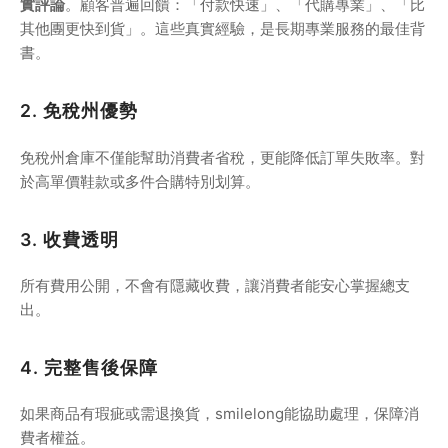
實評論
。顧客普遍回饋：「付款快速」、「代購專業」、「比
其他團更快到貨」。這些真實經驗，是長期專業服務的最佳背
書。
2. 免稅州優勢
免稅州倉庫不僅能幫助消費者省稅，更能降低訂單失敗率。對
於高單價鞋款或多件合購特別划算。
3. 收費透明
所有費用公開，不會有隱藏收費，讓消費者能安心掌握總支
出。
4. 完整售後保障
如果商品有瑕疵或需退換貨，smilelong能協助處理，保障消
費者權益。