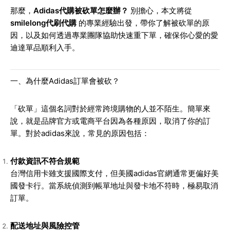
那麼，
Adidas代購被砍單怎麼辦？
別擔心，本文將從
smilelong代刷代購
的專業經驗出發，帶你了解被砍單的原
因，以及如何透過專業團隊協助快速重下單，確保你心愛的愛
迪達單品順利入手。
一、為什麼Adidas訂單會被砍？
「砍單」這個名詞對於經常跨境購物的人並不陌生。簡單來
說，就是品牌官方或電商平台因為各種原因，取消了你的訂
單。對於adidas來說，常見的原因包括：
付款資訊不符合規範
台灣信用卡雖支援國際支付，但美國adidas官網通常更偏好美
國發卡行。當系統偵測到帳單地址與發卡地不符時，極易取消
訂單。
配送地址與風險控管