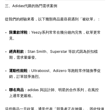
三、Adidas代購的熱門需求案例
從我們的經驗來看，以下幾類商品最容易遇到「被砍單」：
限量款球鞋
：Yeezy系列常常在幾分鐘內完售，砍單更常
見。
經典鞋款
：Stan Smith、Superstar 等款式因為折扣檔
期，需求量爆發。
運動性能鞋
：Ultraboost、Adizero 等跑鞋常伴隨換季促
銷，訂單競爭激烈。
聯名商品
：adidas 與設計師、明星的合作系列，在風控
上通常更嚴格。
這些商品一旦砍單，通常代表「競爭者正在搶購」，因此快速