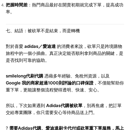
把握時間差
：熱門商品最好在開賣初期就完成下單，提高成功
率。
七、結語：被砍單不是結束，而是轉機
對於喜愛
adidas／愛迪達
的消費者來說，砍單只是跨境購物
旅程中的一個小插曲。真正決定能否順利拿到商品的關鍵，是
是否找到可靠的協助。
smilelong代刷代購
憑藉多年經驗、免稅州資源，以及
Google 我的商家超過1000則評論的口碑保證
，不僅能幫助你
重下單，更能讓整個流程變得透明、快速、安心。
所以，下次如果遇到
Adidas代購被砍單
，別再焦慮，把訂單
交給專業團隊，你只需要安心等待商品送上門。
?
需要Adidas代購、愛迪達刷卡代付或砍單重下單服務，馬上