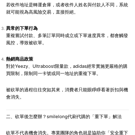
若收件地址是轉運倉庫，或者收件人姓名與付款人不同，系統
就可能視為高風險交易，直接拒絕。
異常的下單行為
重複嘗試付款、多筆訂單同時成立或下單速度異常，都會觸發
風控，導致被砍單。
熱銷商品政策
對於Yeezy、Ultraboost限量款，adidas經常實施更嚴格的購
買限制，限制同一卡號或同一地址的重複下單。
被砍單的過程往往突如其來，消費者只能眼睜睜看著折扣與機
會消失。
二、砍單後怎麼辦？smilelong代刷代購的「重下單」解法
砍單不代表機會消失。專業團隊的角色就是協助你「安全重下