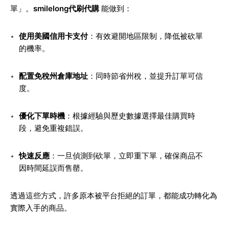
單」。
smilelong代刷代購
能做到：
使用美國信用卡支付
：有效避開地區限制，降低被砍單
的機率。
配置免稅州倉庫地址
：同時節省州稅，並提升訂單可信
度。
優化下單時機
：根據經驗與歷史數據選擇最佳購買時
段，避免重複錯誤。
快速反應
：一旦偵測到砍單，立即重下單，確保商品不
因時間延誤而售罄。
透過這些方式，許多原本被平台拒絕的訂單，都能成功轉化為
實際入手的商品。