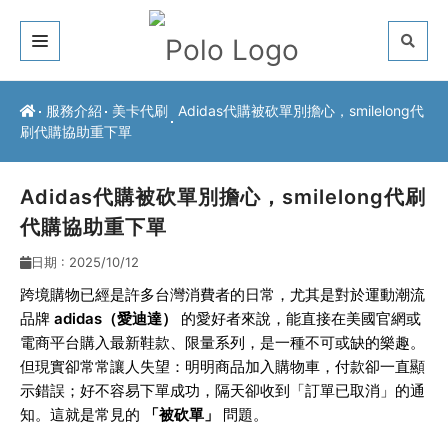
關於我們
服務介紹
美卡代刷
Adidas代購被砍單別擔心，smilelong代
刷代購協助重下單
客戶推薦
服務介紹
Adidas代購被砍單別擔心，smilelong代刷
代購協助重下單
常見問題
日期 : 2025/10/12
最新公告
跨境購物已經是許多台灣消費者的日常，尤其是對於運動潮流
品牌
adidas（愛迪達）
的愛好者來說，能直接在美國官網或
聯絡方式
電商平台購入最新鞋款、限量系列，是一種不可或缺的樂趣。
但現實卻常常讓人失望：明明商品加入購物車，付款卻一直顯
示錯誤；好不容易下單成功，隔天卻收到「訂單已取消」的通
知。這就是常見的
「被砍單」
問題。