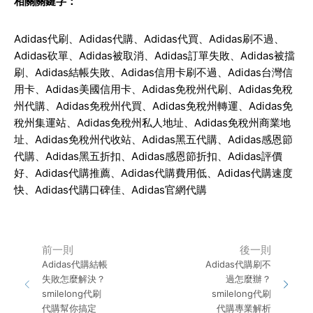
相關關鍵字：
Adidas
代刷、
Adidas
代購、
Adidas
代買、
Adidas
刷不過、
Adidas
砍單、
Adidas
被取消、
Adidas
訂單失敗、
Adidas
被擋
刷、
Adidas
結帳失敗、
Adidas
信用卡刷不過、
Adidas
台灣信
用卡、
Adidas
美國信用卡、
Adidas
免稅州代刷、
Adidas
免稅
州代購、
Adidas
免稅州代買、
Adidas
免稅州轉運、
Adidas
免
稅州集運站、
Adidas
免稅州私人地址、
Adidas
免稅州商業地
址、
Adidas
免稅州代收站、
Adidas
黑五代購、
Adidas
感恩節
代購、
Adidas
黑五折扣、
Adidas
感恩節折扣、
Adidas
評價
好、
Adidas
代購推薦、
Adidas
代購費用低、
Adidas
代購速度
快、
Adidas
代購口碑佳、
Adidas
官網代購
前一則
後一則
Adidas代購結帳
Adidas代購刷不
失敗怎麼解決？
過怎麼辦？
smilelong代刷
smilelong代刷
代購幫你搞定
代購專業解析