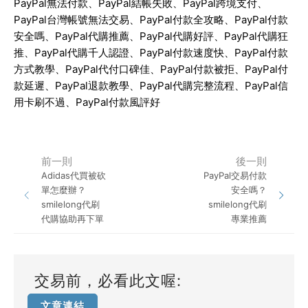
PayPal
無法付款、
PayPal
結帳失敗、
PayPal
跨境支付、
PayPal
台灣帳號無法交易、
PayPal
付款全攻略、
PayPal
付款
安全嗎、
PayPal
代購推薦、
PayPal
代購好評、
PayPal
代購狂
推、
PayPal
代購千人認證、
PayPal
付款速度快、
PayPal
付款
方式教學、
PayPal
代付口碑佳、
PayPal
付款被拒、
PayPal
付
款延遲、
PayPal
退款教學、
PayPal
代購完整流程、
PayPal
信
用卡刷不過、
PayPal
付款風評好
前一則
後一則
Adidas代買被砍
PayPal交易付款
單怎麼辦？
安全嗎？
smilelong代刷
smilelong代刷
代購協助再下單
專業推薦
交易前，必看此文喔:
文章連結