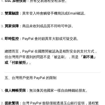
SSL 加密技術
：所有交易過程全程加密。
雙重驗證
：異常登入時會觸發手機簡訊或Email確認。
買家保障
：商品未收到或品質不符時可申訴。
即時監控
：PayPal 會封鎖異常大額或可疑交易。
總體而言，PayPal 在國際間被認為是相對安全的支付方式，
但台灣用戶常遇到的問題不是「被盜刷」，而是
「刷不過」
或「付款被拒」
。
五、台灣用戶使用 PayPal 的限制
個人轉帳受限
：無法像其他國家一樣自由轉錢給朋友。
提款繁瑣
：台灣 PayPal 餘額僅能透過玉山銀行提領，過程繁