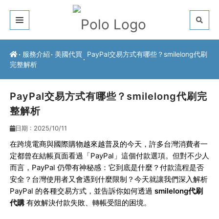
關於我們
服務介紹
美國代買
PayPal交易方式有哪些？smilelong代刷
完整解析
客戶推薦
服務介紹
PayPal交易方式有哪些？smilelong代刷完
整解析
常見問題
日期 : 2025/10/11
最新公告
在跨境電商與國際購物越來越普及的今天，許多台灣消費者一
定都曾在結帳頁面看過「PayPal」這個付款選項。但對不少人
聯絡方式
而言，PayPal 仍帶有神秘感：它到底是什麼？付款流程是否
安全？台灣使用者又會遇到什麼限制？今天就讓我們深入解析
PayPal 的各種交易方式，並告訴你如何透過
smilelong代刷
代購
有效解決付款失敗、轉帳受阻的困境。