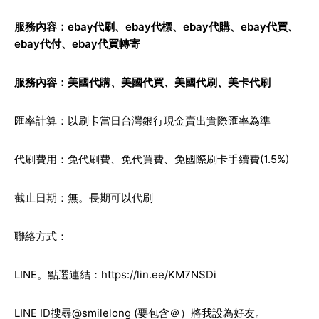
服務內容：ebay代刷、
ebay代標
、
ebay代購
、ebay代買、
ebay代付、ebay代買轉寄
服務內容：
美國代購
、
美國代買
、
美國代刷
、
美卡代刷
匯率計算：以刷卡當日台灣銀行現金賣出實際匯率為準
代刷費用：免代刷費、免代買費、免國際刷卡手續費(1.5%)
截止日期：無。長期可以代刷
聯絡方式：
LINE。點選連結：
https://lin.ee/KM7NSDi
LINE ID搜尋@smilelong (要包含＠）將我設為好友。