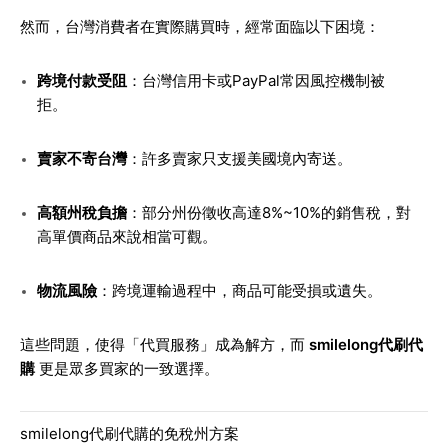
然而，台灣消費者在實際購買時，經常面臨以下困境：
跨境付款受阻
：台灣信用卡或PayPal常因風控機制被
拒。
賣家不寄台灣
：許多賣家只支援美國境內寄送。
高額州稅負擔
：部分州份徵收高達8%~10%的銷售稅，對
高單價商品來說相當可觀。
物流風險
：跨境運輸過程中，商品可能受損或遺失。
這些問題，使得「代買服務」成為解方，而
smilelong代刷代
購
更是眾多買家的一致選擇。
smilelong代刷代購的免稅州方案