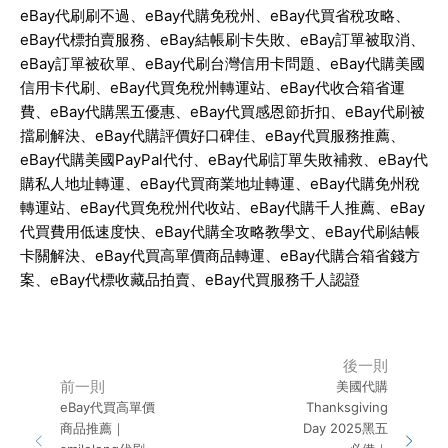
eBay
代刷刷不過、
eBay
代購免稅州、
eBay
代買省稅攻略、
eBay
代標拍賣服務、
eBay
結帳刷卡失敗、
eBay
訂單被取消、
eBay
訂單被砍單、
eBay
代刷台灣信用卡問題、
eBay
代購美國
信用卡代刷、
eBay
代買免稅州轉運站、
eBay
代收合箱省運
費、
eBay
代購黑五優惠、
eBay
代買感恩節折扣、
eBay
代刷被
擋刷解決、
eBay
代購評價好口碑佳、
eBay
代買服務推薦、
eBay
代購美國
PayPal
代付、
eBay
代刷訂單失敗補救、
eBay
代
購私人地址轉運、
eBay
代買商業地址轉運、
eBay
代購免州稅
轉運站、
eBay
代買免稅州代收站、
eBay
代購千人推薦、
eBay
代買費用低速度快、
eBay
代購全攻略教學文、
eBay
代刷結帳
卡關解決、
eBay
代買高單價商品轉運、
eBay
代購合箱省錢方
案、
eBay
代標收藏品拍賣、
eBay
代買服務千人認證
後一則
前一則
美國代購
eBay代買高單價
Thanksgiving
商品推薦｜
Day 2025黑五