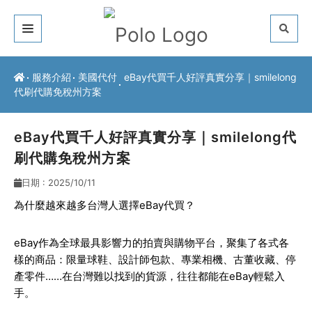
關於我們
服務介紹
美國代付
eBay代買千人好評真實分享｜smilelong
代刷代購免稅州方案
客戶推薦
服務介紹
eBay代買千人好評真實分享｜smilelong代
刷代購免稅州方案
常見問題
日期 : 2025/10/11
最新公告
為什麼越來越多台灣人選擇eBay代買？
聯絡方式
eBay作為全球最具影響力的拍賣與購物平台，聚集了各式各
樣的商品：限量球鞋、設計師包款、專業相機、古董收藏、停
產零件……在台灣難以找到的貨源，往往都能在eBay輕鬆入
手。