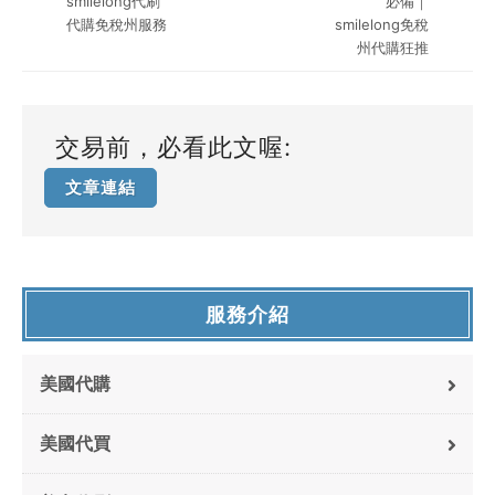
smilelong代刷
必備｜
代購免稅州服務
smilelong免稅
州代購狂推
交易前，必看此文喔:
文章連結
服務介紹
美國代購
美國代買