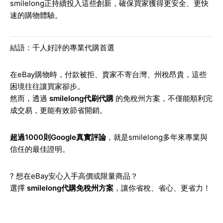
smilelong正持續投入這些創新，確保買家獲得更安全、更快
速的購物體驗。
結語：千人好評的專業代購首選
在eBay購物時，付款被拒、賣家不寄台灣、州稅昂貴，這些
困境往往讓買家卻步。
然而，透過
smilelong代刷代購
的免稅州方案，不僅能順利完
成交易，更能有效節省開銷。
超過1000則Google真實評論
，就是smilelong多年來專業與
信任的最佳證明。
? 想在eBay安心入手高價或限量商品？
選擇
smilelong代購免稅州方案
，讓你省稅、省心、更省力！