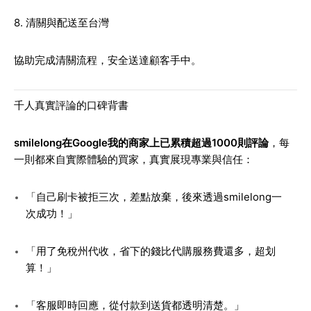
8. 清關與配送至台灣
協助完成清關流程，安全送達顧客手中。
千人真實評論的口碑背書
smilelong在Google我的商家上已累積超過1000則評論
，每
一則都來自實際體驗的買家，真實展現專業與信任：
「自己刷卡被拒三次，差點放棄，後來透過smilelong一
次成功！」
「用了免稅州代收，省下的錢比代購服務費還多，超划
算！」
「客服即時回應，從付款到送貨都透明清楚。」