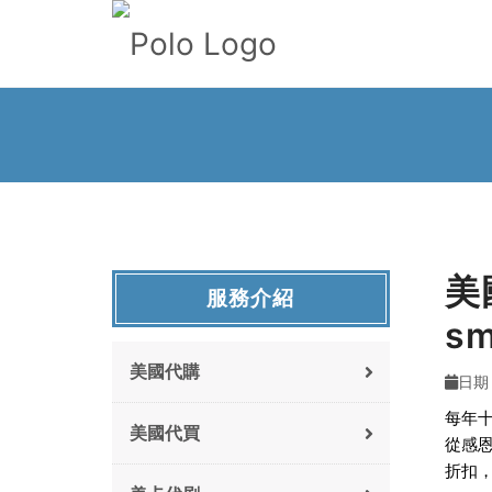
美
服務介紹
s
美國代購
日期 :
每年
美國代買
從感
折扣