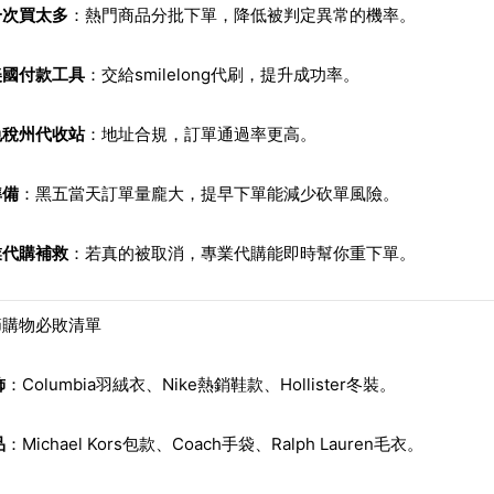
一次買太多
：熱門商品分批下單，降低被判定異常的機率。
美國付款工具
：交給smilelong代刷，提升成功率。
免稅州代收站
：地址合規，訂單通過率更高。
準備
：黑五當天訂單量龐大，提早下單能減少砍單風險。
業代購補救
：若真的被取消，專業代購能即時幫你重下單。
節購物必敗清單
飾
：Columbia羽絨衣、Nike熱銷鞋款、Hollister冬裝。
品
：Michael Kors包款、Coach手袋、Ralph Lauren毛衣。