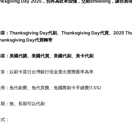
anksgiving Day 2025，別再為砍單煩惱，交給smilelong，
內容：
Thanksgiving Day代刷
、
Thanksgiving Day代買
、
2025 Th
anksgiving Day代買轉寄
內容：
美國代購
、
美國代買
、
美國代刷
、
美卡代刷
計算：以刷卡當日台灣銀行現金賣出實際匯率為準
用：免代刷費、免代買費、免國際刷卡手續費(1.5%)
日期：無。長期可以代刷
方式：