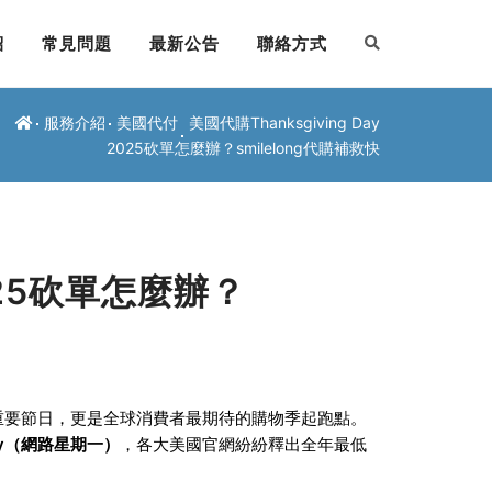
紹
常見問題
最新公告
聯絡方式
服務介紹
美國代付
美國代購Thanksgiving Day
2025砍單怎麼辦？smilelong代購補救快
2025砍單怎麼辦？
重要節日，更是全球消費者最期待的購物季起跑點。
day（網路星期一）
，各大美國官網紛紛釋出全年最低