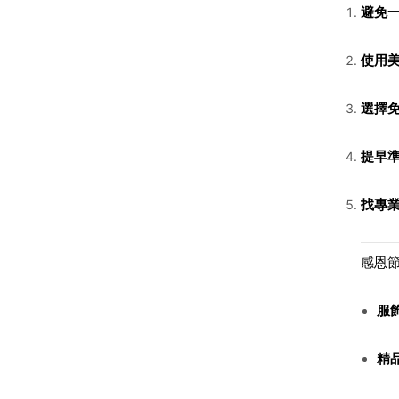
避免
使用
選擇
提早
找專
感恩
服
精