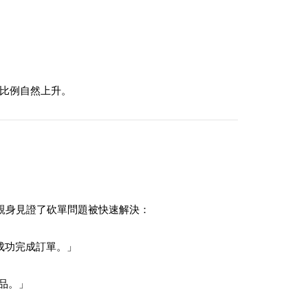
。
砍單比例自然上升。
親身見證了砍單問題被快速解決：
購後成功完成訂單。」
商品。」