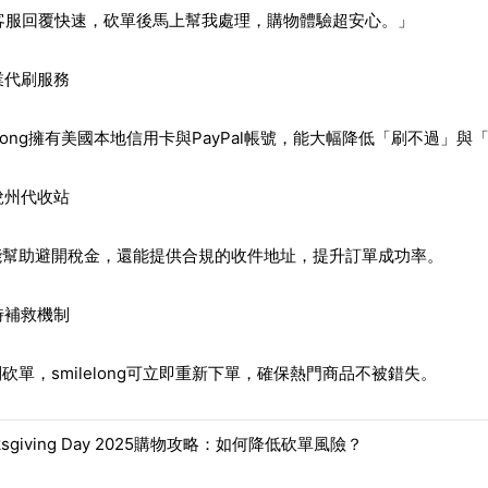
客服回覆快速，砍單後馬上幫我處理，購物體驗超安心。」
業代刷服務
lelong擁有美國本地信用卡與PayPal帳號，能大幅降低「刷不過」
稅州代收站
能幫助避開稅金，還能提供合規的收件地址，提升訂單成功率。
時補救機制
砍單，smilelong可立即重新下單，確保熱門商品不被錯失。
ksgiving Day 2025購物攻略：如何降低砍單風險？