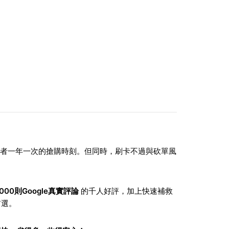
者一年一次的搶購時刻。但同時，刷卡不過與砍單風
000則Google真實評論
的千人好評，加上快速補救
首選。