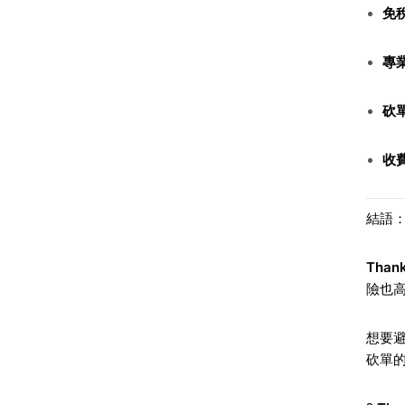
免
專
砍
收
結語：T
Thank
險也
想要
砍單的