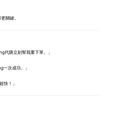
得更關鍵。
ong代購立刻幫我重下單。」
ng一次成功。」
率超快！」