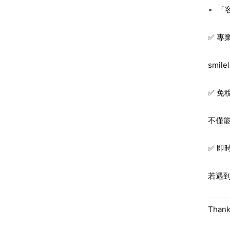
「
✅ 專
smi
✅ 免
不僅
✅ 即
若遇到
Than