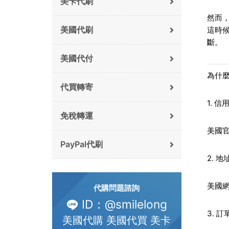
美卡代刷
然而
美國代刷
這時
斷。
美國代付
為什麼T
代買轉寄
1. 
免稅轉運
美國
PayPal代刷
2. 
美國
代購問題諮詢
ID：@smilelong
3. 
美國代購 美國代買 美卡