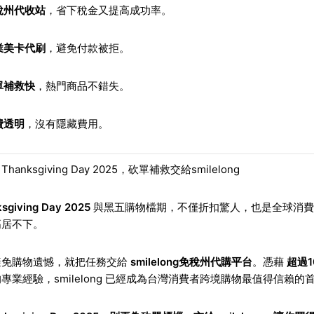
稅州代收站
，省下稅金又提高成功率。
業美卡代刷
，避免付款被拒。
單補救快
，熱門商品不錯失。
費透明
，沒有隱藏費用。
hanksgiving Day 2025，砍單補救交給smilelong
sgiving Day 2025
與黑五購物檔期，不僅折扣驚人，也是全球消費
高居不下。
避免購物遺憾，就把任務交給
smilelong免稅州代購平台
。憑藉
超過1
專業經驗，smilelong 已經成為台灣消費者跨境購物最值得信賴的