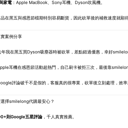
C與家電
：Apple MacBook、Sony耳機、Dyson吹風機。
商品在黑五與感恩節檔期特別容易斷貨，因此砍單後的補救速度就顯
真實案例分享
去年我在黑五買Dyson吸塵器時被砍單，差點錯過優惠，幸好smilel
Apple耳機在感恩節活動超熱門，自己刷卡被拒三次，最後靠smilelo
Google評論破千不是假的，客服真的很專業，砍單後立刻處理，效
選擇smilelong代購最安心？
00+則Google五星評論
，千人真實推薦。