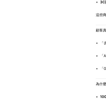
3
這些
顧客
「
「
「
為什麼
10