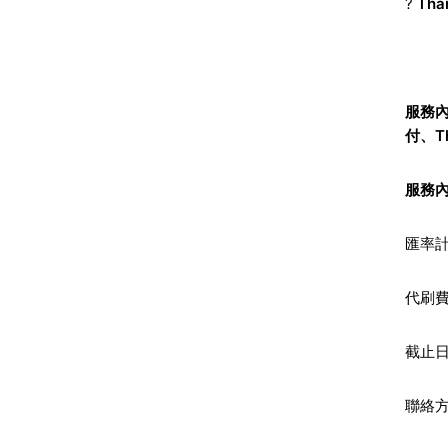
?
Th
服務
付、Th
服務
匯率
代刷費
截止
聯絡