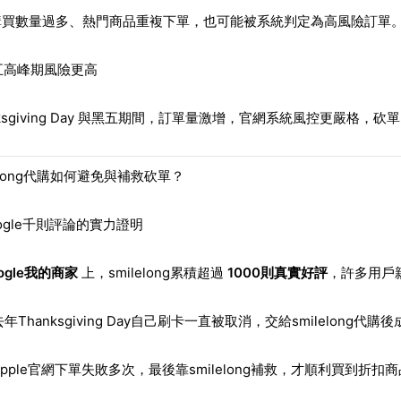
購買數量過多、熱門商品重複下單，也可能被系統判定為高風險訂單
黑五高峰期風險更高
nksgiving Day 與黑五期間，訂單量激增，官網系統風控更嚴格，
lelong代購如何避免與補救砍單？
oogle千則評論的實力證明
ogle我的商家
上，smilelong累積超過
1000則真實好評
，許多用戶
年Thanksgiving Day自己刷卡一直被取消，交給smilelong代
pple官網下單失敗多次，最後靠smilelong補救，才順利買到折扣