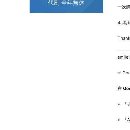
代刷 全年無休
一次
4. 
Tha
smi
✅ G
在
Go
「去
「A