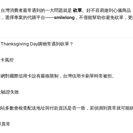
，台灣消費者最常遇到的一大問題就是
砍單
。好不容易搶到心儀商品
候，選擇專業的代購平台——
smilelong
，不僅能幫助你避免砍單，更
hanksgiving Day購物常遇到砍單？
信用卡風控
官網對國際信用卡設有嚴格限制，台灣信用卡刷單時常被拒。
地址驗證失敗
網站多數會檢查配送地址與付款資訊是否一致，若偵測到異常就可能
訂單異常