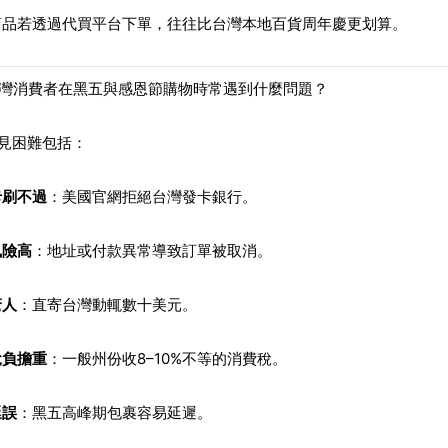
商品若透過代買平台下單，往往比台灣本地百貨周年慶更划算。
台灣消費者在黑五與感恩節購物時常遇到什麼問題？
見困難包括：
卡刷不過
：美國官網拒絕台灣發卡銀行。
風險高
：地址或付款異常導致訂單被取消。
驚人
：直寄台灣動輒數十美元。
稅負擔重
：一般州份收8–10%不等的消費稅。
延誤
：黑五高峰期包裹容易延遲。