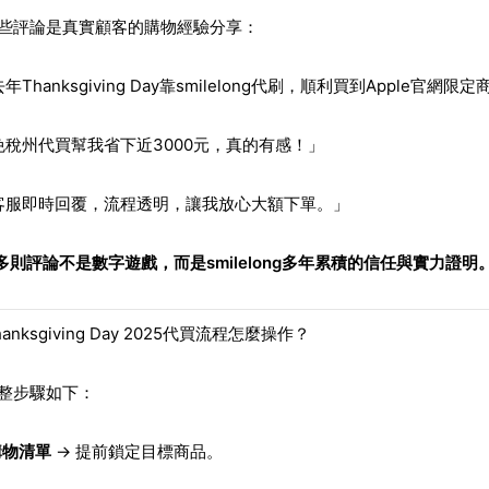
這些評論是真實顧客的購物經驗分享：
年Thanksgiving Day靠smilelong代刷，順利買到Apple官網限
免稅州代買幫我省下近3000元，真的有感！」
客服即時回覆，流程透明，讓我放心大額下單。」
0多則評論不是數字遊戲，而是smilelong多年累積的信任與實力證明
anksgiving Day 2025代買流程怎麼操作？
整步驟如下：
購物清單
→ 提前鎖定目標商品。