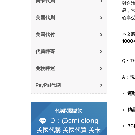
美卡代刷
對台
昂，
美國代刷
心享
本文
美國代付
100
代買轉寄
Q：T
免稅轉運
A：
PayPal代刷
運
精
代購問題諮詢
ID：@smilelong
3
美國代購 美國代買 美卡