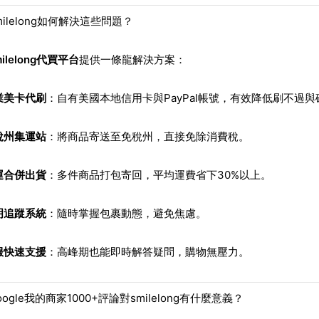
milelong如何解決這些問題？
milelong代買平台
提供一條龍解決方案：
業美卡代刷
：自有美國本地信用卡與PayPal帳號，有效降低刷不過
稅州集運站
：將商品寄送至免稅州，直接免除消費稅。
運合併出貨
：多件商品打包寄回，平均運費省下30%以上。
明追蹤系統
：隨時掌握包裹動態，避免焦慮。
服快速支援
：高峰期也能即時解答疑問，購物無壓力。
oogle我的商家1000+評論對smilelong有什麼意義？