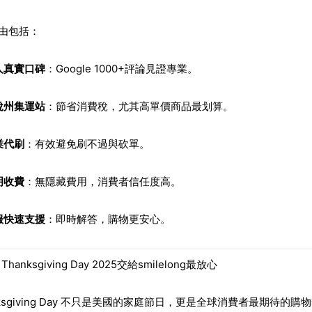
由包括：
人真實口碑
：Google 1000+評論見證專業。
稅州集運站
：節省消費稅，尤其高單價商品最划算。
業代刷
：有效避免刷不過與砍單。
明收費
：無隱藏費用，消費者信任度高。
服快速支援
：即時解答，購物更安心。
hanksgiving Day 2025交給smilelong最放心
nksgiving Day 不只是美國的家庭節日，更是全球消費者最期待