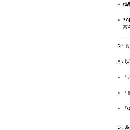
精
3
高
Q：
A：
「去
「
「
Q：為什