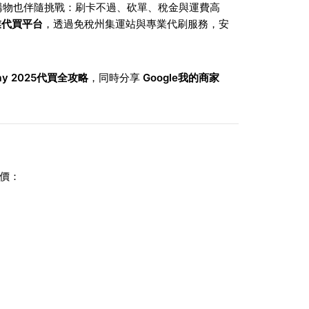
購物也伴隨挑戰：刷卡不過、砍單、稅金與運費高
專業代買平台
，透過免稅州集運站與專業代刷服務，安
 Day 2025代買全攻略
，同時分享
Google我的商家
價：