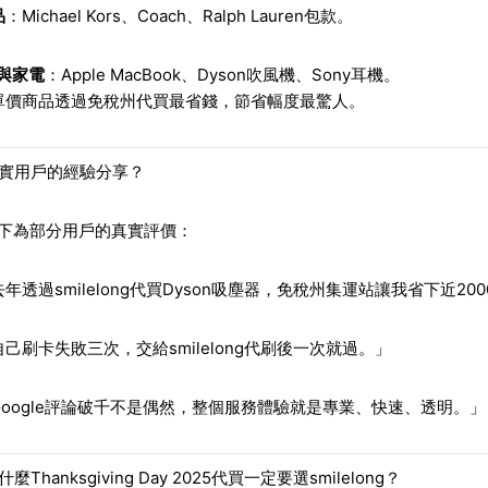
品
：Michael Kors、Coach、Ralph Lauren包款。
C與家電
：Apple MacBook、Dyson吹風機、Sony耳機。
單價商品透過免稅州代買最省錢，節省幅度最驚人。
真實用戶的經驗分享？
以下為部分用戶的真實評價：
年透過smilelong代買Dyson吸塵器，免稅州集運站讓我省下近20
自己刷卡失敗三次，交給smilelong代刷後一次就過。」
Google評論破千不是偶然，整個服務體驗就是專業、快速、透明。」
麼Thanksgiving Day 2025代買一定要選smilelong？