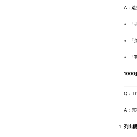
A：
「去
「
「
100
Q：Th
A：完
列出