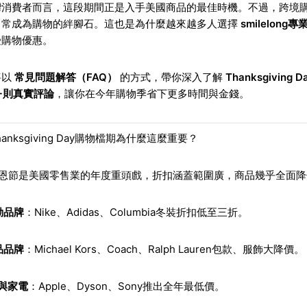
灣消費者而言，這段期間正是入手美國商品的最佳時機。不過，跨境
常常成為購物的絆腳石。這也是為什麼越來越多人選擇
smilelong
受購物優惠。
將以
常見問題解答（FAQ）
的方式，帶你深入了解
Thanksgiving
0+則真實評論
，讓你在今年購物季省下更多時間與金錢。
hanksgiving Day購物檔期為什麼這麼重要？
感恩節是美國零售業的年度重頭戲，折扣涵蓋範圍廣，商品幾乎全面降
動品牌
：Nike、Adidas、Columbia冬裝折扣低至三折。
品品牌
：Michael Kors、Coach、Ralph Lauren包款、服飾大降價。
C與家電
：Apple、Dyson、Sony推出全年最低價。