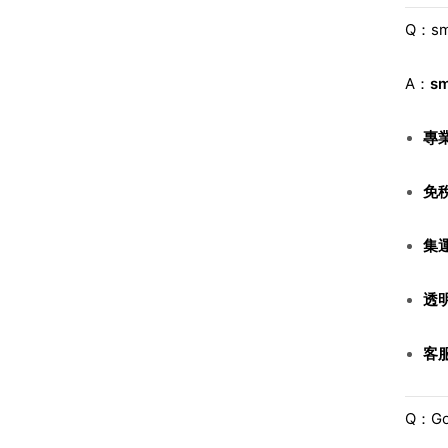
Q：s
A：
s
專
免
集
透
客
Q：G