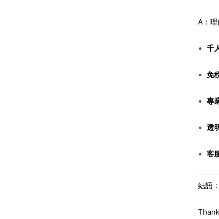
A：理
千
免
專
透
客
結語：T
Tha