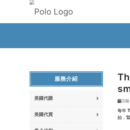
T
服務介紹
s
美國代購
日期 :
每年
美國代買
始，