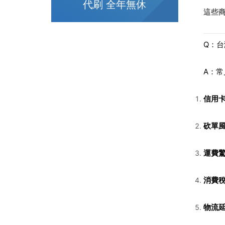
代刷 全年無休
這些
Q：
A：常
信用
砍單
運費
消費
物流