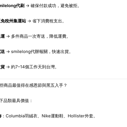
ilelong代刷
→ 確保付款成功，避免被拒。
至免稅州集運站
→ 省下消費稅支出。
集運
→ 多件商品一次寄送，降低運費。
配送
→ smilelong代辦報關，快速出貨。
收貨
→ 約7–14個工作天到台灣。
哪些商品最值得在感恩節與黑五入手？
以下品類最具價值：
飾
：Columbia羽絨衣、Nike運動鞋、Hollister外套。