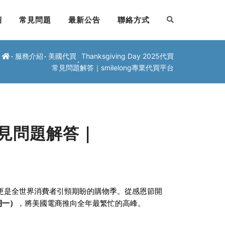
紹
常見問題
最新公告
聯絡方式
服務介紹
美國代買
Thanksgiving Day 2025代買
常見問題解答｜smilelong專業代買平台
代買常見問題解答｜
更是全世界消費者引頸期盼的購物季。從感恩節開
星期一）
，將美國電商推向全年最繁忙的高峰。