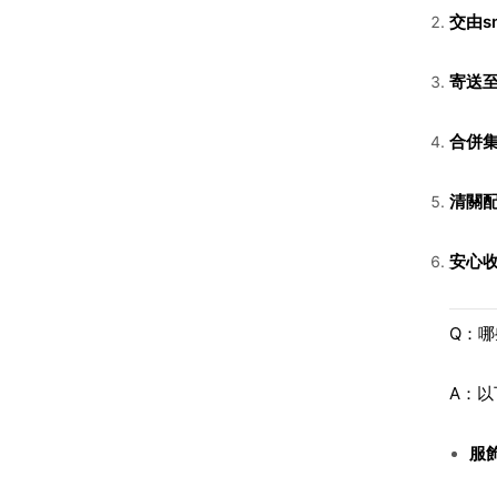
交由sm
寄送
合併
清關
安心
Q：
A：
服