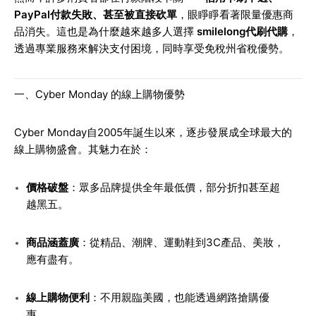
PayPal付款失敗、甚至被直接砍單
，眼睜睜看著限量優惠商
品消失。這也是為什麼越來越多人選擇
smilelong代刷代購
，
透過專業服務來解決支付困境，同時享受免稅州省稅優勢。
一、Cyber Monday 的線上購物優勢
Cyber Monday自2005年誕生以來，逐步發展成全球最大的
線上購物盛會。其魅力在於：
價格破盤
：眾多品牌提供全年最低價，部分折扣甚至超
越黑五。
商品涵蓋廣
：從精品、潮牌、運動鞋到3C產品、美妝，
應有盡有。
線上購物便利
：不用親臨美國，也能透過網路搶購優
惠。