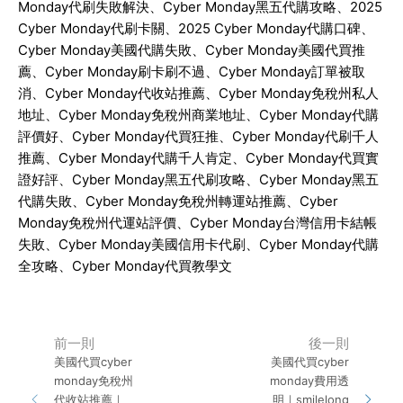
Monday
代刷失敗解決、
Cyber Monday
黑五代購攻略、
2025
Cyber Monday
代刷卡關、
2025 Cyber Monday
代購口碑、
Cyber Monday
美國代購失敗、
Cyber Monday
美國代買推
薦、
Cyber Monday
刷卡刷不過、
Cyber Monday
訂單被取
消、
Cyber Monday
代收站推薦、
Cyber Monday
免稅州私人
地址、
Cyber Monday
免稅州商業地址、
Cyber Monday
代購
評價好、
Cyber Monday
代買狂推、
Cyber Monday
代刷千人
推薦、
Cyber Monday
代購千人肯定、
Cyber Monday
代買實
證好評、
Cyber Monday
黑五代刷攻略、
Cyber Monday
黑五
代購失敗、
Cyber Monday
免稅州轉運站推薦、
Cyber
Monday
免稅州代運站評價、
Cyber Monday
台灣信用卡結帳
失敗、
Cyber Monday
美國信用卡代刷、
Cyber Monday
代購
全攻略、
Cyber Monday
代買教學文
前一則
後一則
美國代買cyber
美國代買cyber
monday免稅州
monday費用透
代收站推薦｜
明｜smilelong