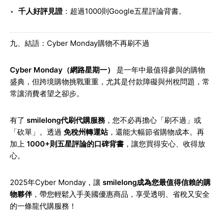
千人好評見證
：超過1000則Google五星評論背書。
九、結語：Cyber Monday購物不再刷不過
Cyber Monday（網路星期一）
是一年中最值得參與的購物
盛典，但跨境購物挑戰重重，尤其是付款障礙與州稅問題，常
常讓消費者望之卻步。
有了
smilelong代刷代購服務
，您不必再擔心「刷不過」或
「砍單」。透過
免稅州轉運站
，還能大幅節省購物成本。再
加上
1000+則五星評論的口碑背書
，讓您買得安心、收得放
心。
2025年Cyber Monday，讓
smilelong成為您最值得信賴的購
物夥伴
，帶您輕鬆入手美國優惠商品，享受透明、省稅又安全
的一條龍代購服務！