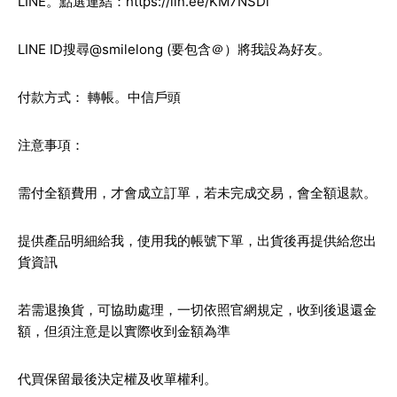
LINE。點選連結：
https://lin.ee/KM7NSDi
LINE ID搜尋@smilelong (要包含＠）將我設為好友。
付款方式： 轉帳。中信戶頭
注意事項：
需付全額費用，才會成立訂單，若未完成交易，會全額退款。
提供產品明細給我，使用我的帳號下單，出貨後再提供給您出
貨資訊
若需退換貨，可協助處理，一切依照官網規定，收到後退還金
額，但須注意是以實際收到金額為準
代買保留最後決定權及收單權利。