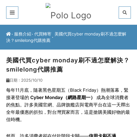
關於我們
服務介紹
代買轉寄
美國代買cyber monday刷不過怎麼解
決？smilelong代購推薦
客戶推薦
服務介紹
美國代買cyber monday刷不過怎麼解決？
smilelong代購推薦
常見問題
日期 : 2025/10/10
最新公告
每年11月底，隨著黑色星期五（Black Friday）熱潮落幕，緊
接著登場的
Cyber Monday（網路星期一）
成為全球消費者
聯絡方式
的焦點。許多美國官網、品牌旗艦店與電商平台在這一天釋出
全年最優惠的折扣，對台灣買家而言，這是搶購美國好物的最
佳時機。
然而，許多消費者卻在付款階段卡關——
信用卡刷不過、