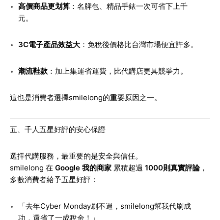
高價商品更划算
：名牌包、精品手錶一次可省下上千
元。
3C電子產品效益大
：免稅後價格比台灣市場便宜許多。
潮流鞋款
：加上集運省運費，比代購店更具競爭力。
這也是消費者選擇smilelong的重要原因之一。
五、千人五星好評的安心保證
選擇代購服務，最重要的是安全與信任。
smilelong 在
Google 我的商家
累積超過
1000則真實評論
，
多數消費者給予五星好評：
「去年Cyber Monday刷不過，smilelong幫我代刷成
功，還省了一成稅金！」