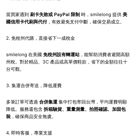
當買家遇到
刷卡失敗或 PayPal 限制
時，smilelong 提供
美
國信用卡代刷與代付
，有效避免支付中斷，確保交易成立。
2. 免稅州代購，直接省下一成稅金
smilelong 在美國
免稅州設有轉運站
，能幫助消費者避開高額
州稅。對於精品、3C 產品或高單價鞋款，省下的金額往往十
分可觀。
3. 集運合併寄送，降低運費
多筆訂單可透過
合併集運
集中打包寄回台灣，平均運費明顯
降低。服務還包含
拆箱驗貨、重量測量、拍照確認、加固包
裝
，確保商品安全無虞。
4. 即時客服，專業支援