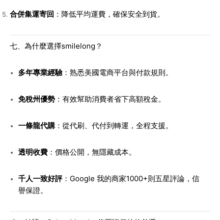
合併集運寄回
：降低平均運費，確保安全到貨。
七、為什麼選擇smilelong？
多年專業經驗
：熟悉美國電商平台與付款規則。
免稅州優勢
：有效幫助消費者省下高額稅金。
一條龍代購
：從代刷、代付到轉運，全程支援。
透明收費
：價格公開，無隱藏成本。
千人一致好評
：Google 我的商家1000+則五星評論，信
譽保證。