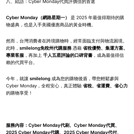
八、結語：Cyber Monday代買評價佳的首選
Cyber Monday（網路星期一）
是 2025 年最值得期待的購
物盛典，也是入手美國優惠商品的黃金時機。
然而，台灣消費者在跨境購物時，經常面臨支付與物流困境。
此時，
smilelong免稅州代購服務
憑藉
省稅優勢、集運方案、
專業客服
，再加上
千人五星評論的口碑背書
，成為最值得信
賴的代買平台。
今年，就讓
smilelong
成為您的購物後盾，帶您輕鬆參與
Cyber Monday，全程安心，真正體驗
省稅、省運費、省心力
的購物享受！
服務內容：
Cyber Monday代刷
、
Cyber Monday代買
、
2025 Cyber Monday代購
、2025 Cyber Monday代付、