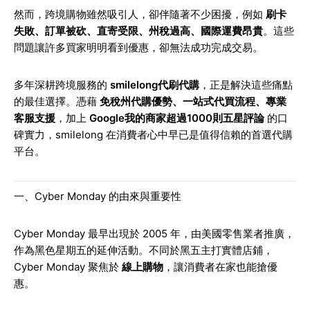
然而，跨境購物雖然吸引人，卻伴隨著不少困擾，例如
刷卡
失敗、訂單被砍、直寄受限、州稅過高、國際運費昂貴
。這些
問題讓許多買家明明看到優惠，卻無法成功完成交易。
多年深耕跨境服務的
smilelong代刷代購
，正是解決這些痛點
的最佳選擇。憑藉
免稅州代購優勢、一站式代買流程、專業
客服支援
，加上
Google我的商家超過1000則五星評論
的口
碑實力，smilelong 在消費者心中早已是值得信賴的首選代購
平台。
一、Cyber Monday 的由來與重要性
Cyber Monday 最早出現於 2005 年，由美國零售業者推廣，
作為黑色星期五的延伸活動。不同於黑五主打實體店鋪，
Cyber Monday 聚焦於
線上購物
，讓消費者在家也能搶優
惠。