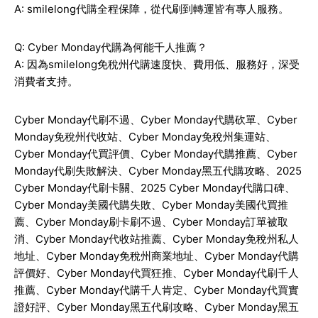
A: smilelong代購全程保障，從代刷到轉運皆有專人服務。
Q: Cyber Monday代購為何能千人推薦？
A: 因為smilelong免稅州代購速度快、費用低、服務好，深受
消費者支持。
Cyber Monday
代刷不過、
Cyber Monday
代購砍單、
Cyber
Monday
免稅州代收站、
Cyber Monday
免稅州集運站、
Cyber Monday
代買評價、
Cyber Monday
代購推薦、
Cyber
Monday
代刷失敗解決、
Cyber Monday
黑五代購攻略、
2025
Cyber Monday
代刷卡關、
2025 Cyber Monday
代購口碑、
Cyber Monday
美國代購失敗、
Cyber Monday
美國代買推
薦、
Cyber Monday
刷卡刷不過、
Cyber Monday
訂單被取
消、
Cyber Monday
代收站推薦、
Cyber Monday
免稅州私人
地址、
Cyber Monday
免稅州商業地址、
Cyber Monday
代購
評價好、
Cyber Monday
代買狂推、
Cyber Monday
代刷千人
推薦、
Cyber Monday
代購千人肯定、
Cyber Monday
代買實
證好評、
Cyber Monday
黑五代刷攻略、
Cyber Monday
黑五