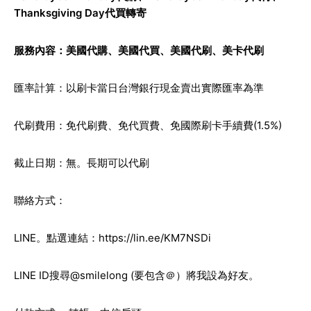
Thanksgiving Day代買轉寄
服務內容：
美國代購
、
美國代買
、
美國代刷
、
美卡代刷
匯率計算：以刷卡當日台灣銀行現金賣出實際匯率為準
代刷費用：免代刷費、免代買費、免國際刷卡手續費(1.5%)
截止日期：無。長期可以代刷
聯絡方式：
LINE。點選連結：
https://lin.ee/KM7NSDi
LINE ID搜尋@smilelong (要包含＠）將我設為好友。