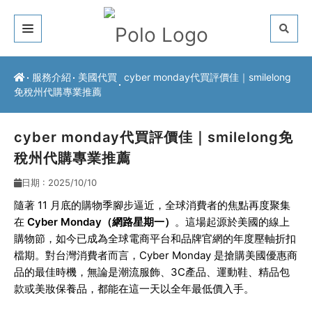
關於我們
服務介紹
美國代買
cyber monday代買評價佳｜smilelong
免稅州代購專業推薦
客戶推薦
服務介紹
cyber monday代買評價佳｜smilelong免
稅州代購專業推薦
常見問題
日期 : 2025/10/10
最新公告
隨著 11 月底的購物季腳步逼近，全球消費者的焦點再度聚集
在
Cyber Monday（網路星期一）
。這場起源於美國的線上
聯絡方式
購物節，如今已成為全球電商平台和品牌官網的年度壓軸折扣
檔期。對台灣消費者而言，Cyber Monday 是搶購美國優惠商
品的最佳時機，無論是潮流服飾、3C產品、運動鞋、精品包
款或美妝保養品，都能在這一天以全年最低價入手。