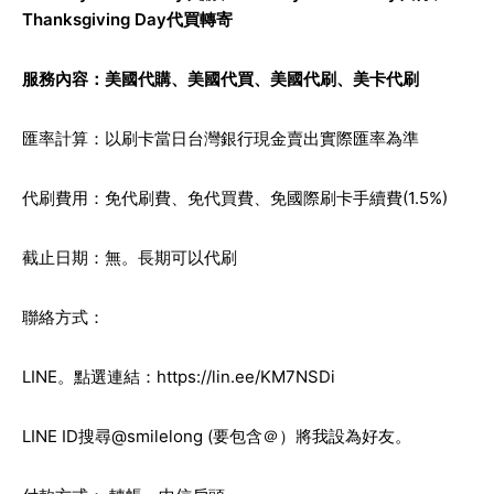
Thanksgiving Day代買轉寄
服務內容：
美國代購
、
美國代買
、
美國代刷
、
美卡代刷
匯率計算：以刷卡當日台灣銀行現金賣出實際匯率為準
代刷費用：免代刷費、免代買費、免國際刷卡手續費(1.5%)
截止日期：無。長期可以代刷
聯絡方式：
LINE。點選連結：
https://lin.ee/KM7NSDi
LINE ID搜尋@smilelong (要包含＠）將我設為好友。