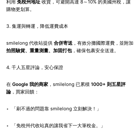
利用
免稅州地址
收貨，可避開高達 8～10% 的美國州稅，讓
購物更划算。
3. 集運與轉運，降低運費成本
smilelong 代收站提供
合併寄送
，有效分攤國際運費，並附加
拍照驗貨、重量測量、加固打包
，確保包裹安全送達。
4. 千人五星評論，安心保證
在
Google 我的商家
，smilelong 已累積
1000+ 則五星評
論
，買家回饋：
「刷不過的問題靠 smilelong 立刻解決！」
「免稅州代收站真的讓我省下一大筆稅金。」