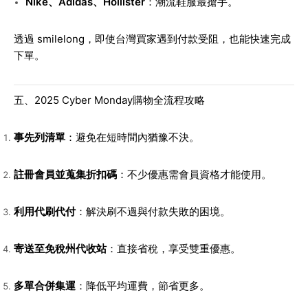
Nike、Adidas、Hollister
：潮流鞋服最搶手。
透過 smilelong，即使台灣買家遇到付款受阻，也能快速完成
下單。
五、2025 Cyber Monday購物全流程攻略
事先列清單
：避免在短時間內猶豫不決。
註冊會員並蒐集折扣碼
：不少優惠需會員資格才能使用。
利用代刷代付
：解決刷不過與付款失敗的困境。
寄送至免稅州代收站
：直接省稅，享受雙重優惠。
多單合併集運
：降低平均運費，節省更多。