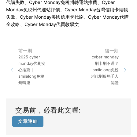
代購失敗、
Cyber Monday
免稅州轉運站推薦、
Cyber
Monday
免稅州代運站評價、
Cyber Monday
台灣信用卡結帳
失敗、
Cyber Monday
美國信用卡代刷、
Cyber Monday
代購
全攻略、
Cyber Monday
代買教學文
前一則
後一則
2025 cyber
cyber monday
monday代刷安
刷卡刷不過？
心推薦｜
smilelong免稅
smilelong免稅
州代刷服務千人
州轉運
認證
交易前，必看此文喔:
文章連結