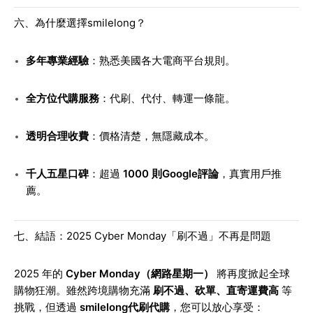
六、為什麼選擇smilelong？
多年專業經驗
：熟悉美國各大電商平台規則。
全方位代購服務
：代刷、代付、轉運一條龍。
透明合理收費
：價格清楚，無隱藏成本。
千人五星口碑
：超過
1000 則Google評論
，真實用戶推
薦。
七、結語：2025 Cyber Monday「刷不過」不再是問題
2025 年的
Cyber Monday（網路星期一）
將再度掀起全球
購物狂潮。雖然跨境購物充滿
刷不過、砍單、直寄運費高
等
挑戰，但透過
smilelong代刷代購
，您可以放心享受：