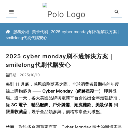
關於我們
服務介紹
美卡代刷
2025 cyber monday刷不過解決方案｜
smilelong代刷代購安心
客戶推薦
服務介紹
2025 cyber monday刷不過解決方案｜
smilelong代刷代購安心
常見問題
日期 : 2025/10/10
最新公告
每到 11 月底，感恩節剛落幕之際，全球消費者最期待的年度
線上購物盛典 ——
Cyber Monday（網路星期一）
即將登
聯絡方式
場。這一天，各大美國品牌與電商平台會推出全年最強折扣，
從
3C 電子、精品服飾、戶外裝備、潮流鞋款、美妝保養
到
限量收藏品
，幾乎全品類參與，價格常常低到破盤。
然而，對許多台灣買家而言，Cyber Monday 最大的困境不是