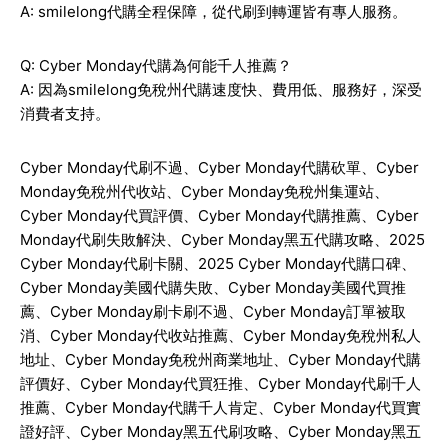
A: smilelong代購全程保障，從代刷到轉運皆有專人服務。
Q: Cyber Monday代購為何能千人推薦？
A: 因為smilelong免稅州代購速度快、費用低、服務好，深受
消費者支持。
Cyber Monday
代刷不過、
Cyber Monday
代購砍單、
Cyber
Monday
免稅州代收站、
Cyber Monday
免稅州集運站、
Cyber Monday
代買評價、
Cyber Monday
代購推薦、
Cyber
Monday
代刷失敗解決、
Cyber Monday
黑五代購攻略、
2025
Cyber Monday
代刷卡關、
2025 Cyber Monday
代購口碑、
Cyber Monday
美國代購失敗、
Cyber Monday
美國代買推
薦、
Cyber Monday
刷卡刷不過、
Cyber Monday
訂單被取
消、
Cyber Monday
代收站推薦、
Cyber Monday
免稅州私人
地址、
Cyber Monday
免稅州商業地址、
Cyber Monday
代購
評價好、
Cyber Monday
代買狂推、
Cyber Monday
代刷千人
推薦、
Cyber Monday
代購千人肯定、
Cyber Monday
代買實
證好評、
Cyber Monday
黑五代刷攻略、
Cyber Monday
黑五