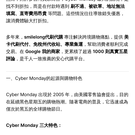
找不到折扣，而是在付款時遇到
刷不過、被砍單、地址無法
填寫、直寄費用昂貴
等問題。這些情況往往導致錯失優惠，
讓消費體驗大打折扣。
多年來，
smilelong代刷代購
專注解決跨境購物痛點，提供
美
卡代刷代付、免稅州代收站、專業集運
，幫助消費者順利完成
交易。在
Google 我的商家
，更累積了超過
1000 則真實五星
評論
，是千人一致推薦的安心代購平台。
一、Cyber Monday的起源與購物特色
Cyber Monday 出現於 2005 年，由美國零售協會提出，目的
在延續黑色星期五的購物熱潮。隨著電商的普及，它迅速成為
僅次於黑五的全球購物節日。
Cyber Monday 三大特色：