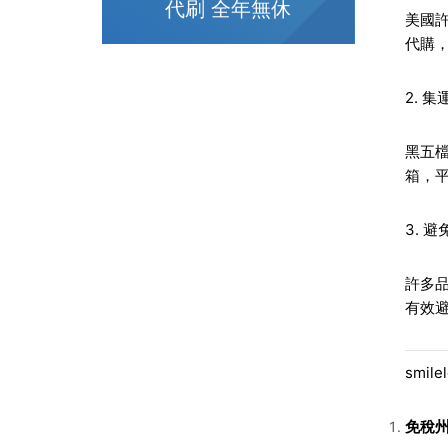
代刷 全年無休
美國許
代購
2. 
黑五檔
箱，平
3. 
許多品
有效
smil
免稅