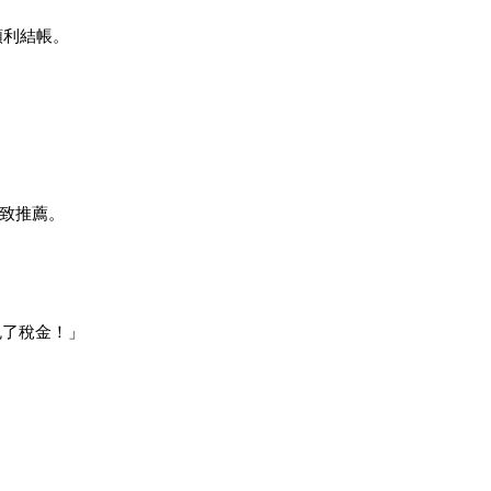
都能順利結帳。
致推薦。
還免了稅金！」