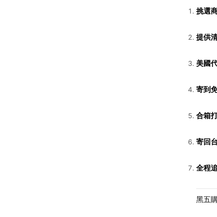
挑選
提供
美國
寄到
合箱
寄回
全程
黑五