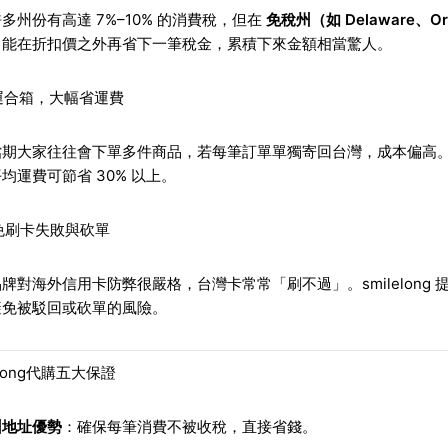
多州份有高達 7%–10% 的消費稅，但在
免稅州（如 Delaware、Or
，能在折扣價之外再省下一筆稅金，累積下來金額相當驚人。
集運合箱，大幅省運費
期大家往往會下單多件商品，若每筆訂單單獨寄回台灣，成本偏高。smi
均運費可節省 30% 以上。
避免刷卡失敗與砍單
牌對海外信用卡防弊很嚴格，台灣卡常常「刷不過」。smilelong 
避免被駁回或砍單的風險。
elong代購五大保證
州地址優勢
：確保每筆消費不被收稅，直接省錢。