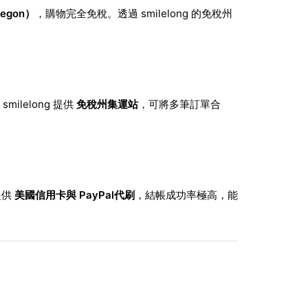
egon）
，購物完全免稅。透過 smilelong 的免稅州
lelong 提供
免稅州集運站
，可將多筆訂單合
提供
美國信用卡與 PayPal代刷
，結帳成功率極高，能