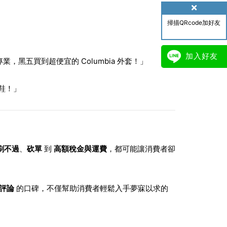
掃描QRcode加好友
加入好友
業，黑五買到超便宜的 Columbia 外套！」
鞋！」
刷不過
、
砍單
到
高額稅金與運費
，都可能讓消費者卻
評論
的口碑，不僅幫助消費者輕鬆入手夢寐以求的