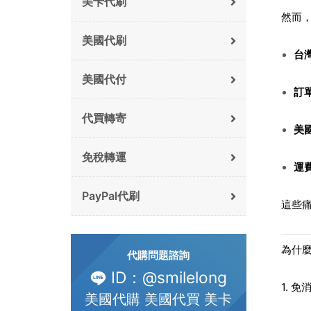
美卡代刷
然而
美國代刷
台
美國代付
訂
代買轉寄
美
免稅轉運
運
PayPal代刷
這些
為什
代購問題諮詢
ID：@smilelong
1. 
美國代購 美國代買 美卡