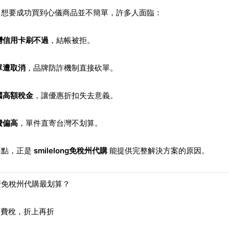
，想要成功買到心儀商品並不簡單，許多人面臨：
灣信用卡刷不過
，結帳被拒。
單遭取消
，品牌防詐機制直接砍單。
國高額稅金
，讓優惠折扣失去意義。
費偏高
，單件直寄台灣不划算。
痛點，正是
smilelong免稅州代購
能提供完整解決方案的原因。
麼免稅州代購最划算？
免消費稅，折上再折