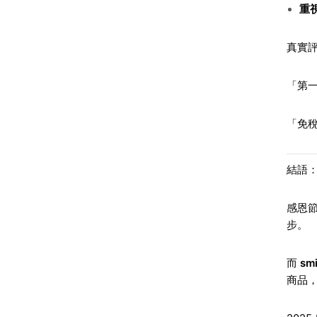
重
真實
「第一
「免稅
結語：
感恩
步。
而
sm
商品