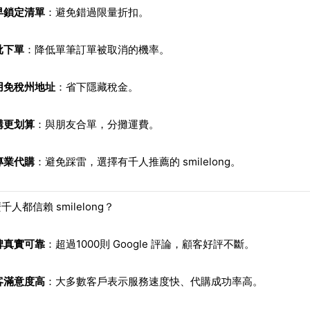
早鎖定清單
：避免錯過限量折扣。
批下單
：降低單筆訂單被取消的機率。
用免稅州地址
：省下隱藏稅金。
購更划算
：與朋友合單，分攤運費。
專業代購
：避免踩雷，選擇有千人推薦的 smilelong。
千人都信賴 smilelong？
碑真實可靠
：超過1000則 Google 評論，顧客好評不斷。
客滿意度高
：大多數客戶表示服務速度快、代購成功率高。