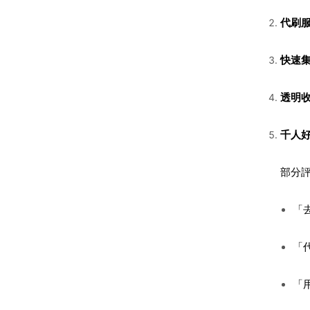
代刷
快速
透明
千人
部分
「去
「
「用