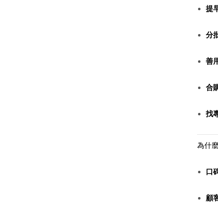
提
分
善
合
找
為什麼
口
顧