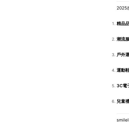
202
精品
潮流
戶外
運動
3C電
兒童
smil