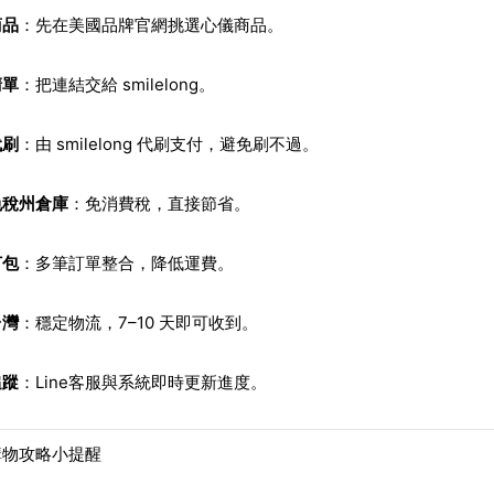
商品
：先在美國品牌官網挑選心儀商品。
清單
：把連結交給 smilelong。
代刷
：由 smilelong 代刷支付，避免刷不過。
免稅州倉庫
：免消費稅，直接節省。
打包
：多筆訂單整合，降低運費。
台灣
：穩定物流，7–10 天即可收到。
追蹤
：Line客服與系統即時更新進度。
購物攻略小提醒