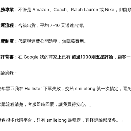
服務專業
：不管是 Amazon、Coach、Ralph Lauren 或 Nike，
集運流程
：合箱出貨，平均 7–10 天送達台灣。
收費制度
：代購與運費公開透明，無隱藏費用。
好評背書
：在 Google 我的商家上已有
超過1000則五星評論
，顧客一
評論摘錄：
年黑五我在 Hollister 下單失敗，交給 smilelong 就一次搞定，
代購流程清楚，客服即時回覆，讓我買得安心。」
過很多代購平台，只有 smilelong 最穩定，難怪評論那麼多。」