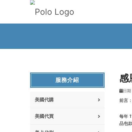
感
服務介紹
日期 :
美國代購
前言
美國代買
每年 
品包