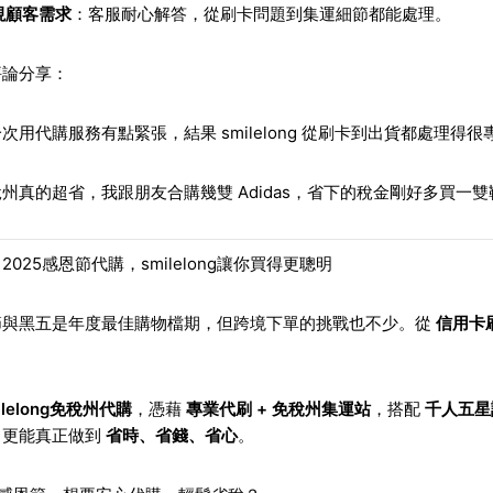
視顧客需求
：客服耐心解答，從刷卡問題到集運細節都能處理。
評論分享：
次用代購服務有點緊張，結果 smilelong 從刷卡到出貨都處理得很專
州真的超省，我跟朋友合購幾雙 Adidas，省下的稅金剛好多買一雙
2025感恩節代購，smilelong讓你買得更聰明
節與黑五是年度最佳購物檔期，但跨境下單的挑戰也不少。從
信用卡
ilelong免稅州代購
，憑藉
專業代刷 + 免稅州集運站
，搭配
千人五星
，更能真正做到
省時、省錢、省心
。