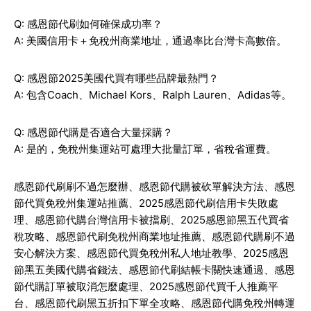
Q: 感恩節代刷如何確保成功率？
A: 美國信用卡＋免稅州商業地址，通過率比台灣卡高數倍。
Q: 感恩節2025美國代買有哪些品牌最熱門？
A: 包含Coach、Michael Kors、Ralph Lauren、Adidas等。
Q: 感恩節代購是否適合大量採購？
A: 是的，免稅州集運站可處理大批量訂單，省稅省運費。
感恩節代刷刷不過怎麼辦、感恩節代購被砍單解決方法、
感恩
節代買
免稅州集運站推薦、
2025
感恩節代刷信用卡失敗處
理、
感恩節代購
台灣信用卡被擋刷、
2025
感恩節黑五代買省
稅攻略、感恩節代刷免稅州商業地址推薦、感恩節代購刷不過
安心解決方案、感恩節代買免稅州私人地址教學、
2025
感恩
節黑五美國代購省錢法、感恩節代刷結帳卡關快速通過、感恩
節代購訂單被取消怎麼處理、
2025
感恩節代買千人推薦平
台、感恩節代刷黑五折扣下單全攻略、感恩節代購免稅州轉運