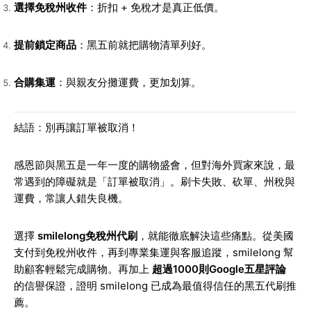
選擇免稅州收件
：折扣 + 免稅才是真正低價。
提前鎖定商品
：黑五前就把購物清單列好。
合購集運
：與親友分攤運費，更加划算。
結語：別再讓訂單被取消！
感恩節與黑五是一年一度的購物盛會，但對海外買家來說，最
常遇到的障礙就是「訂單被取消」。刷卡失敗、砍單、州稅與
運費，常讓人錯失良機。
選擇
smilelong免稅州代刷
，就能徹底解決這些痛點。從美國
支付到免稅州收件，再到專業集運與客服追蹤，smilelong 幫
助顧客輕鬆完成購物。再加上
超過1000則Google五星評論
的信譽保證，證明 smilelong 已成為最值得信任的黑五代刷推
薦。