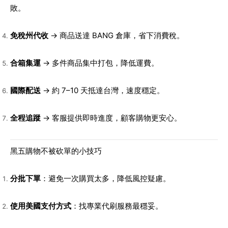
敗。
免稅州代收
→ 商品送達 BANG 倉庫，省下消費稅。
合箱集運
→ 多件商品集中打包，降低運費。
國際配送
→ 約 7–10 天抵達台灣，速度穩定。
全程追蹤
→ 客服提供即時進度，顧客購物更安心。
黑五購物不被砍單的小技巧
分批下單
：避免一次購買太多，降低風控疑慮。
使用美國支付方式
：找專業代刷服務最穩妥。