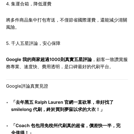
4. 集運合箱，降低運費
將多件商品集中打包寄送，不僅節省國際運費，還能減少清關
風險。
5. 千人五星評論，安心保障
Google 我的商家超過1000則真實五星評論
，顧客一致讚賞服
務專業、速度快、費用透明，是口碑最好的代刷平台。
Google評論真實見證
「去年黑五 Ralph Lauren 官網一直砍單，幸好找了
smilelong 代刷，終於買到夢寐以求的大衣！」
「Coach 包包用免稅州代刷真的超省，價差快一半，完
全值得！」