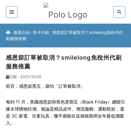
關於我們
服務介紹
美卡代刷
感恩節訂單被取消？smilelong免稅州代
刷服務推薦
客戶推薦
服務介紹
感恩節訂單被取消？smilelong免稅州代刷
服務推薦
常見問題
日期 : 2025/10/09
最新公告
前言：感恩節黑五，最怕「訂單被取消」
聯絡方式
每到 11 月，美國感恩節與黑色星期五（Black Friday）總能引
爆全球購物狂潮。無論是精品皮件、潮流服飾、運動鞋款，還
是 3C 家電、兒童玩具，幾乎都能在這個檔期用全年最低價購
入。