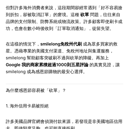
但對許多海外消費者來說，這段期間卻經常遇到「好不容易搶
到折扣，卻被取消訂單」的窘境。這種
砍單
問題，往往來自
品牌的支付限制、防弊系統或物流政策。許多顧客即使刷卡成
功，也會在數小時後收到「訂單取消通知」，徒留失望。
在這樣的情況下，
smilelong免稅州代刷
成為眾多買家的救
星。憑藉專業的美國支付渠道、免稅州地址與集運服務，
smilelong 幫助顧客突破刷不過與砍單的障礙。再加上
Google 我的商家累積超過1000則五星評論
的真實見證，讓
smilelong 成為感恩節購物的最安心選擇。
為什麼感恩節容易被「砍單」？
1. 海外信用卡易被拒絕
許多美國品牌官網會偵測付款來源，若發現是非美國地區信用
卡，即使額度足夠，也可能直接拒刷。