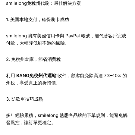
smilelong免稅州代刷：最佳解決方案
1. 美國本地支付，確保刷卡成功
smilelong 擁有美國信用卡與 PayPal 帳號，能代替客戶完成
付款，大幅降低刷不過的風險。
2. 免稅州倉庫，節省消費稅
利用
BANG免稅州代運站
收件，顧客能免除高達 7%–10% 的
州稅，享受真正的折扣價。
3. 防砍單技巧成熟
多年經驗累積，smilelong 熟悉各品牌的下單規則，能避免觸
發風控，讓訂單更穩定。