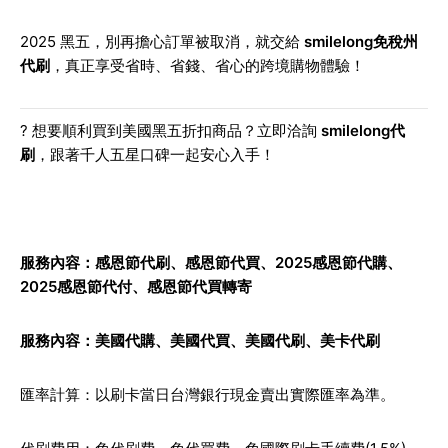
2025 黑五，別再擔心訂單被取消，就交給
smilelong免稅州
代刷
，真正享受省時、省錢、省心的跨境購物體驗！
? 想要順利買到美國黑五折扣商品？立即洽詢
smilelong代
刷
，跟著千人五星口碑一起安心入手！
服務內容：感恩節代刷、感恩節代買、
2025感恩節代購
、
2025感恩節代付、感恩節代買轉寄
服務內容：
美國代購
、
美國代買
、
美國代刷
、
美卡代刷
匯率計算：以刷卡當日台灣銀行現金賣出實際匯率為準。