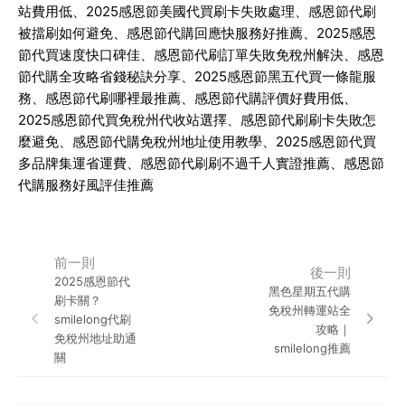
站費用低、
2025
感恩節美國代買刷卡失敗處理、感恩節代刷
被擋刷如何避免、感恩節代購回應快服務好推薦、
2025
感恩
節代買速度快口碑佳、感恩節代刷訂單失敗免稅州解決、感恩
節代購全攻略省錢秘訣分享、
2025
感恩節黑五代買一條龍服
務、感恩節代刷哪裡最推薦、感恩節代購評價好費用低、
2025
感恩節代買免稅州代收站選擇、感恩節代刷刷卡失敗怎
麼避免、感恩節代購免稅州地址使用教學、
2025
感恩節代買
多品牌集運省運費、感恩節代刷刷不過千人實證推薦、感恩節
代購服務好風評佳推薦
前一則
後一則
2025感恩節代
黑色星期五代購
刷卡關？
免稅州轉運站全
smilelong代刷
攻略｜
免稅州地址助通
smilelong推薦
關