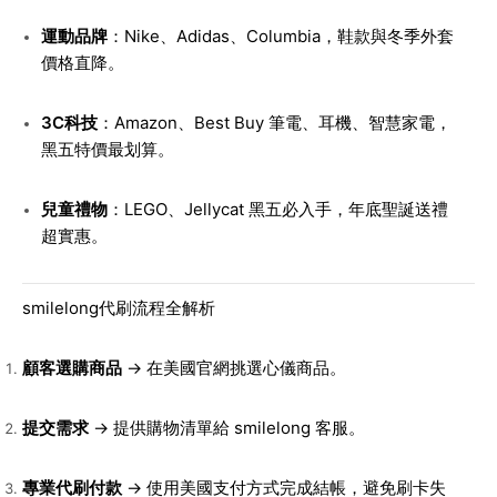
運動品牌
：Nike、Adidas、Columbia，鞋款與冬季外套
價格直降。
3C科技
：Amazon、Best Buy 筆電、耳機、智慧家電，
黑五特價最划算。
兒童禮物
：LEGO、Jellycat 黑五必入手，年底聖誕送禮
超實惠。
smilelong代刷流程全解析
顧客選購商品
→ 在美國官網挑選心儀商品。
提交需求
→ 提供購物清單給 smilelong 客服。
專業代刷付款
→ 使用美國支付方式完成結帳，避免刷卡失