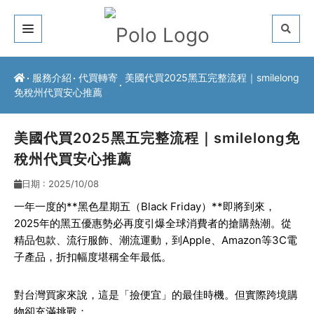
關於我們
服務介紹
代買轉寄
美國代買2025黑五完整流程｜smilelong
免稅州代買安心推薦
客戶推薦
服務介紹
美國代買2025黑五完整流程｜smilelong免
稅州代買安心推薦
常見問題
日期 : 2025/10/08
最新公告
一年一度的**黑色星期五（Black Friday）**即將到來，
2025年的黑五優惠勢必再度引爆全球消費者的搶購熱潮。從
聯絡方式
精品包款、流行服飾、潮流運動，到Apple、Amazon等3C電
子產品，折扣幅度堪稱全年最低。
對台灣買家來說，這是「撿便宜」的最佳時機。但實際跨境購
物卻充滿挑戰：