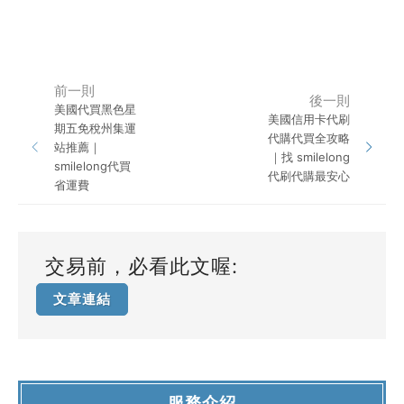
前一則
後一則
美國代買黑色星
美國信用卡代刷
期五免稅州集運
代購代買全攻略
站推薦｜
｜找 smilelong
smilelong代買
代刷代購最安心
省運費
交易前，必看此文喔:
文章連結
服務介紹