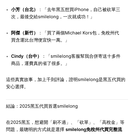
小芳（台北）
：「去年黑五想買iPhone，自己被砍單三
次，最後交給smilelong，一次就成功！」
阿傑（新竹）
：「買了兩個Michael Kors包，免稅州代
買含運比台灣便宜快一萬。」
Cindy（台中）
：「smilelong客服幫我合併寄送十多件
商品，運費真的省了很多。」
這些真實故事，加上千則評論，證明smilelong是黑五代買的
安心選擇。
結論：2025黑五代買首選smilelong
在2025黑五，想避開「刷不過」、「砍單」、「高稅金」等
問題，最聰明的方式就是選擇
smilelong免稅州代買完整流