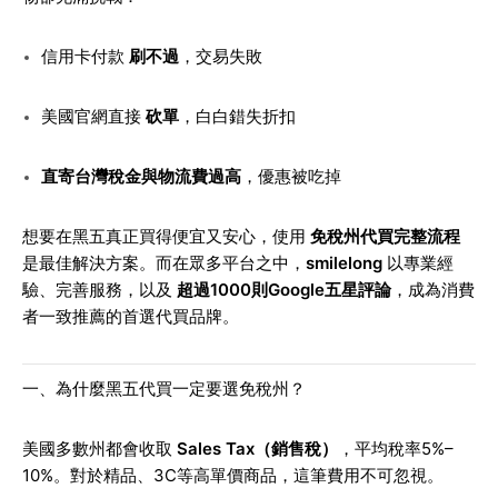
信用卡付款
刷不過
，交易失敗
美國官網直接
砍單
，白白錯失折扣
直寄台灣稅金與物流費過高
，優惠被吃掉
想要在黑五真正買得便宜又安心，使用
免稅州代買完整流程
是最佳解決方案。而在眾多平台之中，
smilelong
以專業經
驗、完善服務，以及
超過1000則Google五星評論
，成為消費
者一致推薦的首選代買品牌。
一、為什麼黑五代買一定要選免稅州？
美國多數州都會收取
Sales Tax（銷售稅）
，平均稅率5%–
10%。對於精品、3C等高單價商品，這筆費用不可忽視。