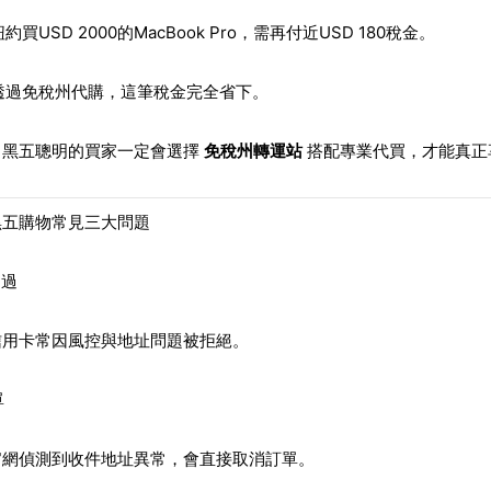
約買USD 2000的MacBook Pro，需再付近USD 180稅金。
透過免稅州代購，這筆稅金完全省下。
，黑五聰明的買家一定會選擇
免稅州轉運站
搭配專業代買，才能真正
黑五購物常見三大問題
不過
信用卡常因風控與地址問題被拒絕。
單
官網偵測到收件地址異常，會直接取消訂單。