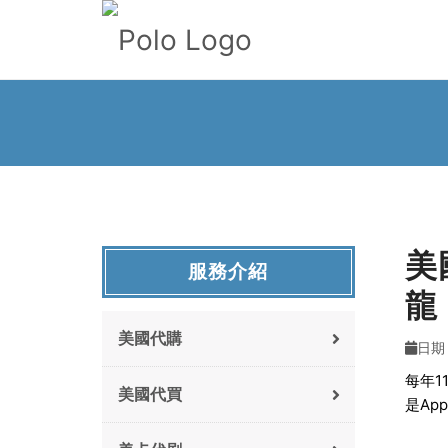
美
服務介紹
龍
美國代購
日期 :
每年1
美國代買
是Ap