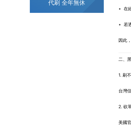
代刷 全年無休
在紐
若
因此
二、
1. 刷
台灣
2. 砍
美國