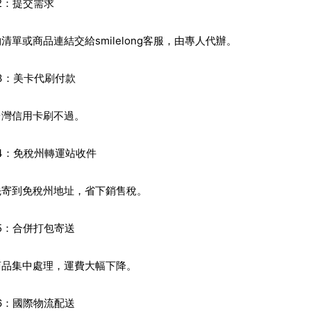
p 2：提交需求
清單或商品連結交給smilelong客服，由專人代辦。
p 3：美卡代刷付款
台灣信用卡刷不過。
p 4：免稅州轉運站收件
先寄到免稅州地址，省下銷售稅。
p 5：合併打包寄送
商品集中處理，運費大幅下降。
p 6：國際物流配送