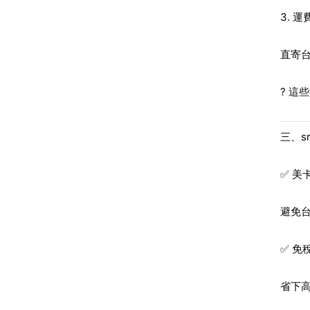
3. 
直寄
? 這
三、s
✅ 美
避免
✅ 免
省下