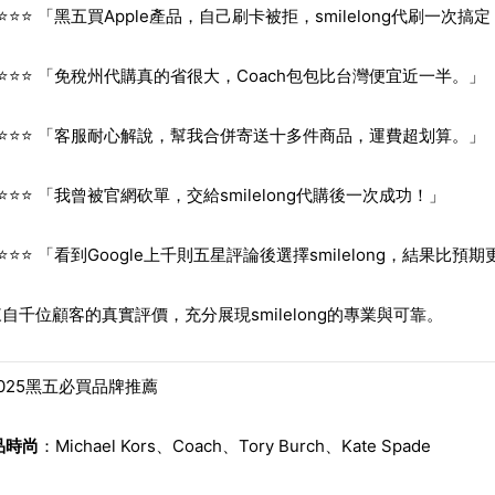
⭐⭐⭐ 「黑五買Apple產品，自己刷卡被拒，smilelong代刷一次搞
⭐⭐⭐⭐ 「免稅州代購真的省很大，Coach包包比台灣便宜近一半。」
⭐⭐⭐⭐ 「客服耐心解說，幫我合併寄送十多件商品，運費超划算。」
⭐⭐⭐ 「我曾被官網砍單，交給smilelong代購後一次成功！」
⭐⭐⭐ 「看到Google上千則五星評論後選擇smilelong，結果比預
自千位顧客的真實評價，充分展現smilelong的專業與可靠。
025黑五必買品牌推薦
品時尚
：Michael Kors、Coach、Tory Burch、Kate Spade