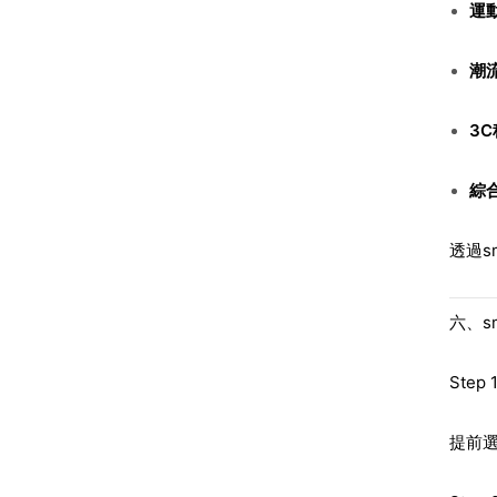
運
潮
3
綜
透過s
六、s
Ste
提前