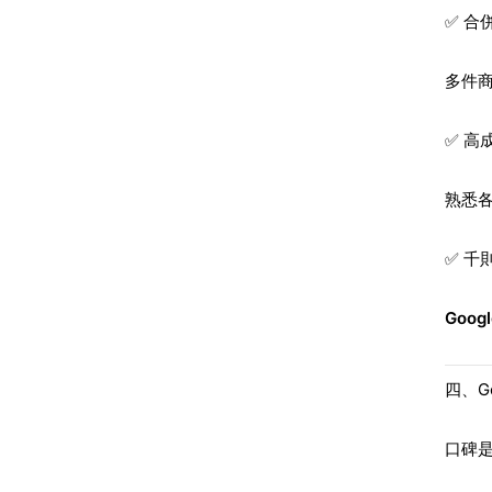
✅ 合
多件
✅ 高
熟悉
✅ 千
Goo
四、G
口碑