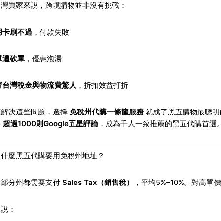
台灣買家來說，跨境購物並非沒有挑戰：
用卡刷不過
，付款失敗
單遭砍單
，優惠泡湯
寄台灣稅金與物流費驚人
，折扣效益打折
底解決這些問題，選擇
免稅州代購一條龍服務
就成了黑五購物最聰明
與
超過1000則Google五星評論
，成為千人一致推薦的黑五代購首選
為什麼黑五代購要用免稅州地址？
大部分州都需要支付
Sales Tax（銷售稅）
，平均5%–10%。對高單
來說：