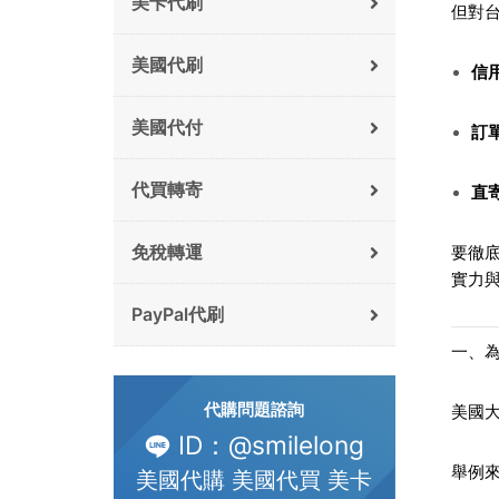
美卡代刷
但對
美國代刷
信
美國代付
訂
代買轉寄
直
免稅轉運
要徹
實力
PayPal代刷
一、
代購問題諮詢
美國
ID：@smilelong
舉例
美國代購 美國代買 美卡