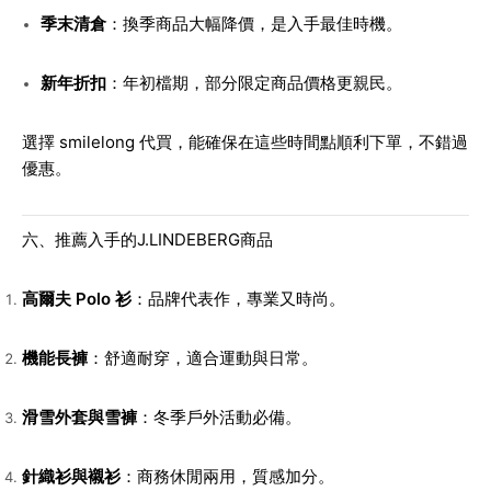
季末清倉
：換季商品大幅降價，是入手最佳時機。
新年折扣
：年初檔期，部分限定商品價格更親民。
選擇 smilelong 代買，能確保在這些時間點順利下單，不錯過
優惠。
六、推薦入手的J.LINDEBERG商品
高爾夫 Polo 衫
：品牌代表作，專業又時尚。
機能長褲
：舒適耐穿，適合運動與日常。
滑雪外套與雪褲
：冬季戶外活動必備。
針織衫與襯衫
：商務休閒兩用，質感加分。