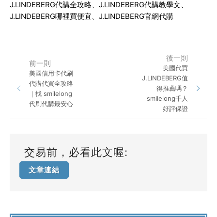
J.LINDEBERG
代購全攻略、
J.LINDEBERG
代購教學文、
J.LINDEBERG
哪裡買便宜、
J.LINDEBERG
官網代購
後一則
前一則
美國代買
美國信用卡代刷
J.LINDEBERG值
代購代買全攻略
得推薦嗎？
｜找 smilelong
smilelong千人
代刷代購最安心
好評保證
交易前，必看此文喔:
文章連結