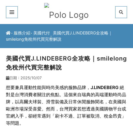
關於我們
服務介紹
美國代付
美國代買J.LINDEBERG全攻略｜
smilelong免稅州代買完整解說
客戶推薦
服務介紹
美國代買J.LINDEBERG全攻略｜smilelong
免稅州代買完整解說
常見問題
日期 : 2025/10/07
最新公告
想要兼具運動性能與時尚美感的服飾品牌，
J.LINDEBERG
絕
對是台灣消費者關注的焦點。這個來自瑞典的高端運動時尚品
聯絡方式
牌，以高爾夫球裝、滑雪裝備及日常休閒服飾聞名，在美國與
歐洲市場深受喜愛。然而，台灣買家若想透過美國購物平台或
官網入手，卻經常遇到「刷卡不過、訂單被取消、稅金昂貴」
等問題。