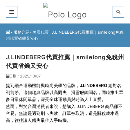
關於我們
服務介紹
美國代買
J.LINDEBERG代買推薦｜smilelong免稅
州代買省錢又安心
客戶推薦
服務介紹
J.LINDEBERG代買推薦｜smilelong免稅州
代買省錢又安心
常見問題
日期 : 2025/10/07
最新公告
提到融合運動機能與時尚美學的品牌，
J.LINDEBERG
絕對名
列前茅。這個瑞典品牌以高爾夫、滑雪服飾聞名，同時推出眾
聯絡方式
多日常休閒單品，深受全球運動員與時尚人士喜愛。
然而，對於台灣消費者來說，想購入 J.LINDEBERG 商品卻不
容易。無論是遇到刷卡失敗、訂單被取消，還是關稅成本過
高，往往讓人錯失最佳入手時機。